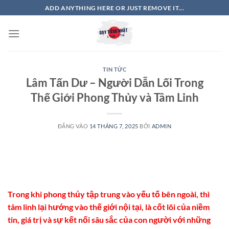
Bỏ
ADD ANYTHING HERE OR JUST REMOVE IT...
qua
nội
dung
TIN TỨC
Lâm Tấn Dư – Người Dẫn Lối Trong
Thế Giới Phong Thủy và Tâm Linh
ĐĂNG VÀO
14 THÁNG 7, 2025
BỞI
ADMIN
Trong khi phong thủy tập trung vào yếu tố bên ngoài, thì
tâm linh lại hướng vào thế giới nội tại, là cốt lõi của niềm
tin, giá trị và sự kết nối sâu sắc của con người với những