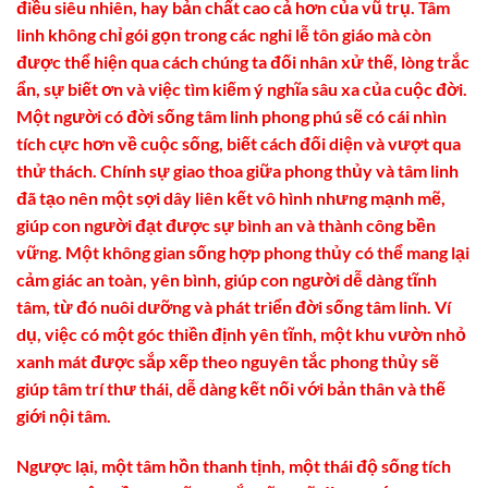
điều siêu nhiên, hay bản chất cao cả hơn của vũ trụ. Tâm
linh không chỉ gói gọn trong các nghi lễ tôn giáo mà còn
được thể hiện qua cách chúng ta đối nhân xử thế, lòng trắc
ẩn, sự biết ơn và việc tìm kiếm ý nghĩa sâu xa của cuộc đời.
Một người có đời sống tâm linh phong phú sẽ có cái nhìn
tích cực hơn về cuộc sống, biết cách đối diện và vượt qua
thử thách. Chính sự giao thoa giữa phong thủy và tâm linh
đã tạo nên một sợi dây liên kết vô hình nhưng mạnh mẽ,
giúp con người đạt được sự bình an và thành công bền
vững. Một không gian sống hợp phong thủy có thể mang lại
cảm giác an toàn, yên bình, giúp con người dễ dàng tĩnh
tâm, từ đó nuôi dưỡng và phát triển đời sống tâm linh. Ví
dụ, việc có một góc thiền định yên tĩnh, một khu vườn nhỏ
xanh mát được sắp xếp theo nguyên tắc phong thủy sẽ
giúp tâm trí thư thái, dễ dàng kết nối với bản thân và thế
giới nội tâm.
Ngược lại, một tâm hồn thanh tịnh, một thái độ sống tích