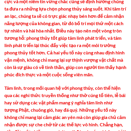
cực và một niềm tin vững chắc cũng sẽ định hướng chúng
ta đưa ra những lựa chọn phong thủy sáng suốt. Khi tâm trí
an lạc, chúng ta sẽ có trực giác nhạy bén hơn để cảm nhận
năng lượng của không gian, từ đó bố trí mọi thứ một cách
tự nhiên và hài hòa nhất. Điều này tạo nên một vòng tròn
tương hỗ: phong thủy tốt giúp tâm linh phát triển, và tâm
linh phát triển lại thúc đẩy việc tạo ra một môi trường
phong thủy tốt hơn. Cả hai yếu tố này cùng nhau định hình
vận mệnh, không chỉ mang lại sự thịnh vượng vật chất mà
còn là sự giàu có về tinh thần, giúp con người tìm thấy hạnh
phúc đích thực và một cuộc sống viên mãn.
Tâm linh, trong mối quan hệ với phong thủy, còn thể hiện
qua các nghi thức truyền thống như thờ cúng tổ tiên, lễ bái
hay sử dụng các vật phẩm mang ý nghĩa tâm linh như
tượng Phật, chuông gió, hay đá quý. Những yếu tố này
không chỉ mang lại cảm giác an yên mà còn giúp gia chủ cảm
nhận được sự che chở từ các thế lực vô hình. Chẳng hạn,