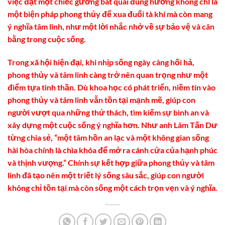
việc đặt một chiếc gương bát quái đúng hướng không chỉ là
một biện pháp phong thủy để xua đuổi tà khí mà còn mang
ý nghĩa tâm linh, như một lời nhắc nhở về sự bảo vệ và cân
bằng trong cuộc sống.
Trong xã hội hiện đại, khi nhịp sống ngày càng hối hả,
phong thủy và tâm linh càng trở nên quan trọng như một
điểm tựa tinh thần. Dù khoa học có phát triển, niềm tin vào
phong thủy và tâm linh vẫn tồn tại mạnh mẽ, giúp con
người vượt qua những thử thách, tìm kiếm sự bình an và
xây dựng một cuộc sống ý nghĩa hơn. Như anh Lâm Tấn Dư
từng chia sẻ, “một tâm hồn an lạc và một không gian sống
hài hòa chính là chìa khóa để mở ra cánh cửa của hạnh phúc
và thịnh vượng.” Chính sự kết hợp giữa phong thủy và tâm
linh đã tạo nên một triết lý sống sâu sắc, giúp con người
không chỉ tồn tại mà còn sống một cách trọn vẹn và ý nghĩa.