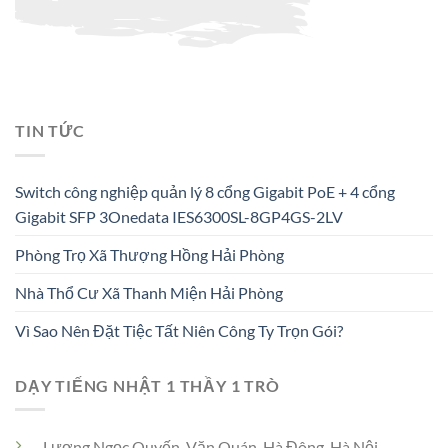
TIN TỨC
Switch công nghiệp quản lý 8 cổng Gigabit PoE + 4 cổng
Gigabit SFP 3Onedata IES6300SL-8GP4GS-2LV
Phòng Trọ Xã Thượng Hồng Hải Phòng
Nhà Thổ Cư Xã Thanh Miện Hải Phòng
Vì Sao Nên Đặt Tiệc Tất Niên Công Ty Trọn Gói?
DẠY TIẾNG NHẬT 1 THẦY 1 TRÒ
Lương Ngọc Quyến, Văn Quán, Hà Đông, Hà Nội.