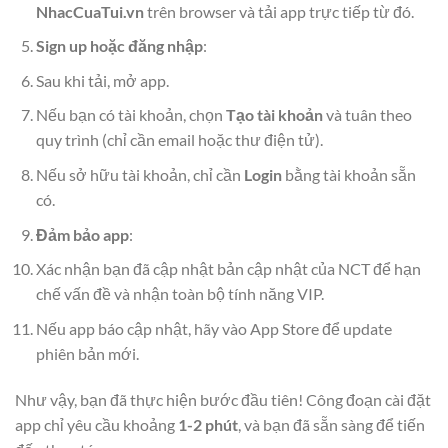
NhacCuaTui.vn
trên browser và tải app trực tiếp từ đó.
Sign up hoặc đăng nhập
:
Sau khi tải, mở app.
Nếu bạn có tài khoản, chọn
Tạo tài khoản
và tuân theo
quy trình (chỉ cần email hoặc thư điện tử).
Nếu sở hữu tài khoản, chỉ cần
Login
bằng tài khoản sẵn
có.
Đảm bảo app
:
Xác nhận bạn đã cập nhật bản cập nhật của NCT để hạn
chế vấn đề và nhận toàn bộ tính năng VIP.
Nếu app báo cập nhật, hãy vào App Store để update
phiên bản mới.
Như vậy, bạn đã thực hiện bước đầu tiên! Công đoạn cài đặt
app chỉ yêu cầu khoảng
1-2 phút
, và bạn đã sẵn sàng để tiến