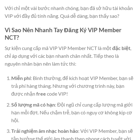
Với chỉ một vài bước nhanh chóng, bạn đã sở hữu tài khoản
VIP với đầy đủ tính năng. Quá dễ dàng, bạn thấy sao?
Vì Sao Nên Nhanh Tay Đăng Ký VIP Member
NCT?
Sự kiện cung cấp mã VIP VIP Member NCT là một
đặc biệt
,
chỉ áp dụng với các bạn nhanh chân nhất. Tiếp theo là
nguyên nhân bạn nên làm tức thì:
Miễn phí
: Bình thường, để kích hoạt VIP Member, bạn sẽ
trả phí hàng tháng. Nhưng với chương trình này, bạn
được nhận
free
code VIP!
Số lượng mã có hạn
: Đội ngũ chỉ cung cấp lượng mã giới
hạn mỗi đợt. Nếu chậm trễ, bạn có nguy cơ không kịp cơ
hội.
Trải nghiệm âm nhạc hoàn hảo
: Với VIP Member, bạn sẽ
tận hưởng thế giới âm thanh theo phong cách tuyệt vời,