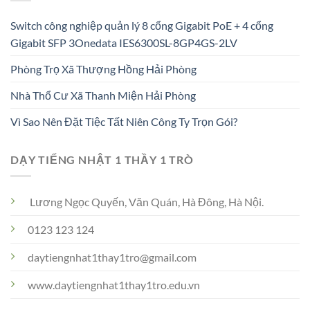
Switch công nghiệp quản lý 8 cổng Gigabit PoE + 4 cổng
Gigabit SFP 3Onedata IES6300SL-8GP4GS-2LV
Phòng Trọ Xã Thượng Hồng Hải Phòng
Nhà Thổ Cư Xã Thanh Miện Hải Phòng
Vì Sao Nên Đặt Tiệc Tất Niên Công Ty Trọn Gói?
DẠY TIẾNG NHẬT 1 THẦY 1 TRÒ
Lương Ngọc Quyến, Văn Quán, Hà Đông, Hà Nội.
0123 123 124
daytiengnhat1thay1tro@gmail.com
www.daytiengnhat1thay1tro.edu.vn