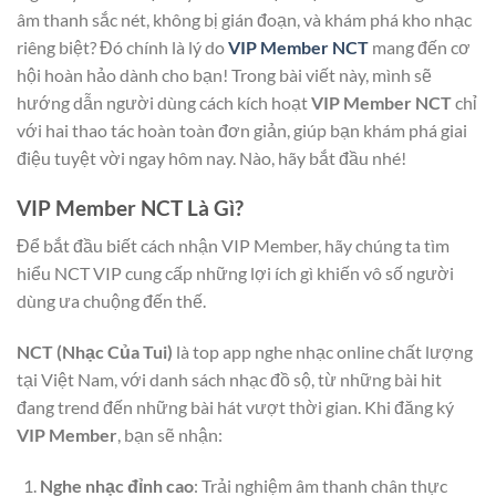
âm thanh sắc nét, không bị gián đoạn, và khám phá kho nhạc
riêng biệt? Đó chính là lý do
VIP Member NCT
mang đến cơ
hội hoàn hảo dành cho bạn! Trong bài viết này, mình sẽ
hướng dẫn người dùng cách kích hoạt
VIP Member NCT
chỉ
với hai thao tác hoàn toàn đơn giản, giúp bạn khám phá giai
điệu tuyệt vời ngay hôm nay. Nào, hãy bắt đầu nhé!
VIP Member NCT Là Gì?
Để bắt đầu biết cách nhận VIP Member, hãy chúng ta tìm
hiểu NCT VIP cung cấp những lợi ích gì khiến vô số người
dùng ưa chuộng đến thế.
NCT (Nhạc Của Tui)
là top app nghe nhạc online chất lượng
tại Việt Nam, với danh sách nhạc đồ sộ, từ những bài hit
đang trend đến những bài hát vượt thời gian. Khi đăng ký
VIP Member
, bạn sẽ nhận:
Nghe nhạc đỉnh cao
: Trải nghiệm âm thanh chân thực