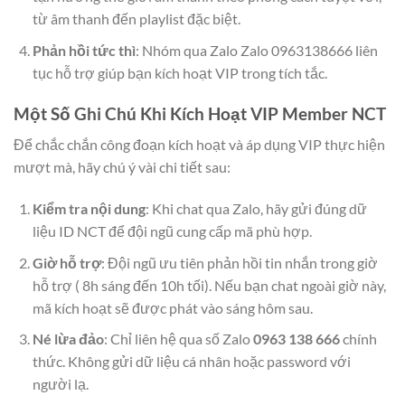
từ âm thanh đến playlist đặc biệt.
Phản hồi tức thì
: Nhóm qua Zalo Zalo 0963138666 liên
tục hỗ trợ giúp bạn kích hoạt VIP trong tích tắc.
Một Số Ghi Chú Khi Kích Hoạt VIP Member NCT
Để chắc chắn công đoạn kích hoạt và áp dụng VIP thực hiện
mượt mà, hãy chú ý vài chi tiết sau:
Kiểm tra nội dung
: Khi chat qua Zalo, hãy gửi đúng dữ
liệu ID NCT để đội ngũ cung cấp mã phù hợp.
Giờ hỗ trợ
: Đội ngũ ưu tiên phản hồi tin nhắn trong giờ
hỗ trợ ( 8h sáng đến 10h tối). Nếu bạn chat ngoài giờ này,
mã kích hoạt sẽ được phát vào sáng hôm sau.
Né lừa đảo
: Chỉ liên hệ qua số Zalo
0963 138 666
chính
thức. Không gửi dữ liệu cá nhân hoặc password với
người lạ.