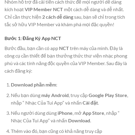
Nhóm hỗ trợ đã cải tiến cách thức để mọi người dễ dàng
kích hoạt
VIP Member NCT
một cách dễ dàng và dễ nhất.
Chỉ cần thực hiện
2 cách dễ dàng
sau, bạn sẽ chỉ trong tích
tắc sở hữu VIP Member và khám phá mọi đặc quyền!
Bước 1: Đăng Ký App NCT
Bước đầu, bạn cần có app
NCT
trên máy của mình. Đây là
công cụ cần thiết để bạn thưởng thức thư viện nhạc phong
phú và các tính năng độc quyền của VIP Member. Sau đây là
cách đăng ký:
Download phần mềm
:
Nếu bạn dùng
máy Android
, truy cập
Google Play Store
,
nhập “ Nhạc Của Tui App” và nhấn
Cài đặt
.
Nếu người dùng dùng
iPhone
, mở
App Store
, nhập “
Nhạc Của Tui App” và nhấn
Download
.
Thêm vào đó, bạn cũng có khả năng truy cập