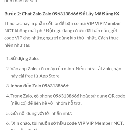
đến thao tác sau.
Bước 2: Chat Zalo Zalo 0963138666 Để Lấy Mã Đăng Ký
Thao tác này là phần cốt lõi để bạn có
mã VIP VIP Member
NCT
không mất phí! Đội ngũ đang có ưu đãi hấp dẫn, gửi
code VIP cho những người dùng kịp thời nhất. Cách thực
hiện như sau:
Sử dụng Zalo
:
Vào app
Zalo
trên máy của mình. Nếu chưa tải Zalo, bạn
hãy cài free từ App Store.
Inbox đến Zalo 0963138666
:
Trong Zalo, gõ phone
0963138666
hoặc sử dụng QR code
(nếu có) để liên hệ với nhóm hỗ trợ.
Gửi nội dung với lời nhắn như:
“Xin chào, tôi muốn sở hữu code VIP VIP Member NCT.