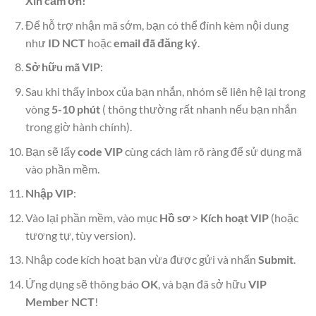
Xin cảm ơn!”
Để hỗ trợ nhận mã sớm, bạn có thể đính kèm nội dung
như
ID NCT
hoặc
email đã đăng ký
.
Sở hữu mã VIP
:
Sau khi thấy inbox của bạn nhắn, nhóm sẽ liên hệ lại trong
vòng
5-10 phút
( thông thường rất nhanh nếu bạn nhắn
trong giờ hành chính).
Bạn sẽ lấy
code VIP
cùng cách làm rõ ràng để sử dụng mã
vào phần mềm.
Nhập VIP
:
Vào lại phần mềm, vào mục
Hồ sơ
>
Kích hoạt VIP
(hoặc
tương tự, tùy version).
Nhập code kích hoạt bạn vừa được gửi và nhấn
Submit
.
Ứng dụng sẽ thông báo
OK
, và bạn đã sở hữu
VIP
Member NCT
!