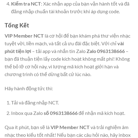
Kiểm tra NCT
: Xác nhận app của bạn vận hành tốt và đã
đăng nhập chuẩn tài khoản trước khi áp dụng code.
Tổng Kết
VIP Member NCT
là cơ hội để bạn khám phá thư viện nhạc
tuyệt vời, liền mạch, và tất cả ưu đãi đặc biệt. Với chỉ
vài
phút tiện lợi
– tải app và nhắn tin Zalo
Zalo 0963138666
–
bạn đã thuận tiện lấy code kích hoạt không mất phí! Không
thể bỏ lỡ cơ hội này, vì lượng mã kích hoạt giới hạn và
chương trình có thể dừng bất cứ lúc nào.
Hãy hành động tức thì:
Tải và đăng nhập NCT.
Inbox qua Zalo
số 0963138666
để nhận mã kích hoạt.
Qua ít phút, bạn sẽ là
VIP Member NCT
và trải nghiệm âm
nhạc theo kiểu tốt nhất! Nếu bạn các câu hỏi nào, hãy inbox