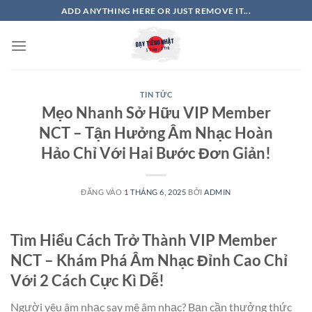
Bỏ
ADD ANYTHING HERE OR JUST REMOVE IT...
qua
nội
dung
TIN TỨC
Mẹo Nhanh Sở Hữu VIP Member
NCT – Tận Hưởng Âm Nhạc Hoàn
Hảo Chỉ Với Hai Bước Đơn Giản!
ĐĂNG VÀO
1 THÁNG 6, 2025
BỞI
ADMIN
Tìm Hiểu Cách Trở Thành VIP Member
NCT – Khám Phá Âm Nhạc Đỉnh Cao Chỉ
Với 2 Cách Cực Kì Dễ!
Người yêu âm nhạc say mê âm nhạc? Bạn cần thưởng thức