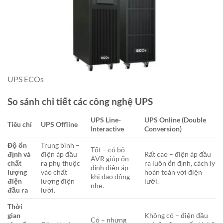
UPS ECOs
So sánh chi tiết các công nghệ UPS
UPS Line-
UPS Online (Double
Tiêu chí
UPS Offline
Interactive
Conversion)
Độ ổn
Trung bình –
Tốt – có bộ
định và
điện áp đầu
Rất cao – điện áp đầu
AVR giúp ổn
chất
ra phụ thuộc
ra luôn ổn định, cách ly
định điện áp
lượng
vào chất
hoàn toàn với điện
khi dao động
điện
lượng điện
lưới.
nhẹ.
đầu ra
lưới.
Thời
gian
Không có – điện đầu
Có – nhưng