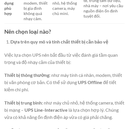
tế, trung tâm dữ liệu,
dụng
modem, thiết
nhỏ, hệ thống
nhà máy – nơi yêu cầu
phù
bị gia đình
camera, máy
nguồn điện ổn định
hợp
không quá
chủ mini.
tuyệt đối.
nhạy cảm.
Nên chọn loại nào?
Dựa trên quy mô và tính chất thiết bị cần bảo vệ
Việc lựa chọn UPS nên bắt đầu từ việc đánh giá tầm quan
trọng và độ nhạy cảm của thiết bị:
Thiết bị thông thường:
như máy tính cá nhân, modem, thiết
bị văn phòng cơ bản. Có thể sử dụng
UPS Offline
để tiết
kiệm chi phí.
Thiết bị trung bình:
như máy chủ nhỏ, hệ thống camera, thiết
bị mạng –
UPS Line-Interactive
là lựa chọn hợp lý. Chúng
vừa có khả năng ổn định điện áp vừa có giá phải chăng.