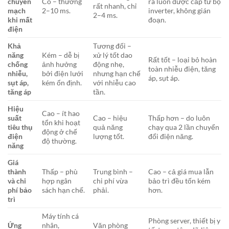
chuyển
Có – thường
ra luôn được cấp từ bộ
rất nhanh, chỉ
mạch
2–10 ms.
inverter, không gián
2–4 ms.
khi mất
đoạn.
điện
Khả
Tương đối –
năng
Kém – dễ bị
xử lý tốt dao
Rất tốt – loại bỏ hoàn
chống
ảnh hưởng
động nhẹ,
toàn nhiễu điện, tăng
nhiễu,
bởi điện lưới
nhưng hạn chế
áp, sụt áp.
sụt áp,
kém ổn định.
với nhiễu cao
tăng áp
tần.
Hiệu
Cao – ít hao
suất
Cao – hiệu
Thấp hơn – do luôn
tổn khi hoạt
tiêu thụ
quả năng
chạy qua 2 lần chuyển
động ở chế
điện
lượng tốt.
đổi điện năng.
độ thường.
năng
Giá
thành
Thấp – phù
Trung bình –
Cao – cả giá mua lẫn
và chi
hợp ngân
chi phí vừa
bảo trì đều tốn kém
phí bảo
sách hạn chế.
phải.
hơn.
trì
Máy tính cá
Phòng server, thiết bị y
Ứng
nhân,
Văn phòng