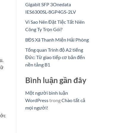
Gigabit SFP 3Onedata
IES6300SL-8GP4GS-2LV
Vì Sao Nên Đặt Tiệc Tất Niên
Công Ty Trọn Gói?
BĐS Xã Thanh Miện Hải Phòng
Tổng quan Trình độ A2 tiếng
Đức: Từ giao tiếp cơ bản đến
ụ,
nền tảng B1
iữ
Bình luận gần đây
Một người bình luận
WordPress
trong
Chào tất cả
mọi người!
ước