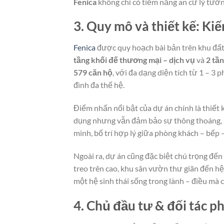
Fenica
không chỉ có tiềm năng an cư lý tưởn
3. Quy mô và thiết kế: Kiế
Fenica
được quy hoạch bài bản trên khu đấ
tầng khối đế thương mại – dịch vụ
và
2 tầ
579 căn hộ
, với đa dạng diện tích từ 1 – 3 
đình đa thế hệ.
Điểm nhấn nổi bật của dự án chính là thiết 
dụng nhưng vẫn đảm bảo sự thông thoáng, án
minh, bố trí hợp lý giữa phòng khách – bếp –
Ngoài ra, dự án cũng đặc biệt chú trọng đế
treo trên cao, khu sân vườn thư giãn đến h
một hệ sinh thái sống trong lành – điều mà c
4. Chủ đầu tư & đối tác ph