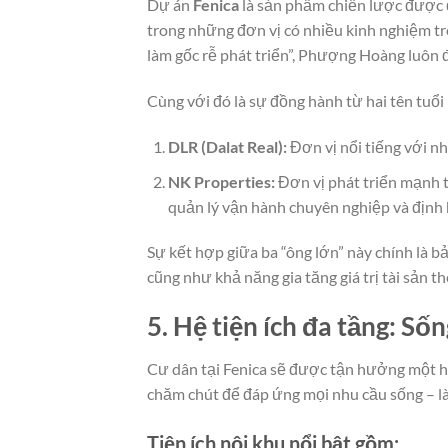
Dự án
Fenica
là sản phẩm chiến lược được
trong những đơn vị có nhiều kinh nghiệm trong
làm gốc rễ phát triển”, Phượng Hoàng luôn 
Cùng với đó là sự đồng hành từ hai tên tuổi
DLR (Dalat Real):
Đơn vị nổi tiếng với n
NK Properties:
Đơn vị phát triển mạnh t
quản lý vận hành chuyên nghiệp và định
Sự kết hợp giữa ba “ông lớn” này chính là b
cũng như khả năng gia tăng giá trị tài sản th
5. Hệ tiện ích đa tầng: S
Cư dân tại Fenica sẽ được tận hưởng một hệ 
chăm chút để đáp ứng mọi nhu cầu sống – làm
Tiện ích nội khu nổi bật gồm: