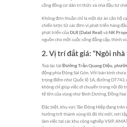
cộng đồng cư dân trí thức và nhà đầu tư chi
Không đơn thuần chỉ là một dự án căn hộ c
chiến lược từ các đơn vị phát triển hàng đầ
phát triển của
DLR (Dalat Real)
và
NK Prope
nguồn cho một cuộc sống đẳng cấp, thịnh v
2. Vị trí đắt giá: “Ngôi nh
Toạ lạc tại
Đường Trần Quang Diệu, phườn
động phía Đông Sài Gòn. Với bán kính chưa 
trọng điểm như Quốc lộ 1A, đường DT743, 
không chỉ giúp việc di chuyển trong nội đô 
tế lớn của vùng như Bình Dương, Đồng Nai 
Đặc biệt, khu vực Tân Đông Hiệp đang trên 
hướng trở thành vùng lõi đô thị mới, nơi tậ
làm việc tại các khu công nghiệp VSIP, AM