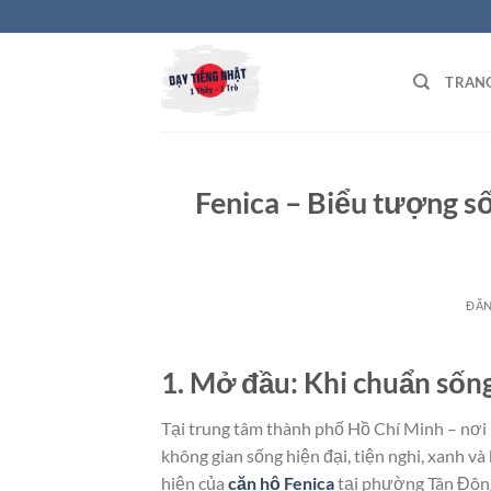
Bỏ
qua
nội
TRAN
dung
Fenica – Biểu tượng số
ĐĂ
1. Mở đầu: Khi chuẩn sống
Tại trung tâm thành phố Hồ Chí Minh – nơi 
không gian sống hiện đại, tiện nghi, xanh và
hiện của
căn hộ Fenica
tại phường Tân Đôn