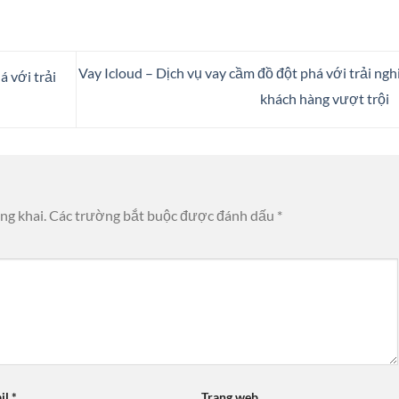
Vay Icloud – Dịch vụ vay cầm đồ đột phá với trải ng
á với trải
khách hàng vượt trội
ng khai.
Các trường bắt buộc được đánh dấu
*
il
*
Trang web