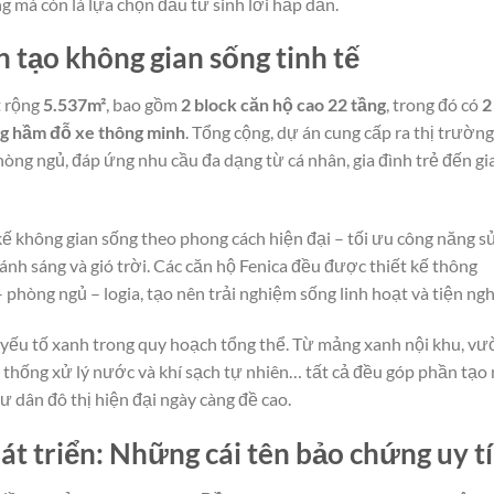
g mà còn là lựa chọn đầu tư sinh lời hấp dẫn.
n tạo không gian sống tinh tế
t rộng
5.537m²
, bao gồm
2 block căn hộ cao 22 tầng
, trong đó có
2
ng hầm đỗ xe thông minh
. Tổng cộng, dự án cung cấp ra thị trường
phòng ngủ, đáp ứng nhu cầu đa dạng từ cá nhân, gia đình trẻ đến gi
kế không gian sống theo phong cách hiện đại – tối ưu công năng s
h sáng và gió trời. Các căn hộ Fenica đều được thiết kế thông
 phòng ngủ – logia, tạo nên trải nghiệm sống linh hoạt và tiện ngh
n yếu tố xanh trong quy hoạch tổng thể. Từ mảng xanh nội khu, v
ệ thống xử lý nước và khí sạch tự nhiên… tất cả đều góp phần tạo
ư dân đô thị hiện đại ngày càng đề cao.
át triển: Những cái tên bảo chứng uy t