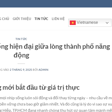
G CHỦ
GIỚI THIỆU
TIN TỨC
LIÊN HỆ
Vietnamese
TIN TỨC
ng hiện đại giữa lòng thành phố năng
động
NG VÀO
2 THÁNG 9, 2025
BỞI
ADMIN
 mới bắt đầu từ giá trị thực
mọi nhịp sống luôn sôi động và đổi thay từng ngày – nhu cầu về m
 bền vững chưa bao giờ giảm nhiệt. Và đó cũng là lý do vì sao sự x
g Hiệp, TP.HCM đang nhanh chóng thu hút sự quan tâm mạnh mẽ