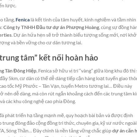
ến lược.
ao tầng,
Fenica
là kết tinh của tâm huyết, kinh nghiệm và tầm nhìn
u:
Công ty TNHH Đầu tư dự án Phượng Hoàng
, cùng sự đồng hà
rties
. Dự án hứa hẹn sẽ trở thành biểu tượng sống mới, nơi khở
ượng và bền vững cho cư dân tương lai.
à trung tâm” kết nối hoàn hảo
g Tân Đông Hiệp
, Fenica sở hữu vị trí “vàng” giữa lòng khu đô thị 
đầy 5km, cư dân có thể dễ dàng tiếp cận hàng loạt tuyến giao thô
cao tốc Mỹ Phước – Tân Vạn, tuyến Metro tương lai… Điều này
trở nên dễ dàng, mà còn rút ngắn khoảng cách đến các trung tâm k
và các khu công nghệ cao phía Đông.
đà phát triển hạ tầng mạnh mẽ, quy hoạch bài bản và được định
p trung đông đảo cộng đồng tri thức, chuyên gia, kỹ sư nước ngoài
ATA, Sóng Thần… Đây chính là nền tảng vững chắc giúp
dự án căn 