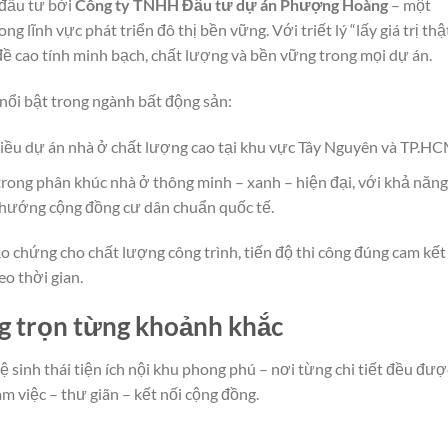
 đầu tư bởi
Công ty TNHH Đầu tư dự án Phượng Hoàng
– một
 lĩnh vực phát triển đô thị bền vững. Với triết lý “lấy giá trị thậ
đề cao tính minh bạch, chất lượng và bền vững trong mọi dự án.
 nổi bật trong ngành bất động sản:
hiều dự án nhà ở chất lượng cao tại khu vực Tây Nguyên và TP.HC
rong phân khúc nhà ở thông minh – xanh – hiện đại, với khả năng
 hướng cộng đồng cư dân chuẩn quốc tế.
ảo chứng cho chất lượng công trình, tiến độ thi công đúng cam kết
eo thời gian.
ống trọn từng khoảnh khắc
sinh thái tiện ích nội khu phong phú – nơi từng chi tiết đều đượ
 việc – thư giãn – kết nối cộng đồng.