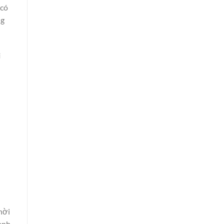
 có
ng
i
hời
hanh