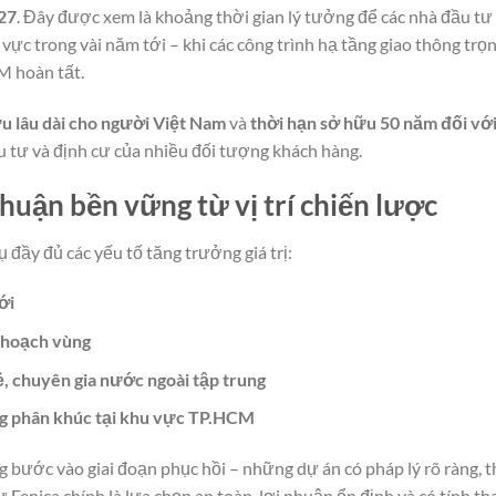
27
. Đây được xem là khoảng thời gian lý tưởng để các nhà đầu tư
vực trong vài năm tới – khi các công trình hạ tầng giao thông trọ
M hoàn tất.
ữu lâu dài cho người Việt Nam
và
thời hạn sở hữu 50 năm đối vớ
u tư và định cư của nhiều đối tượng khách hàng.
nhuận bền vững từ vị trí chiến lược
ụ đầy đủ các yếu tố tăng trưởng giá trị:
ới
y hoạch vùng
, chuyên gia nước ngoài tập trung
ùng phân khúc tại khu vực TP.HCM
 bước vào giai đoạn phục hồi – những dự án có pháp lý rõ ràng, t
ư Fenica chính là lựa chọn an toàn, lợi nhuận ổn định và có tính t