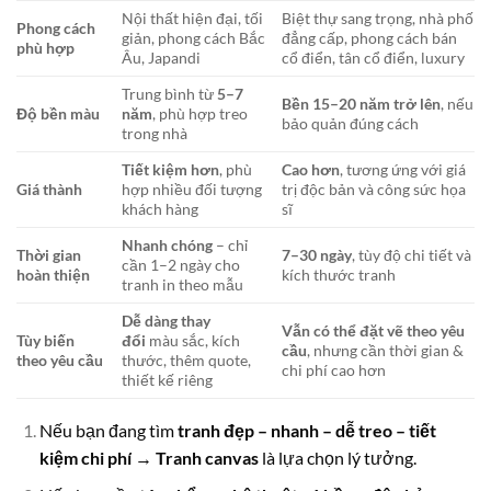
Nội thất hiện đại, tối
Biệt thự sang trọng, nhà phố
Phong cách
giản, phong cách Bắc
đẳng cấp, phong cách bán
phù hợp
Âu, Japandi
cổ điển, tân cổ điển, luxury
Trung bình từ
5–7
Bền 15–20 năm trở lên
, nếu
Độ bền màu
năm
, phù hợp treo
bảo quản đúng cách
trong nhà
Tiết kiệm hơn
, phù
Cao hơn
, tương ứng với giá
Giá thành
hợp nhiều đối tượng
trị độc bản và công sức họa
khách hàng
sĩ
Nhanh chóng
– chỉ
Thời gian
7–30 ngày
, tùy độ chi tiết và
cần 1–2 ngày cho
hoàn thiện
kích thước tranh
tranh in theo mẫu
Dễ dàng thay
Vẫn có thể đặt vẽ theo yêu
Tùy biến
đổi
màu sắc, kích
cầu
, nhưng cần thời gian &
theo yêu cầu
thước, thêm quote,
chi phí cao hơn
thiết kế riêng
Nếu bạn đang tìm
tranh đẹp – nhanh – dễ treo – tiết
kiệm chi phí
→
Tranh canvas
là lựa chọn lý tưởng.