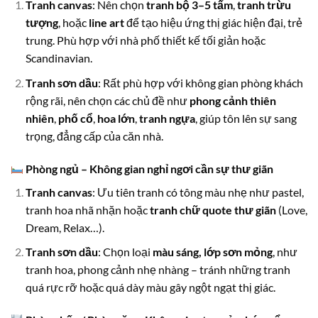
Tranh canvas
: Nên chọn
tranh bộ 3–5 tấm
,
tranh trừu
tượng
, hoặc
line art
để tạo hiệu ứng thị giác hiện đại, trẻ
trung. Phù hợp với nhà phố thiết kế tối giản hoặc
Scandinavian.
Tranh sơn dầu
: Rất phù hợp với không gian phòng khách
rộng rãi, nên chọn các chủ đề như
phong cảnh thiên
nhiên
,
phố cổ
,
hoa lớn
,
tranh ngựa
, giúp tôn lên sự sang
trọng, đẳng cấp của căn nhà.
Phòng ngủ – Không gian nghỉ ngơi cần sự thư giãn
Tranh canvas
: Ưu tiên tranh có tông màu nhẹ như pastel,
tranh hoa nhã nhặn hoặc
tranh chữ quote thư giãn
(Love,
Dream, Relax…).
Tranh sơn dầu
: Chọn loại
màu sáng, lớp sơn mỏng
, như
tranh hoa, phong cảnh nhẹ nhàng – tránh những tranh
quá rực rỡ hoặc quá dày màu gây ngột ngạt thị giác.