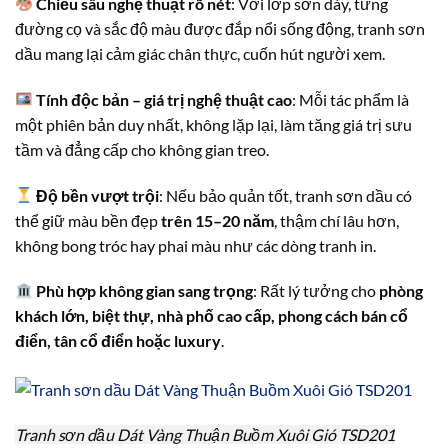
Chiều sâu nghệ thuật rõ nét
: Với lớp sơn dày, từng
đường cọ và sắc độ màu được đắp nổi sống động, tranh sơn
dầu mang lại cảm giác chân thực, cuốn hút người xem.
Tính độc bản – giá trị nghệ thuật cao
: Mỗi tác phẩm là
một phiên bản duy nhất, không lặp lại, làm tăng giá trị sưu
tầm và đẳng cấp cho không gian treo.
Độ bền vượt trội
: Nếu bảo quản tốt, tranh sơn dầu có
thể giữ màu bền đẹp
trên 15–20 năm
, thậm chí lâu hơn,
không bong tróc hay phai màu như các dòng tranh in.
Phù hợp không gian sang trọng
: Rất lý tưởng cho
phòng
khách lớn, biệt thự, nhà phố cao cấp, phong cách bán cổ
điển, tân cổ điển hoặc luxury
.
Tranh sơn dầu Dát Vàng Thuận Buồm Xuôi Gió TSD201