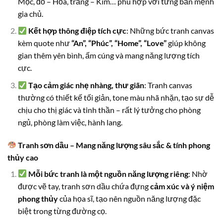
Mộc, đỏ – Hỏa, trắng – Kim… phù hợp với từng bản mệnh
gia chủ.
Kết hợp thông điệp tích cực
: Những bức tranh canvas
kèm quote như
“An”, “Phúc”, “Home”, “Love”
giúp không
gian thêm yên bình, ấm cúng và mang năng lượng tích
cực.
Tạo cảm giác nhẹ nhàng, thư giãn
: Tranh canvas
thường có thiết kế tối giản, tone màu nhã nhặn, tạo sự dễ
chịu cho thị giác và tinh thần – rất lý tưởng cho phòng
ngủ, phòng làm việc, hành lang.
Tranh sơn dầu – Mang năng lượng sâu sắc & tính phong
thủy cao
Mỗi bức tranh là một nguồn năng lượng riêng
: Nhờ
được vẽ tay, tranh sơn dầu chứa đựng
cảm xúc và ý niệm
phong thủy
của họa sĩ, tạo nên nguồn năng lượng đặc
biệt trong từng đường cọ.