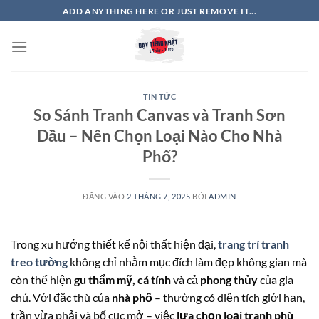
Bỏ
ADD ANYTHING HERE OR JUST REMOVE IT...
qua
nội
dung
TIN TỨC
So Sánh Tranh Canvas và Tranh Sơn
Dầu – Nên Chọn Loại Nào Cho Nhà
Phố?
ĐĂNG VÀO
2 THÁNG 7, 2025
BỞI
ADMIN
Trong xu hướng thiết kế nội thất hiện đại,
trang trí tranh
treo tường
không chỉ nhằm mục đích làm đẹp không gian mà
còn thể hiện
gu thẩm mỹ, cá tính
và cả
phong thủy
của gia
chủ. Với đặc thù của
nhà phố
– thường có diện tích giới hạn,
trần vừa phải và bố cục mở – việc
lựa chọn loại tranh phù