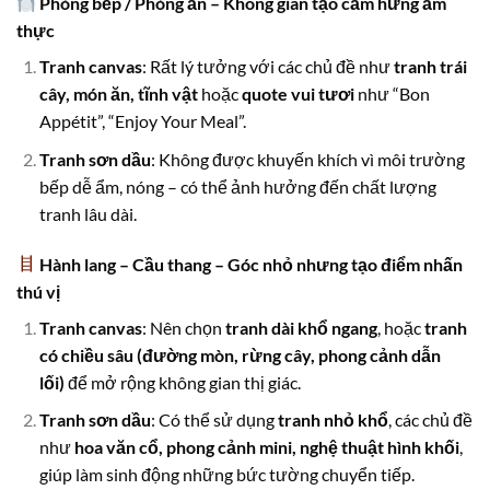
Phòng bếp / Phòng ăn – Không gian tạo cảm hứng ẩm
thực
Tranh canvas
: Rất lý tưởng với các chủ đề như
tranh trái
cây, món ăn, tĩnh vật
hoặc
quote vui tươi
như “Bon
Appétit”, “Enjoy Your Meal”.
Tranh sơn dầu
: Không được khuyến khích vì môi trường
bếp dễ ẩm, nóng – có thể ảnh hưởng đến chất lượng
tranh lâu dài.
Hành lang – Cầu thang – Góc nhỏ nhưng tạo điểm nhấn
thú vị
Tranh canvas
: Nên chọn
tranh dài khổ ngang
, hoặc
tranh
có chiều sâu (đường mòn, rừng cây, phong cảnh dẫn
lối)
để mở rộng không gian thị giác.
Tranh sơn dầu
: Có thể sử dụng
tranh nhỏ khổ
, các chủ đề
như
hoa văn cổ, phong cảnh mini, nghệ thuật hình khối
,
giúp làm sinh động những bức tường chuyển tiếp.