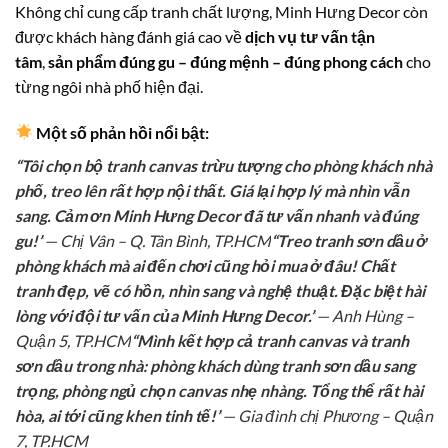
Không chỉ cung cấp tranh chất lượng, Minh Hưng Decor còn
được khách hàng đánh giá cao về
dịch vụ tư vấn tận
tâm
,
sản phẩm đúng gu – đúng mệnh – đúng phong cách
cho
từng ngôi nhà phố hiện đại.
Một số phản hồi nổi bật:
“Tôi chọn bộ tranh canvas trừu tượng cho phòng khách nhà
phố, treo lên rất hợp nội thất. Giá lại hợp lý mà nhìn vẫn
sang. Cảm ơn Minh Hưng Decor đã tư vấn nhanh và đúng
gu!”
— Chị Vân – Q. Tân Bình, TP.HCM
“Treo tranh sơn dầu ở
phòng khách mà ai đến chơi cũng hỏi mua ở đâu! Chất
tranh đẹp, vẽ có hồn, nhìn sang và nghệ thuật. Đặc biệt hài
lòng với đội tư vấn của Minh Hưng Decor.”
— Anh Hùng –
Quận 5, TP.HCM
“Mình kết hợp cả tranh canvas và tranh
sơn dầu trong nhà: phòng khách dùng tranh sơn dầu sang
trọng, phòng ngủ chọn canvas nhẹ nhàng. Tổng thể rất hài
hòa, ai tới cũng khen tinh tế!”
— Gia đình chị Phương – Quận
7, TP.HCM