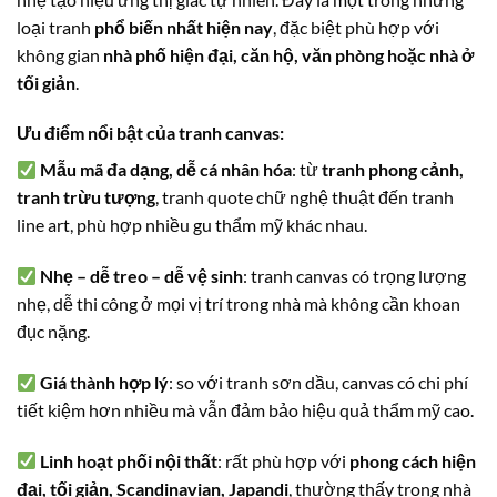
loại tranh
phổ biến nhất hiện nay
, đặc biệt phù hợp với
không gian
nhà phố hiện đại, căn hộ, văn phòng hoặc nhà ở
tối giản
.
Ưu điểm nổi bật của tranh canvas:
Mẫu mã đa dạng, dễ cá nhân hóa
: từ
tranh phong cảnh,
tranh trừu tượng
, tranh quote chữ nghệ thuật đến tranh
line art, phù hợp nhiều gu thẩm mỹ khác nhau.
Nhẹ – dễ treo – dễ vệ sinh
: tranh canvas có trọng lượng
nhẹ, dễ thi công ở mọi vị trí trong nhà mà không cần khoan
đục nặng.
Giá thành hợp lý
: so với tranh sơn dầu, canvas có chi phí
tiết kiệm hơn nhiều mà vẫn đảm bảo hiệu quả thẩm mỹ cao.
Linh hoạt phối nội thất
: rất phù hợp với
phong cách hiện
đại, tối giản, Scandinavian, Japandi
, thường thấy trong nhà