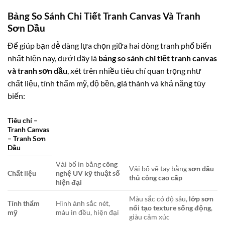
Bảng So Sánh Chi Tiết Tranh Canvas Và Tranh
Sơn Dầu
Để giúp bạn dễ dàng lựa chọn giữa hai dòng tranh phổ biến
nhất hiện nay, dưới đây là
bảng so sánh chi tiết tranh canvas
và tranh sơn dầu
, xét trên nhiều tiêu chí quan trọng như
chất liệu, tính thẩm mỹ, độ bền, giá thành và khả năng tùy
biến:
Tiêu chí –
Tranh Canvas
– Tranh Sơn
Dầu
Vải bố in bằng
công
Vải bố vẽ tay bằng
sơn dầu
Chất liệu
nghệ UV kỹ thuật số
thủ công cao cấp
hiện đại
Màu sắc có độ sâu,
lớp sơn
Tính thẩm
Hình ảnh sắc nét,
nổi tạo texture sống động
,
mỹ
màu in đều, hiện đại
giàu cảm xúc