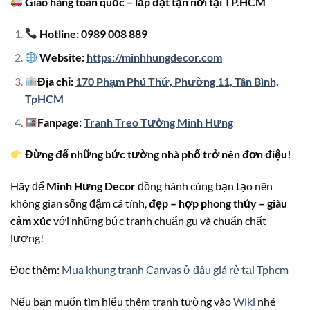
Giao hàng toàn quốc – lắp đặt tận nơi tại TP.HCM
Hotline: 0989 008 889
Website:
https://minhhungdecor.com
Địa chỉ:
170 Phạm Phú Thứ, Phường 11, Tân Bình,
TpHCM
Fanpage:
Tranh Treo Tường Minh Hưng
Đừng để những bức tường nhà phố trở nên đơn điệu!
Hãy để
Minh Hưng Decor
đồng hành cùng bạn tạo nên
không gian sống đậm cá tính,
đẹp – hợp phong thủy – giàu
cảm xúc
với những bức tranh chuẩn gu và chuẩn chất
lượng!
Đọc thêm:
Mua khung tranh Canvas ở đâu giá rẻ tại Tphcm
Nếu bạn muốn tìm hiểu thêm tranh tường vào
Wiki
nhé