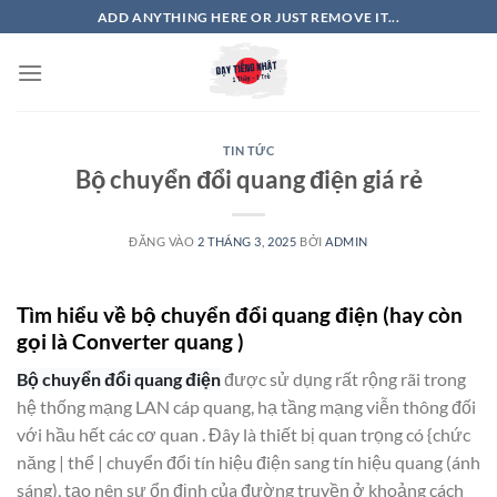
Bỏ
ADD ANYTHING HERE OR JUST REMOVE IT...
qua
nội
dung
TIN TỨC
Bộ chuyển đổi quang điện giá rẻ
ĐĂNG VÀO
2 THÁNG 3, 2025
BỞI
ADMIN
Tìm hiểu về bộ chuyển đổi quang điện (hay còn
gọi là Converter quang )
Bộ chuyển đổi quang điện
được sử dụng rất rộng rãi trong
hệ thống mạng LAN cáp quang, hạ tầng mạng viễn thông đối
với hầu hết các cơ quan . Đây là thiết bị quan trọng có {chức
năng | thể | chuyển đổi tín hiệu điện sang tín hiệu quang (ánh
sáng), tạo nên sự ổn định của đường truyền ở khoảng cách