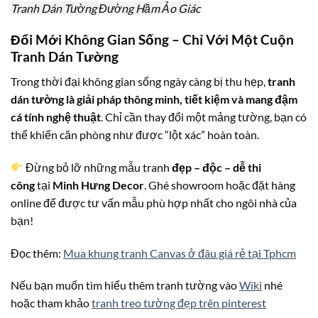
Tranh Dán Tường Đường Hầm Ảo Giác
Đổi Mới Không Gian Sống – Chỉ Với Một Cuộn
Tranh Dán Tường
Trong thời đại không gian sống ngày càng bị thu hẹp,
tranh
dán tường là giải pháp thông minh, tiết kiệm và mang đậm
cá tính nghệ thuật
. Chỉ cần thay đổi một mảng tường, bạn có
thể khiến căn phòng như được “lột xác” hoàn toàn.
Đừng bỏ lỡ những mẫu tranh
đẹp – độc – dễ thi
công
tại
Minh Hưng Decor
. Ghé showroom hoặc đặt hàng
online để được tư vấn mẫu phù hợp nhất cho ngôi nhà của
bạn!
Đọc thêm:
Mua khung tranh Canvas ở đâu giá rẻ tại Tphcm
Nếu bạn muốn tìm hiểu thêm tranh tường vào
Wiki
nhé
hoặc tham khảo
tranh treo tường đẹp trên pinterest