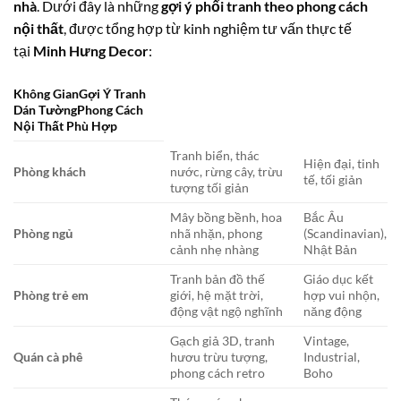
nhà
. Dưới đây là những
gợi ý phối tranh theo phong cách
nội thất
, được tổng hợp từ kinh nghiệm tư vấn thực tế
tại
Minh Hưng Decor
:
Không GianGợi Ý Tranh
Dán TườngPhong Cách
Nội Thất Phù Hợp
Tranh biển, thác
Hiện đại, tinh
Phòng khách
nước, rừng cây, trừu
tế, tối giản
tượng tối giản
Mây bồng bềnh, hoa
Bắc Âu
Phòng ngủ
nhã nhặn, phong
(Scandinavian),
cảnh nhẹ nhàng
Nhật Bản
Tranh bản đồ thế
Giáo dục kết
Phòng trẻ em
giới, hệ mặt trời,
hợp vui nhộn,
động vật ngộ nghĩnh
năng động
Gạch giả 3D, tranh
Vintage,
Quán cà phê
hươu trừu tượng,
Industrial,
phong cách retro
Boho