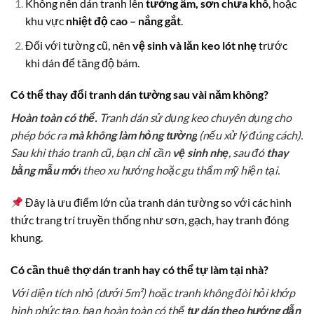
Không nên dán tranh lên
tường ẩm, sơn chưa khô
, hoặc
khu vực
nhiệt độ cao – nắng gắt
.
Đối với tường cũ, nên
vệ sinh và lăn keo lót nhẹ
trước
khi dán để tăng độ bám.
Có thể thay đổi tranh dán tường sau vài năm không?
Hoàn toàn có thể.
Tranh dán sử dụng keo chuyên dụng cho
phép bóc ra
mà không làm hỏng tường
(nếu xử lý đúng cách).
Sau khi tháo tranh cũ, bạn chỉ cần
vệ sinh nhẹ
, sau đó
thay
bằng mẫu mới
theo xu hướng hoặc gu thẩm mỹ hiện tại.
Đây là ưu điểm lớn của tranh dán tường so với các hình
thức trang trí truyền thống như sơn, gạch, hay tranh đóng
khung.
Có cần thuê thợ dán tranh hay có thể tự làm tại nhà?
Với diện tích nhỏ (dưới 5m²) hoặc tranh không đòi hỏi khớp
hình phức tạp, bạn hoàn toàn có thể
tự dán theo hướng dẫn