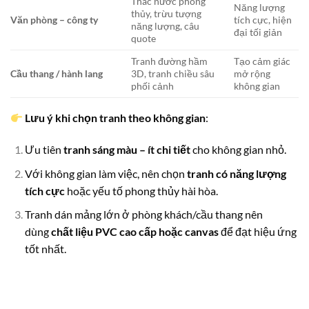
Thác nước phong
Năng lượng
thủy, trừu tượng
Văn phòng – công ty
tích cực, hiện
năng lượng, câu
đại tối giản
quote
Tranh đường hầm
Tạo cảm giác
Cầu thang / hành lang
3D, tranh chiều sâu
mở rộng
phối cảnh
không gian
Lưu ý khi chọn tranh theo không gian
:
Ưu tiên
tranh sáng màu – ít chi tiết
cho không gian nhỏ.
Với không gian làm việc, nên chọn
tranh có năng lượng
tích cực
hoặc yếu tố phong thủy hài hòa.
Tranh dán mảng lớn ở phòng khách/cầu thang nên
dùng
chất liệu PVC cao cấp hoặc canvas
để đạt hiệu ứng
tốt nhất.