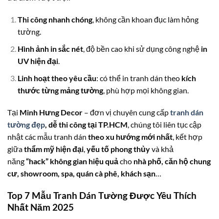
Thi công nhanh chóng
, không cần khoan đục làm hỏng
tường.
Hình ảnh in sắc nét
, độ bền cao khi sử dụng công nghệ
in
UV hiện đại
.
Linh hoạt theo yêu cầu
: có thể in tranh dán theo
kích
thước từng mảng tường
, phù hợp mọi không gian.
Tại
Minh Hưng Decor
– đơn vị chuyên cung cấp
tranh dán
tường đẹp
, dễ thi công tại TP.HCM
, chúng tôi liên tục cập
nhật các mẫu tranh dán
theo xu hướng mới nhất
, kết hợp
giữa
thẩm mỹ hiện đại
,
yếu tố phong thủy
và khả
năng
“hack” không gian hiệu quả
cho
nhà phố, căn hộ chung
cư, showroom, spa, quán cà phê, khách sạn
…
Top 7 Mẫu Tranh Dán Tường Được Yêu Thích
Nhất Năm 2025