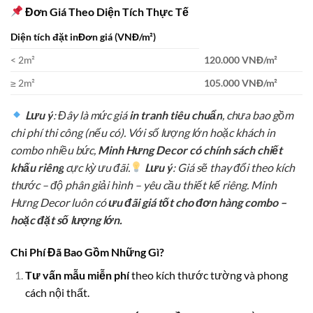
Đơn Giá Theo Diện Tích Thực Tế
Diện tích đặt inĐơn giá (VNĐ/m²)
< 2m²
120.000 VNĐ/m²
≥ 2m²
105.000 VNĐ/m²
Lưu ý
: Đây là mức giá
in tranh tiêu chuẩn
, chưa bao gồm
chi phí thi công (nếu có). Với số lượng lớn hoặc khách in
combo nhiều bức,
Minh Hưng Decor có chính sách chiết
khấu riêng
cực kỳ ưu đãi.
Lưu ý
: Giá sẽ thay đổi theo kích
thước – độ phân giải hình – yêu cầu thiết kế riêng. Minh
Hưng Decor luôn có
ưu đãi giá tốt cho đơn hàng combo –
hoặc đặt số lượng lớn.
Chi Phí Đã Bao Gồm Những Gì?
Tư vấn mẫu miễn phí
theo kích thước tường và phong
cách nội thất.