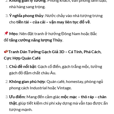
Không gian lý tưởng
: Phòng khách, văn phòng lãnh đạo,
nhà hàng sang trọng.
Ý nghĩa phong thủy
: Nước chảy vào nhà tượng trưng
cho
tiền tài – của cải – vận may liên tục đổ về
.
Mẹo
: Nên đặt tranh ở hướng Đông Nam hoặc Bắc
để
tăng cường năng lượng Thủy
.
Tranh Dán Tường Gạch Giả 3D – Cá Tính, Phá Cách,
Cực Hợp Quán Café
Chủ đề nổi bật
: Gạch cổ điển, gạch trắng mộc, tường
gạch đỏ đậm chất châu Âu.
Không gian phù hợp
: Quán café, homestay, phòng ngủ
phong cách Industrial hoặc Vintage.
Ưu điểm
: Mang đến cảm giác
mộc mạc – thô ráp – chân
thật
, giúp tiết kiệm chi phí xây dựng mà vẫn tạo được ấn
tượng mạnh.