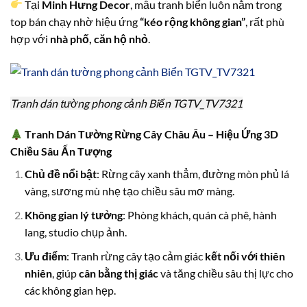
Tại
Minh Hưng Decor
, mẫu tranh biển luôn nằm trong
top bán chạy nhờ hiệu ứng
“kéo rộng không gian”
, rất phù
hợp với
nhà phố, căn hộ nhỏ
.
Tranh dán tường phong cảnh Biển TGTV_TV7321
T
ranh Dán Tường Rừng Cây Châu Âu – Hiệu Ứng 3D
Chiều Sâu Ấn Tượng
Chủ đề nổi bật
: Rừng cây xanh thẳm, đường mòn phủ lá
vàng, sương mù nhẹ tạo chiều sâu mơ màng.
Không gian lý tưởng
: Phòng khách, quán cà phê, hành
lang, studio chụp ảnh.
Ưu điểm
: Tranh rừng cây tạo cảm giác
kết nối với thiên
nhiên
, giúp
cân bằng thị giác
và tăng chiều sâu thị lực cho
các không gian hẹp.