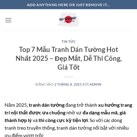
Bỏ
ADD ANYTHING HERE OR JUST REMOVE IT...
qua
nội
dung
TIN TỨC
Top 7 Mẫu Tranh Dán Tường Hot
Nhất 2025 – Đẹp Mắt, Dễ Thi Công,
Giá Tốt
ĐĂNG VÀO
2 THÁNG 8, 2025
BỞI
ADMIN
Năm 2025,
tranh dán tường
đang trở thành
xu hướng trang
trí nội thất được ưa chuộng
nhờ sự
đa dạng mẫu mã, giá
thành hợp lý
và
thi công cực kỳ tiện lợi
. So với các dòng
tranh treo truyền thống, tranh dán tường nổi bật với nhiều
ưu điểm vượt trội: