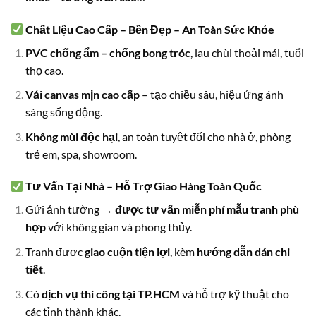
Chất Liệu Cao Cấp – Bền Đẹp – An Toàn Sức Khỏe
PVC chống ẩm – chống bong tróc
, lau chùi thoải mái, tuổi
thọ cao.
Vải canvas mịn cao cấp
– tạo chiều sâu, hiệu ứng ánh
sáng sống động.
Không mùi độc hại
, an toàn tuyệt đối cho nhà ở, phòng
trẻ em, spa, showroom.
Tư Vấn Tại Nhà – Hỗ Trợ Giao Hàng Toàn Quốc
Gửi ảnh tường →
được tư vấn miễn phí mẫu tranh phù
hợp
với không gian và phong thủy.
Tranh được
giao cuộn tiện lợi
, kèm
hướng dẫn dán chi
tiết
.
Có
dịch vụ thi công tại TP.HCM
và hỗ trợ kỹ thuật cho
các tỉnh thành khác.