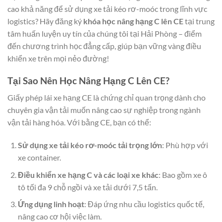
cao khả năng để sử dụng xe tải kéo rơ-moóc trong lĩnh vực
logistics? Hãy đăng ký
khóa học nâng hạng C lên CE
tại trung
tâm huấn luyện uy tín của chúng tôi tại Hải Phòng – điểm
đến chương trình học đẳng cấp, giúp bạn vững vàng điều
khiển xe trên mọi nẻo đường!
Tại Sao Nên Học Nâng Hạng C Lên CE?
Giấy phép lái xe hạng CE là chứng chỉ quan trọng dành cho
chuyên gia vận tải muốn nâng cao sự nghiệp trong ngành
vận tải hàng hóa. Với bằng CE, bạn có thể:
Sử dụng xe tải kéo rơ-moóc tải trọng lớn
: Phù hợp với
xe container.
Điều khiển xe hạng C và các loại xe khác
: Bao gồm xe ô
tô tối đa 9 chỗ ngồi và xe tải dưới 7,5 tấn.
Ứng dụng linh hoạt
: Đáp ứng nhu cầu logistics quốc tế,
nâng cao cơ hội việc làm.