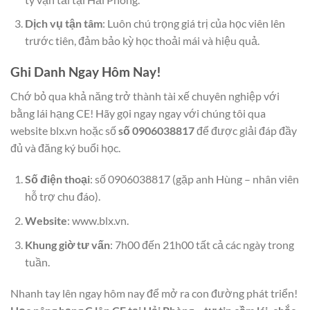
Dịch vụ tận tâm
: Luôn chú trọng giá trị của học viên lên
trước tiên, đảm bảo kỳ học thoải mái và hiệu quả.
Ghi Danh Ngay Hôm Nay!
Chớ bỏ qua khả năng trở thành tài xế chuyên nghiệp với
bằng lái hạng CE! Hãy gọi ngay ngay với chúng tôi qua
website blx.vn hoặc số
số 0906038817
để được giải đáp đầy
đủ và đăng ký buổi học.
Số điện thoại
: số 0906038817 (gặp anh Hùng – nhân viên
hỗ trợ chu đáo).
Website
: www.blx.vn.
Khung giờ tư vấn
: 7h00 đến 21h00 tất cả các ngày trong
tuần.
Nhanh tay lên ngay hôm nay để mở ra con đường phát triển!