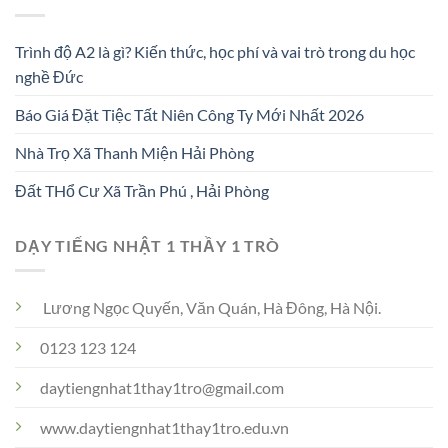
Trình độ A2 là gì? Kiến thức, học phí và vai trò trong du học
nghề Đức
Báo Giá Đặt Tiệc Tất Niên Công Ty Mới Nhất 2026
Nhà Trọ Xã Thanh Miện Hải Phòng
Đất THổ Cư Xã Trần Phú , Hải Phòng
DẠY TIẾNG NHẬT 1 THẦY 1 TRÒ
Lương Ngọc Quyến, Văn Quán, Hà Đông, Hà Nội.
0123 123 124
daytiengnhat1thay1tro@gmail.com
www.daytiengnhat1thay1tro.edu.vn