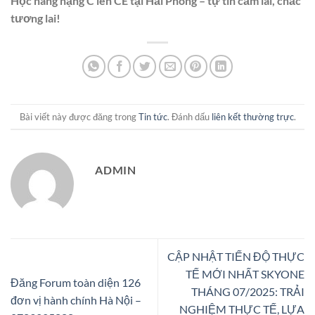
Học nâng hạng C lên CE tại Hải Phòng – tự tin cầm lái, chắc
tương lai!
Bài viết này được đăng trong
Tin tức
. Đánh dấu
liên kết thường trực
.
ADMIN
CẬP NHẬT TIẾN ĐỘ THỰC
TẾ MỚI NHẤT SKYONE
Đăng Forum toàn diện 126
THÁNG 07/2025: TRẢI
đơn vị hành chính Hà Nội –
NGHIỆM THỰC TẾ, LỰA