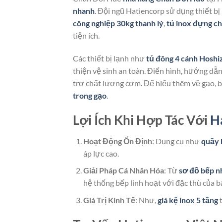
nhanh
. Đội ngũ Hatiencorp sử dụng thiết b
công nghiệp 30kg thanh lý
,
tủ inox đựng c
tiện ích.
Các thiết bị lạnh như
tủ đông 4 cánh Hoshi
thiện vệ sinh an toàn. Điển hình, hướng d
trợ chất lượng cơm. Để hiểu thêm về gạo, 
trong gạo
.
Lợi Ích Khi Hợp Tác Với
H
Hoạt Động Ổn Định
: Dụng cụ như
quầy 
áp lực cao.
Giải Pháp Cá Nhân Hóa
: Từ
sơ đồ bếp n
hệ thống bếp linh hoạt với đặc thù của b
Giá Trị Kinh Tế
: Như,
giá kệ inox 5 tầng
t