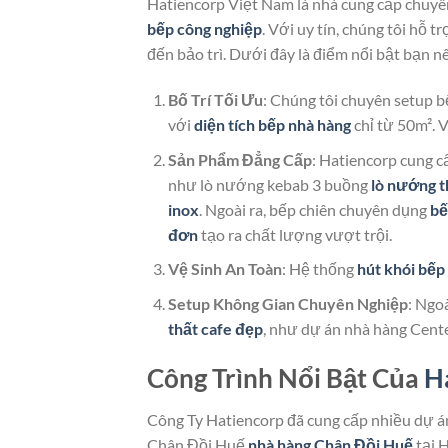
Hatiencorp Việt Nam là nhà cung cấp chuyê
bếp công nghiệp
. Với uy tín, chúng tôi hỗ 
đến bảo trì. Dưới đây là điểm nổi bật bạn n
Bố Trí Tối Ưu
: Chúng tôi chuyên setup 
với
diện tích bếp nhà hàng
chỉ từ 50m². V
Sản Phẩm Đẳng Cấp
: Hatiencorp cung 
như lò nướng kebab 3 buồng
lò nướng t
inox
. Ngoài ra, bếp chiên chuyên dụng
bế
đơn
tạo ra chất lượng vượt trội.
Vệ Sinh An Toàn
: Hệ thống
hút khói bếp
Setup Không Gian Chuyên Nghiệp
: Ngo
thất cafe đẹp
, như dự án nhà hàng Cent
Công Trình Nổi Bật Của
H
Công Ty Hatiencorp đã cung cấp nhiều dự á
Chân Đồi Huế
nhà hàng Chân Đồi Huế
tại 