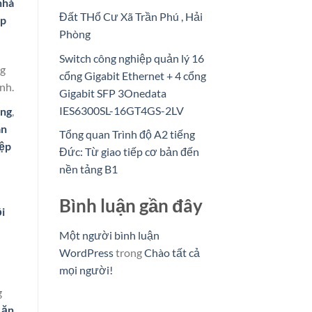
nhà
Đất THổ Cư Xã Trần Phú , Hải
ệp
Phòng
Switch công nghiệp quản lý 16
ng
cổng Gigabit Ethernet + 4 cổng
nh.
Gigabit SFP 3Onedata
IES6300SL-16GT4GS-2LV
àng
,
an
Tổng quan Trình độ A2 tiếng
iệp
Đức: Từ giao tiếp cơ bản đến
nền tảng B1
Bình luận gần đây
i
Một người bình luận
WordPress
trong
Chào tất cả
mọi người!
g
 ăn