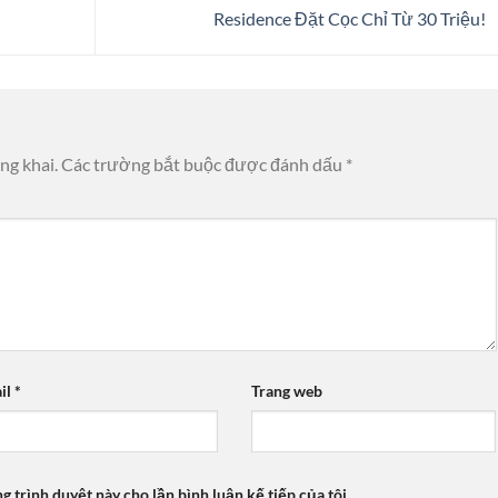
Residence Đặt Cọc Chỉ Từ 30 Triệu!
ng khai.
Các trường bắt buộc được đánh dấu
*
il
*
Trang web
ng trình duyệt này cho lần bình luận kế tiếp của tôi.