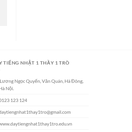
Y TIẾNG NHẬT 1 THẦY 1 TRÒ
Lương Ngọc Quyến, Văn Quán, Hà Đông,
Hà Nội.
0123 123 124
daytiengnhat1thay1tro@gmail.com
www.daytiengnhat1thay1tro.edu.vn