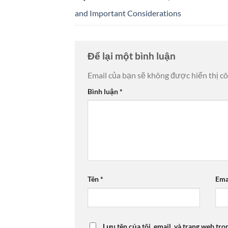
and Important Considerations
Để lại một bình luận
Email của bạn sẽ không được hiển thị cô
Bình luận
*
Tên
*
Ema
Lưu tên của tôi, email, và trang web tro