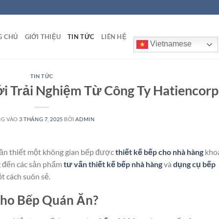
G CHỦ
GIỚI THIỆU
TIN TỨC
LIÊN HỆ
Vietnamese
TIN TỨC
i Trải Nghiệm Từ Công Ty Hatiencorp
NG VÀO
3 THÁNG 7, 2025
BỞI
ADMIN
cần thiết một không gian bếp được
thiết kế bếp cho nhà hàng
kho
ng đến các sản phẩm
tư vấn thiết kế bếp nhà hàng
và
dụng cụ bếp
t cách suôn sẻ.
ho Bếp Quán Ăn?