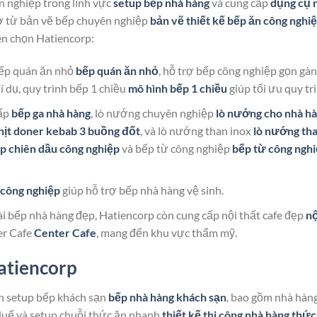
n nghiệp trong lĩnh vực
setup bếp nhà hàng
và cung cấp
dụng cụ 
trợ từ bản vẽ bếp chuyên nghiệp
bản vẽ thiết kế bếp ăn công nghi
ên chọn Hatiencorp:
bếp quán ăn nhỏ
bếp quán ăn nhỏ
, hỗ trợ bếp công nghiệp gọn gà
í dụ, quy trình bếp 1 chiều
mô hình bếp 1 chiều
giúp tối ưu quy trì
cấp
bếp ga nhà hàng
, lò nướng chuyên nghiệp
lò nướng cho nhà h
hịt doner kebab 3 buồng đốt
, và lò nướng than inox
lò nướng th
p chiên dầu công nghiệp
và bếp từ công nghiệp
bếp từ công ngh
 công nghiệp
giúp hỗ trợ bếp nhà hàng vệ sinh.
ài bếp nhà hàng đẹp, Hatiencorp còn cung cấp nội thất cafe đẹp
nộ
er Cafe
Center Cafe
, mang đến khu vực thẩm mỹ.
atiencorp
n setup bếp khách sạn
bếp nhà hàng khách sạn
, bao gồm nhà hàn
Huế và setup chuỗi thức ăn nhanh
thiết kế thi công nhà hàng thức