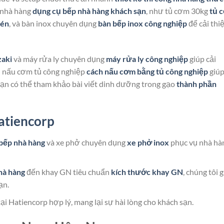
ị nhà hàng
dụng cụ bếp nhà hàng khách sạn
, như tủ cơm 30kg
tủ 
hén
, và bàn inox chuyên dụng
bàn bếp inox công nghiệp
để cải thi
zaki
và máy rửa ly chuyên dụng
máy rửa ly công nghiệp
giúp cải
ẫn nấu cơm tủ công nghiệp
cách nấu cơm bằng tủ công nghiệp
giúp
bạn có thể tham khảo bài viết dinh dưỡng trong gạo
thành phần
atiencorp
bếp nhà hàng
và xe phở chuyên dụng
xe phở inox
phục vụ nhà hà
hà hàng
đến khay GN tiêu chuẩn
kích thước khay GN
, chúng tôi 
ạn.
ại Hatiencorp hợp lý, mang lại sự hài lòng cho khách sạn.