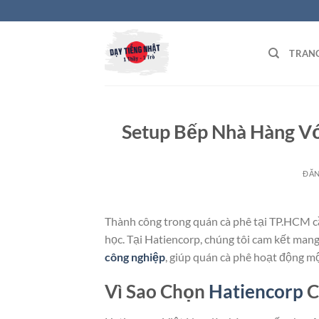
Bỏ
qua
nội
TRAN
dung
Setup Bếp Nhà Hàng Vớ
ĐĂ
Thành công trong quán cà phê tại TP.HCM 
học. Tại Hatiencorp, chúng tôi cam kết ma
công nghiệp
, giúp quán cà phê hoạt động mộ
Vì Sao Chọn
Hatiencorp
C