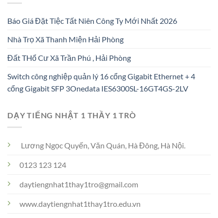
Báo Giá Đặt Tiệc Tất Niên Công Ty Mới Nhất 2026
Nhà Trọ Xã Thanh Miện Hải Phòng
Đất THổ Cư Xã Trần Phú , Hải Phòng
Switch công nghiệp quản lý 16 cổng Gigabit Ethernet + 4
cổng Gigabit SFP 3Onedata IES6300SL-16GT4GS-2LV
DẠY TIẾNG NHẬT 1 THẦY 1 TRÒ
Lương Ngọc Quyến, Văn Quán, Hà Đông, Hà Nội.
0123 123 124
daytiengnhat1thay1tro@gmail.com
www.daytiengnhat1thay1tro.edu.vn