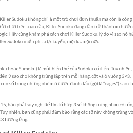
, Killer Sudoku không chỉ là một trò chơi đơn thuần mà còn là công
ười chơi trên toàn cầu, Killer Sudoku đang dần trở thành xu hướn
ogic. Hãy cùng khám phá cách chơi Killer Sudoku, lý do vì sao nó h
ler Sudoku miễn phí, trực tuyến, mọi lúc mọi nơi.
oku hoặc Sumoku) là một biến thể của Sudoku cổ điển. Tuy nhiên,
 đến 9 sao cho không trùng lặp trên mỗi hàng, cột và ô vuông 3×3,
c con số trong những nhóm ô được đánh dấu (gọi là “cages”) sao c
 15, bạn phải suy nghĩ để tìm tổ hợp 3 số không trùng nhau có tổn
6. Tuy nhiên, bạn cũng phải đảm bảo rằng các số này không trùng v
3×3 tương ứng.