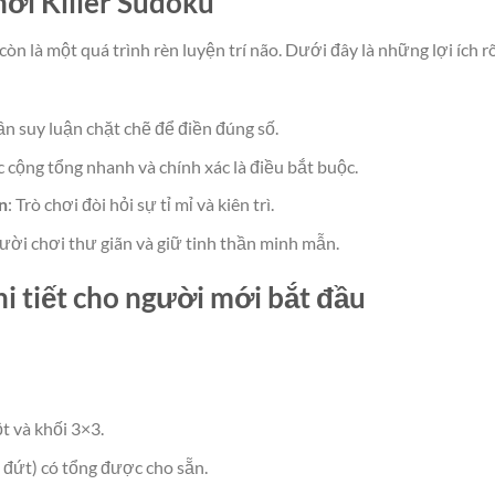
hơi Killer Sudoku
 còn là một quá trình rèn luyện trí não. Dưới đây là những lợi ích r
ần suy luận chặt chẽ để điền đúng số.
c cộng tổng nhanh và chính xác là điều bắt buộc.
n
: Trò chơi đòi hỏi sự tỉ mỉ và kiên trì.
gười chơi thư giãn và giữ tinh thần minh mẫn.
i tiết cho người mới bắt đầu
t và khối 3×3.
 đứt) có tổng được cho sẵn.