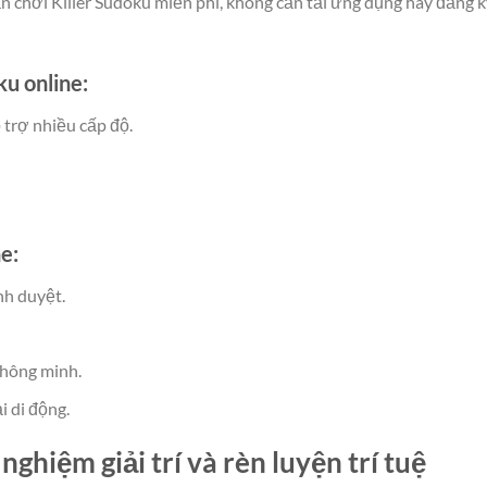
n chơi Killer Sudoku miễn phí, không cần tải ứng dụng hay đăng k
ku online:
 trợ nhiều cấp độ.
e:
nh duyệt.
 thông minh.
i di động.
nghiệm giải trí và rèn luyện trí tuệ