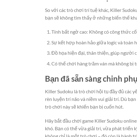
So với các trò chơi trí tuệ khác, Killer Sudo
bạn sẽ không tìm thấy ở những biến thể kh
Tính bất ngờ cao: Không có công thức cố 
Sự kết hợp hoàn hảo giữa logic và toán h
Đồ họa hiện đại, thân thiện, giúp người 
Có thể chơi hàng trăm ván mà không bị t
Bạn đã sẵn sàng chinh phụ
Killer Sudoku là trò chơi hội tụ đầy đủ các 
rèn luyện trí não và niềm vui giải trí. Dù b
trò chơi này sẽ khiến bạn bị cuốn hút.
Hãy bắt đầu chơi game Killer Sudoku online
khó. Bạn có thể vừa giải trí, vừa phát triển
không chỉ là một trò chơi – đó còn là hành t