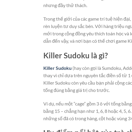
nhưng đầy thử thách.
Trong thế giới của các game trí tuệ hiện đại
rèn luyện tư duy sắc bén. Với hàng triệu ng
mới trong cộng đồng yêu thích toán học và l
dẫn đến vậy, và nơi bạn có thể chơi game Kil
Killer Sudoku là gì?
Killer Sudoku
(hay còn gọi là Sumdoku, Add
thay vì chỉ dựa trên nguyên tắc điền số từ 1
Killer Sudoku còn yêu cầu bạn phải cộng cá
tổng đúng bằng giá trị cho trước.
Ví dụ, nếu một “cage” gồm 3 ô với tổng bằng
bằng 15 – chẳng hạn như 1, 6, 8 hoặc 4, 5, 
những số đã có trong hàng, cột hoặc vùng 