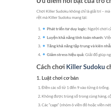
Ưu điểm nổi bật của trò c
Chơi Killer Sudoku không chỉ là giải trí – mà
rệt mà Killer Sudoku mang lại:
Phát triển tư duy logic
: Người chơi c
Luyện khả năng tính toán nhanh
: Việ
Tăng khả năng tập trung và kiên nhẫ
Giảm stress hiệu quả
: Giải đố giúp n
Cách chơi
Killer Sudoku
ch
1. Luật chơi cơ bản
Điền các số từ 1 đến 9 vào từng ô trống.
Không được trùng số trong cùng hàng, cộ
Các “cage” (nhóm ô viền đỏ hoặc viền nét