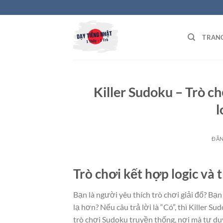
Bỏ
qua
nội
TRAN
dung
Killer Sudoku – Trò ch
l
ĐĂ
Trò chơi kết hợp logic và 
Bạn là người yêu thích trò chơi giải đố? B
lạ hơn? Nếu câu trả lời là “Có”, thì Killer S
trò chơi Sudoku truyền thống, nơi mà tư du