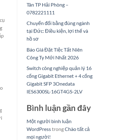
Tân TP Hải Phòng –
0782221111
 cụ
Chuyển đổi bằng đúng ngành
g
tại Đức: Điều kiện, lợi thế và
ấp
hồ sơ
Báo Giá Đặt Tiệc Tất Niên
Công Ty Mới Nhất 2026
Switch công nghiệp quản lý 16
cổng Gigabit Ethernet + 4 cổng
Gigabit SFP 3Onedata
ho
IES6300SL-16GT4GS-2LV
Bình luận gần đây
g
ới
Một người bình luận
WordPress
trong
Chào tất cả
mọi người!