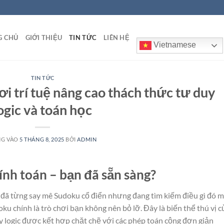
G CHỦ
GIỚI THIỆU
TIN TỨC
LIÊN HỆ
Vietnamese
TIN TỨC
ơi trí tuệ nâng cao thách thức tư duy
ogic và toán học
NG VÀO
5 THÁNG 8, 2025
BỞI
ADMIN
tính toán – bạn đã sẵn sàng?
ạn đã từng say mê Sudoku cổ điển nhưng đang tìm kiếm điều gì đó 
udoku chính là trò chơi bạn không nên bỏ lỡ. Đây là biến thể thú vị c
y logic được kết hợp chặt chẽ với các phép toán cộng đơn giản