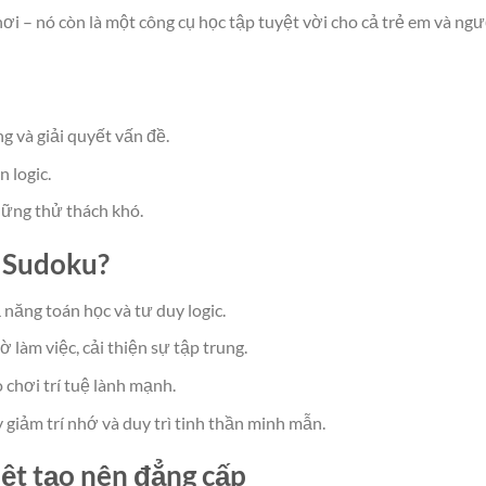
ơi – nó còn là một công cụ học tập tuyệt vời cho cả trẻ em và ng
g và giải quyết vấn đề.
 logic.
hững thử thách khó.
r Sudoku?
năng toán học và tư duy logic.
ờ làm việc, cải thiện sự tập trung.
 chơi trí tuệ lành mạnh.
 giảm trí nhớ và duy trì tinh thần minh mẫn.
iệt tạo nên đẳng cấp