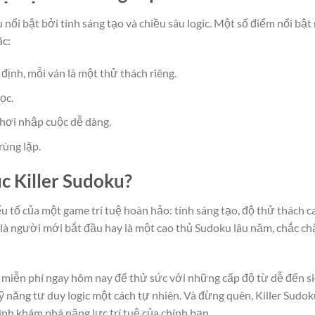
ku nổi bật bởi tính sáng tạo và chiều sâu logic. Một số điểm nổi bật
ác:
định, mỗi ván là một thử thách riêng.
ọc.
chơi nhập cuộc dễ dàng.
rùng lặp.
c Killer Sudoku?
yếu tố của một game trí tuệ hoàn hảo: tính sáng tạo, độ thử thách c
ạn là người mới bắt đầu hay là một cao thủ Sudoku lâu năm, chắc c
 miễn phí ngay hôm nay để thử sức với những cấp độ từ dễ đến s
 kỹ năng tư duy logic một cách tự nhiên. Và đừng quên, Killer Sudo
rình khám phá năng lực trí tuệ của chính bạn.