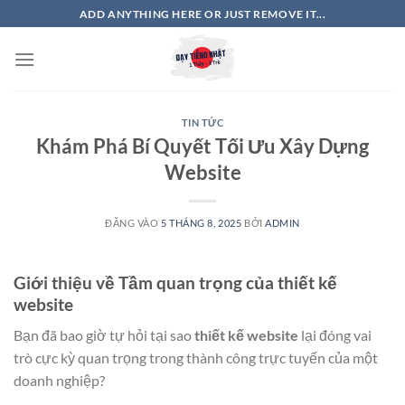
Bỏ
ADD ANYTHING HERE OR JUST REMOVE IT...
qua
nội
dung
TIN TỨC
Khám Phá Bí Quyết Tối Ưu Xây Dựng
Website
ĐĂNG VÀO
5 THÁNG 8, 2025
BỞI
ADMIN
Giới thiệu về Tầm quan trọng của thiết kế
website
Bạn đã bao giờ tự hỏi tại sao
thiết kế website
lại đóng vai
trò cực kỳ quan trọng trong thành công trực tuyến của một
doanh nghiệp?