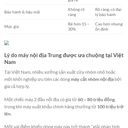
Không rõ
Rõ ràng, có đại
Bảo hành & hậu mãi
ràng
lý bảo hành
Rẻ hơn 15 –
Cao hơn nhưng
Mức giá
30%
ổn định
Lý do máy nội địa Trung được ưa chuộng tại Việt
Nam
Tại Việt Nam, nhiều xưởng sản xuất cửa nhôm nhỏ hoặc
mới khởi nghiệp ưu tiên các dòng
máy cắt nhôm nội địa
bởi
giá cả hợp lý.
Một chiếc máy 2 đầu nội địa có giá từ
60 – 80 triệu đồng
,
trong khi máy xuất khẩu chính hãng thường từ
100 triệu trở
lên
.
Một vài điểm khiến dòng máy này trở thành “giải pháp tình