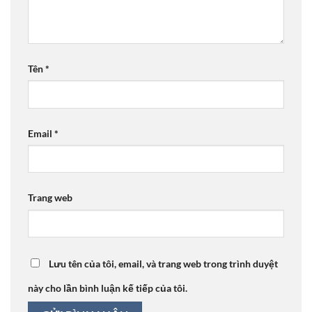
Tên
*
Email
*
Trang web
Lưu tên của tôi, email, và trang web trong trình duyệt
này cho lần bình luận kế tiếp của tôi.