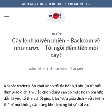
Bỏ
ADD ANYTHING HERE OR JUST REMOVE IT...
qua
nội
dung
TIN TỨC
Cày lệnh xuyên phiên – Backcom về
như nước – Tối ngồi đếm tiền mỏi
tay!
ĐĂNG VÀO
6 THÁNG 8, 2025
BỞI
ADMIN
Khi các trader luôn khát khao tối đa hóa lợi nhuận từ mỗi
lệnh giao dịch, thì việc chọn đúng sàn có mức hoàn phí hấp
dẫn là yếu tố then chốt giúp bạn “vừa giao dịch – vừa kiếm
thêm” mà không cần tăng khối lượng lot vô tội vạ.