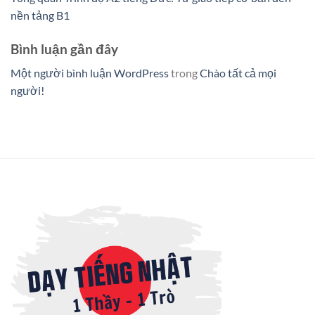
nền tảng B1
Bình luận gần đây
Một người bình luận WordPress
trong
Chào tất cả mọi
người!