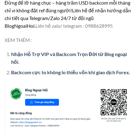
Đừng để lỡ hàng chục – hàng trăm USD backcom mỗi tháng
chỉ vì không đặt ref đúng người!
Liên hệ để nhận hướng dẫn
chi tiết qua Telegram/Zalo 24/7 từ đội ngũ
BlogNgoaiHoi.
Liên hệ zalo/ telegram : 0988628995
XEM THÊM :
Nhận Hỗ Trợ VIP và Backcom Trọn Đời từ Blog ngoại
hối.
Backcom cực to không lo thiếu vốn khi giao dịch Forex.