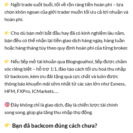
Ngồi trade suốt buổi, tối về rộn ràng tiền hoàn phí – lựa
chọn khôn ngoan của giới trader muốn tối ưu cả lợi nhuận và
hoàn phí.
Cho dù bạn mới bắt đầu hay đã có kinh nghiệm lâu năm,
bạn đều có thể nhận lại tiền giao dịch hàng ngày, hàng tuần
hoặc hàng tháng tùy theo quy định hoàn phí của từng broker.
Nếu Sếp mở tài khoản qua Blogngoaihoi, Sếp được chăm
sóc riêng biệt – hỗ trợ 1:1, đào tạo cách tối ưu hoá thu nhập
từ backcom, kèm ưu đãi tặng quà cực chất và luôn được
thông báo khuyến mãi sớm nhất từ các sàn lớn như Exness,
HFM, FXPro, ICMarkets….
Đây không chỉ là giao dịch, đây là chiến lược tài chính
song song, giúp gia tăng thu nhập thụ động.
Bạn đã backcom đúng cách chưa?