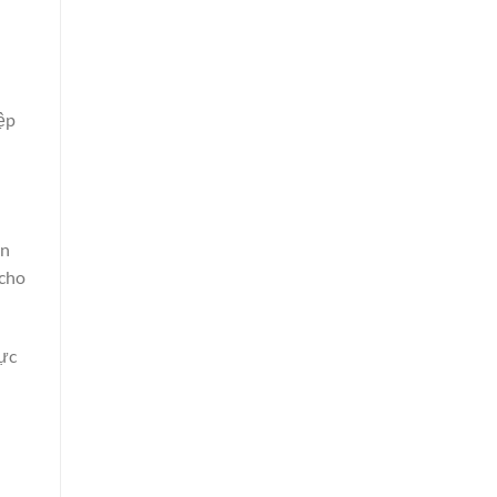
ệp
ản
 cho
cực