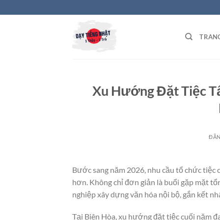
Bỏ
qua
nội
TRAN
dung
Xu Hướng Đặt Tiệc Tấ
ĐĂ
Bước sang năm 2026, nhu cầu tổ chức tiệc 
hơn. Không chỉ đơn giản là buổi gặp mặt tổn
nghiệp xây dựng văn hóa nội bộ, gắn kết nh
Tại Biên Hòa, xu hướng đặt tiệc cuối năm đa