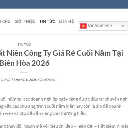
G CHỦ
GIỚI THIỆU
TIN TỨC
LIÊN HỆ
Vietnamese
TIN TỨC
t Niên Công Ty Giá Rẻ Cuối Năm Tại
Biên Hòa 2026
NG VÀO
7 THÁNG 6, 2026
BỞI
ADMIN
cuối năm tại các doanh nghiệp ngày càng được đầu tư chuyên ngh
g kết, các chương trình cuối năm hiện nay còn là dịp để doanh
ân viên và tạo dấu ấn riêng cho thương hiệu.
ng thay đổi mạnh mẽ với tiêu chí đẹp – hiện đại – tiết kiệm. Nhiề