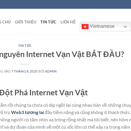
G CHỦ
GIỚI THIỆU
TIN TỨC
LIÊN HỆ
Vietnamese
TIN TỨC
nguyên Internet Vạn Vật BẮT ĐẦU?
NG VÀO
7 THÁNG 8, 2025
BỞI
ADMIN
ột Phá Internet Vạn Vật
lắm rồi chúng ta chưa có dịp ngồi lại cùng nhau bàn về những chu
vũ trụ
Web3 tương lai
đầy tiềm năng và cũng không ít thách thức.
 những người có tầm nhìn xa trông rộng nhất mà tôi biết, nên hôm 
hĩ và dự đoán của mình về một cú sốc lớn có thể xảy ra trong năm