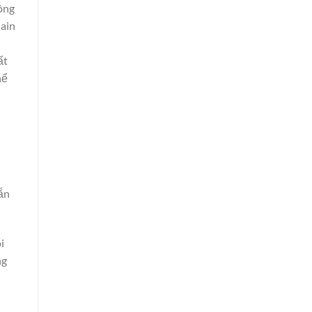
ông
hain
ất
hể
sẵn
i
ng