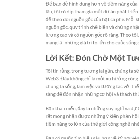
Để bạn dễ hình dung hơn về tiềm năng của 
lâu, tôi có dịp tham gia một dự án phát tri
để theo dõi nguồn gốc của hạt cà phê. Mỗi k
nguồn gốc, quy trình chế biến và chứng nhậ
lượng cao và có nguồn gốc rõ ràng. Theo tôi,
mang lại những giá trị to lớn cho cuộc sống 
Lời Kết: Đón Chờ Một Tươ
Tôi tin rằng, trong tương lai gần, chúng ta
Web3. Đây không chỉ là một xu hướng công 
chúng ta sống, làm việc và tương tác với th
sàng để đón nhận những cơ hội và thách th
Bạn thân mến, đây là những suy nghĩ và dự 
rất mong nhận được những ý kiến phản hồi
tiềm năng to lớn của thế giới công nghệ nhé
Bạn có muốn tìm hiểu sâu hơn về kỷ nguyê