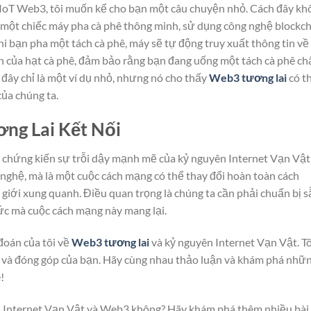
IoT Web3, tôi muốn kể cho bạn một câu chuyện nhỏ. Cách đây kh
ển một chiếc máy pha cà phê thông minh, sử dụng công nghệ blockc
hi bạn pha một tách cà phê, máy sẽ tự động truy xuất thông tin về
n của hạt cà phê, đảm bảo rằng bạn đang uống một tách cà phê ch
 đây chỉ là một ví dụ nhỏ, nhưng nó cho thấy
Web3 tương lai
có t
của chúng ta.
ng Lai Kết Nối
 sẽ chứng kiến sự trỗi dậy mạnh mẽ của kỷ nguyên Internet Vạn Vật
nghệ, mà là một cuộc cách mạng có thể thay đổi hoàn toàn cách
ế giới xung quanh. Điều quan trọng là chúng ta cần phải chuẩn bị 
ức mà cuộc cách mạng này mang lại.
đoán của tôi về
Web3 tương lai
và kỷ nguyên Internet Vạn Vật. Tô
 và đóng góp của bạn. Hãy cùng nhau thảo luận và khám phá nhữ
!
n Internet Vạn Vật và Web3 không? Hãy khám phá thêm nhiều bài