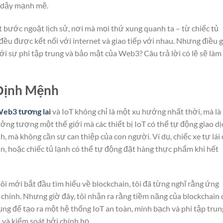
i dậy mạnh mẽ.
 bước ngoặt lịch sử, nơi mà mọi thứ xung quanh ta – từ chiếc tủ
 đều được kết nối với internet và giao tiếp với nhau. Nhưng điều g
i sự phi tập trung và bảo mật của Web3? Câu trả lời có lẽ sẽ làm
 Định Mệnh
eb3 tương lai
và IoT không chỉ là một xu hướng nhất thời, mà là
ưởng tượng một thế giới mà các thiết bị IoT có thể tự động giao dị
 mà không cần sự can thiệp của con người. Ví dụ, chiếc xe tự lái
ện, hoặc chiếc tủ lạnh có thể tự động đặt hàng thực phẩm khi hết
ôi mới bắt đầu tìm hiểu về blockchain, tôi đã từng nghĩ rằng ứng
i chính. Nhưng giờ đây, tôi nhận ra rằng tiềm năng của blockchain
ng để tạo ra một hệ thống IoT an toàn, minh bạch và phi tập trun
và kiểm soát bởi chính họ.