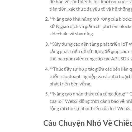
để bảo vệ các thiết bị IoT khỏi các cuộc
tiên tiến, xác thực đa yếu tố và hệ thốn
**Nâng cao khả năng mở rộng của blockch
xử lý giao dịch và giảm chi phí trên bloc
sidechain và sharding.
**Xây dựng các nền tảng phát triển IoT 
tảng phát triển dễ sử dụng để giúp các 
thể bao gồm việc cung cấp các API, SDK
**Thúc đẩy sự hợp tác giữa các bên liên 
triển, các doanh nghiệp và các nhà hoạch
phát triển bền vững.
**Nâng cao nhận thức của cộng đồng:** C
của IoT Web3, đồng thời cảnh báo về nhữn
rộng rãi cho sự phát triển của IoT Web3.
Câu Chuyện Nhỏ Về Chiếc