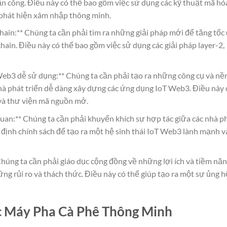
 tấn công. Điều này có thể bao gồm việc sử dụng các kỹ thuật mã hó
g phát hiện xâm nhập thông minh.
ain:** Chúng ta cần phải tìm ra những giải pháp mới để tăng tốc
kchain. Điều này có thể bao gồm việc sử dụng các giải pháp layer-2,
Web3 dễ sử dụng:** Chúng ta cần phải tạo ra những công cụ và nề
nhà phát triển dễ dàng xây dựng các ứng dụng IoT Web3. Điều này 
 và thư viện mã nguồn mở.
quan:** Chúng ta cần phải khuyến khích sự hợp tác giữa các nhà p
 định chính sách để tạo ra một hệ sinh thái IoT Web3 lành mạnh v
húng ta cần phải giáo dục cộng đồng về những lợi ích và tiềm nă
g rủi ro và thách thức. Điều này có thể giúp tạo ra một sự ủng h
 Máy Pha Cà Phê Thông Minh