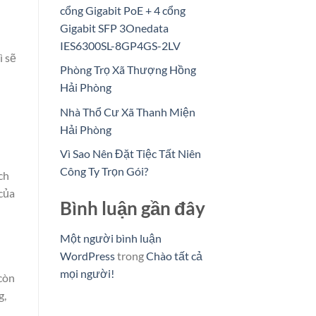
cổng Gigabit PoE + 4 cổng
Gigabit SFP 3Onedata
IES6300SL-8GP4GS-2LV
ì sẽ
Phòng Trọ Xã Thượng Hồng
Hải Phòng
Nhà Thổ Cư Xã Thanh Miện
Hải Phòng
Vì Sao Nên Đặt Tiệc Tất Niên
Công Ty Trọn Gói?
ch
 của
Bình luận gần đây
Một người bình luận
WordPress
trong
Chào tất cả
mọi người!
 còn
g,