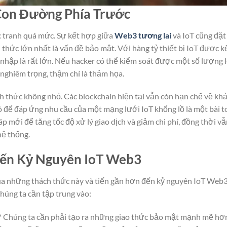
Con Đường Phía Trước
c tranh quá mức. Sự kết hợp giữa
Web3 tương lai
và IoT cũng đặt
thức lớn nhất là vấn đề bảo mật. Với hàng tỷ thiết bị IoT được k
m nhập là rất lớn. Nếu hacker có thể kiểm soát được một số lượng 
 nghiêm trọng, thậm chí là thảm họa.
ch thức không nhỏ. Các blockchain hiện tại vẫn còn hạn chế về kh
ô để đáp ứng nhu cầu của một mạng lưới IoT khổng lồ là một bài t
p mới để tăng tốc độ xử lý giao dịch và giảm chi phí, đồng thời v
hệ thống.
ến Kỷ Nguyên IoT Web3
qua những thách thức này và tiến gần hơn đến kỷ nguyên IoT Web
húng ta cần tập trung vào:
:** Chúng ta cần phải tạo ra những giao thức bảo mật mạnh mẽ hơ