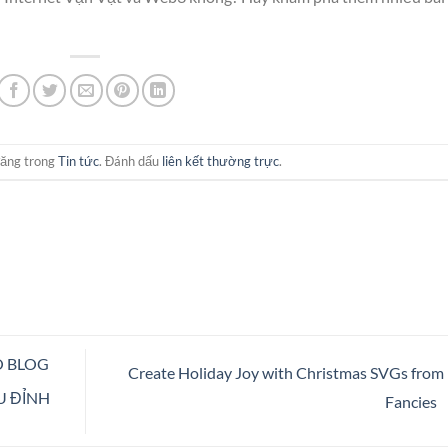
đăng trong
Tin tức
. Đánh dấu
liên kết thường trực
.
O BLOG
Create Holiday Joy with Christmas SVGs from 
U ĐỈNH
Fancies