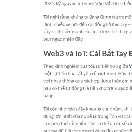
2024: kỷ nguyên Internet Vạn Vật (IoT) trỗ
Tôi nghĩ rằng, chúng ta đang đứng trước một
lạnh, chiếc xe hơi đến cái đồng hồ đeo tay –
xảy ra khi sức mạnh của IoT được kết hợp vớ
bạn ngạc nhiên đấy.
Web3 và IoT: Cái Bắt Tay
Theo kinh nghiệm của tôi, sự kết hợp giữa
W
một sự tiến hóa tất yếu của internet. Hãy t
với nhau thông qua các hợp đồng thông minh,
bạn có thể tự động trả tiền cho trạm sạc đi
hàng.
Tôi còn nhớ cách đây khoảng chục năm, khi t
dụng lớn nhất của nó sẽ là trong lĩnh vực tà
lớn hơn thế rất nhiều. Nó có thể được sử dụ
nơi mà dữ liệu của người dùng được bảo vệ 