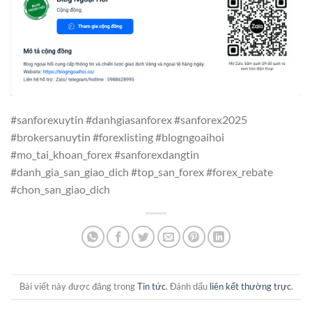
#sanforexuytin #danhgiasanforex #sanforex2025
#brokersanuytin #forexlisting #blogngoaihoi
#mo_tai_khoan_forex #sanforexdangtin
#danh_gia_san_giao_dich #top_san_forex #forex_rebate
#chon_san_giao_dich
Bài viết này được đăng trong
Tin tức
. Đánh dấu
liên kết thường trực
.