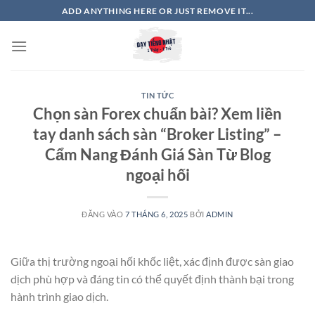
Bỏ
ADD ANYTHING HERE OR JUST REMOVE IT...
qua
nội
dung
TIN TỨC
Chọn sàn Forex chuẩn bài? Xem liền
tay danh sách sàn “Broker Listing” –
Cẩm Nang Đánh Giá Sàn Từ Blog
ngoại hối
ĐĂNG VÀO
7 THÁNG 6, 2025
BỞI
ADMIN
Giữa thị trường ngoại hối khốc liệt, xác định được sàn giao
dịch phù hợp và đáng tin có thể quyết định thành bại trong
hành trình giao dịch.