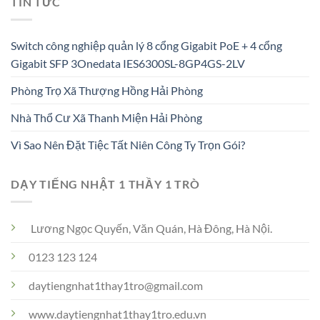
TIN TỨC
Switch công nghiệp quản lý 8 cổng Gigabit PoE + 4 cổng
Gigabit SFP 3Onedata IES6300SL-8GP4GS-2LV
Phòng Trọ Xã Thượng Hồng Hải Phòng
Nhà Thổ Cư Xã Thanh Miện Hải Phòng
Vì Sao Nên Đặt Tiệc Tất Niên Công Ty Trọn Gói?
DẠY TIẾNG NHẬT 1 THẦY 1 TRÒ
Lương Ngọc Quyến, Văn Quán, Hà Đông, Hà Nội.
0123 123 124
daytiengnhat1thay1tro@gmail.com
www.daytiengnhat1thay1tro.edu.vn