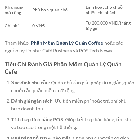
Khả năng
Linh hoạt cho chuỗi
Phù hợp quán nhỏ
mở rộng
nhiều chi nhánh
Từ 200,000 VNĐ/tháng
Chi phí
0 VNĐ
tùy gói
Tham khảo:
Phần Mềm Quản Lý Quán Coffee
hoặc các
nguồn uy tín như Café Business và POS Tech News.
Tiêu Chí Đánh Giá Phần Mềm Quản Lý Quán
Cafe
Xác định nhu cầu
: Quán nhỏ cần giải pháp đơn giản, quán
chuỗi cần phần mềm mở rộng.
Đánh giá ngân sách
: Ưu tiên miễn phí hoặc trả phí phù
hợp doanh thu.
Tích hợp tính năng POS
: Giúp kết hợp bán hàng, tồn kho,
và báo cáo trong một hệ thống.
Khả năng hỗ trợ & bảo mật
: Chọn nhà cung cấp có dịch