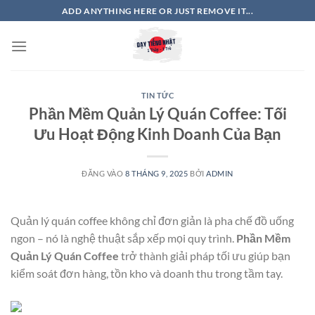
Bỏ
ADD ANYTHING HERE OR JUST REMOVE IT...
qua
nội
dung
TIN TỨC
Phần Mềm Quản Lý Quán Coffee: Tối
Ưu Hoạt Động Kinh Doanh Của Bạn
ĐĂNG VÀO
8 THÁNG 9, 2025
BỞI
ADMIN
Quản lý quán coffee không chỉ đơn giản là pha chế đồ uống
ngon – nó là nghệ thuật sắp xếp mọi quy trình.
Phần Mềm
Quản Lý Quán Coffee
trở thành giải pháp tối ưu giúp bạn
kiểm soát đơn hàng, tồn kho và doanh thu trong tầm tay.