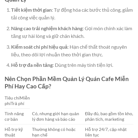
Tiết kiệm thời gian
: Tự động hóa các bước thủ công, giảm
tải công việc quản lý.
Nâng cao trải nghiệm khách hàng
: Gọi món chính xác làm
tăng sự hài lòng và giữ chân khách.
Kiểm soát chi phí hiệu quả
: Hạn chế thất thoát nguyên
liệu, theo dõi lợi nhuận theo thời gian thực.
Hỗ trợ đa nền tảng
: Dùng trên máy tính tiện lợi.
Nên Chọn Phần Mềm Quản Lý Quán Cafe Miễn
Phí Hay Cao Cấp?
Tiêu chíMiễn
phíTrả phí
Tính năng
Có, nhưng giới hạn quản
Đầy đủ, bao gồm tồn kho,
cơ bản
lý đơn hàng và báo cáo
phân tích, marketing
Hỗ trợ kỹ
Thường không có hoặc
Hỗ trợ 24/7, cập nhật
thuật
hạn chế
liên tục