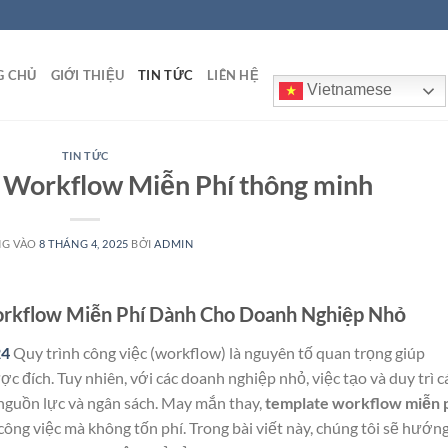
G CHỦ
GIỚI THIỆU
TIN TỨC
LIÊN HỆ
Vietnamese
TIN TỨC
Workflow Miễn Phí thông minh
NG VÀO
8 THÁNG 4, 2025
BỞI
ADMIN
rkflow Miễn Phí Dành Cho Doanh Nghiệp Nhỏ
24
Quy trình công việc (workflow) là nguyên tố quan trọng giúp
 đích. Tuy nhiên, với các doanh nghiệp nhỏ, việc tạo và duy trì c
 nguồn lực và ngân sách. May mắn thay,
template workflow miễn 
công việc mà không tốn phí. Trong bài viết này, chúng tôi sẽ hướn