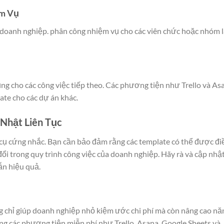
ệm Vụ
a doanh nghiệp. phân công nhiệm vụ cho các viên chức hoặc nhóm 
dụng cho các công việc tiếp theo. Các phương tiện như Trello và As
ate cho các dự án khác.
 Nhật Liên Tục
cụ cứng nhắc. Bạn cần bảo đảm rằng các template có thể được đi
đổi trong quy trình công việc của doanh nghiệp. Hãy rà và cập nhậ
ẫn hiệu quả.
 chỉ giúp doanh nghiệp nhỏ kiệm ước chi phí mà còn nâng cao nă
ng các phương tiện miễn phí như Trello, Asana, Google Sheets và