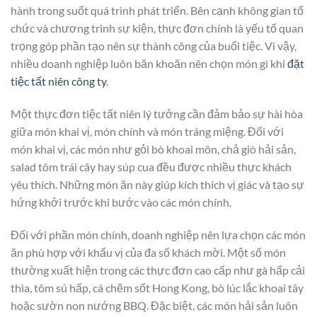
hành trong suốt quá trình phát triển. Bên cạnh không gian tổ
chức và chương trình sự kiện, thực đơn chính là yếu tố quan
trọng góp phần tạo nên sự thành công của buổi tiệc. Vì vậy,
nhiều doanh nghiệp luôn băn khoăn nên chọn món gì khi
đặt
tiệc tất niên công ty
.
Một thực đơn tiệc tất niên lý tưởng cần đảm bảo sự hài hòa
giữa món khai vị, món chính và món tráng miệng. Đối với
món khai vị, các món như gỏi bò khoai môn, chả giò hải sản,
salad tôm trái cây hay súp cua đều được nhiều thực khách
yêu thích. Những món ăn này giúp kích thích vị giác và tạo sự
hứng khởi trước khi bước vào các món chính.
Đối với phần món chính, doanh nghiệp nên lựa chọn các món
ăn phù hợp với khẩu vị của đa số khách mời. Một số món
thường xuất hiện trong các thực đơn cao cấp như gà hấp cải
thìa, tôm sú hấp, cá chẽm sốt Hong Kong, bò lúc lắc khoai tây
hoặc sườn non nướng BBQ. Đặc biệt, các món hải sản luôn