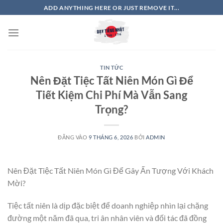
Bỏ
ADD ANYTHING HERE OR JUST REMOVE IT...
qua
nội
dung
TIN TỨC
Nên Đặt Tiệc Tất Niên Món Gì Để
Tiết Kiệm Chi Phí Mà Vẫn Sang
Trọng?
ĐĂNG VÀO
9 THÁNG 6, 2026
BỞI
ADMIN
Nên Đặt Tiệc Tất Niên Món Gì Để Gây Ấn Tượng Với Khách
Mời?
Tiệc tất niên là dịp đặc biệt để doanh nghiệp nhìn lại chặng
đường một năm đã qua, tri ân nhân viên và đối tác đã đồng