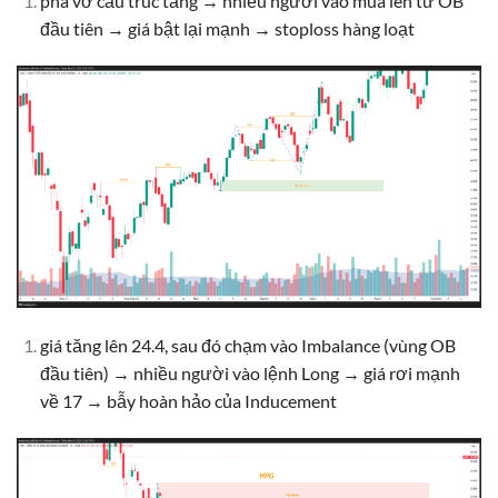
phá vỡ cấu trúc tăng → nhiều người vào mua lên từ OB
đầu tiên → giá bật lại mạnh → stoploss hàng loạt
giá tăng lên 24.4, sau đó chạm vào Imbalance (vùng OB
đầu tiên) → nhiều người vào lệnh Long → giá rơi mạnh
về 17 → bẫy hoàn hảo của Inducement