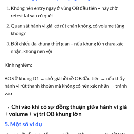
Không nên entry ngay ở vùng OB đầu tiên – hãy chờ
retest lại sau cú quét
Quan sát hành vi giá: có rút chân không, có volume tăng
không?
Đối chiếu đa khung thời gian – nếu khung lớn chưa xác
nhận, không nên vội
Kinh nghiệm:
BOS ở khung D1 → chờ giá hồi về OB đầu tiên → nếu thấy
hành vi rút thanh khoản mà không có nến xác nhận → tránh
vào
→ Chỉ vào khi có sự đồng thuận giữa hành vi giá
+ volume + vị trí OB khung lớn
5. Một số ví dụ