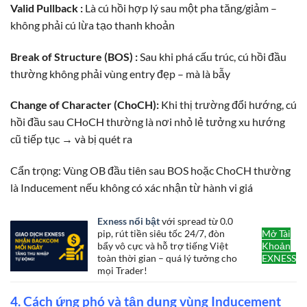
Valid Pullback :
Là cú hồi hợp lý sau một pha tăng/giảm –
không phải cú lừa tạo thanh khoản
Break of Structure (BOS) :
Sau khi phá cấu trúc, cú hồi đầu
thường không phải vùng entry đẹp – mà là bẫy
Change of Character (ChoCH):
Khi thị trường đổi hướng, cú
hồi đầu sau CHoCH thường là nơi nhỏ lẻ tưởng xu hướng
cũ tiếp tục → và bị quét ra
Cẩn trọng: Vùng OB đầu tiên sau BOS hoặc ChoCH thường
là Inducement nếu không có xác nhận từ hành vi giá
Exness nổi bật
với spread từ 0.0
pip, rút tiền siêu tốc 24/7, đòn
Mở Tài
bẩy vô cực và hỗ trợ tiếng Việt
Khoản
toàn thời gian – quá lý tưởng cho
EXNESS
mọi Trader!
4. Cách ứng phó và tận dụng vùng Inducement