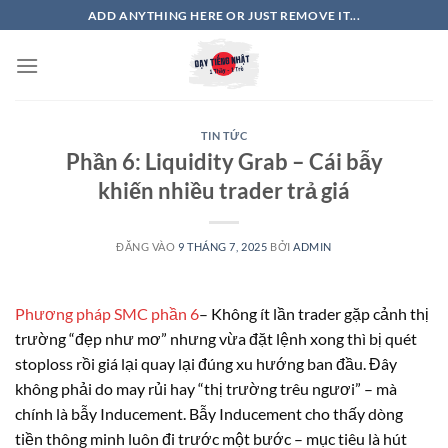
Bỏ
ADD ANYTHING HERE OR JUST REMOVE IT...
qua
nội
dung
TIN TỨC
Phần 6: Liquidity Grab – Cái bẫy
khiến nhiều trader trả giá
ĐĂNG VÀO
9 THÁNG 7, 2025
BỞI
ADMIN
Phương pháp SMC phần 6
–
Không ít lần trader gặp cảnh thị
trường “đẹp như mơ” nhưng vừa đặt lệnh xong thì bị quét
stoploss rồi giá lại quay lại đúng xu hướng ban đầu. Đây
không phải do may rủi hay “thị trường trêu ngươi” – mà
chính là bẫy Inducement. Bẫy Inducement cho thấy dòng
tiền thông minh luôn đi trước một bước – mục tiêu là hút