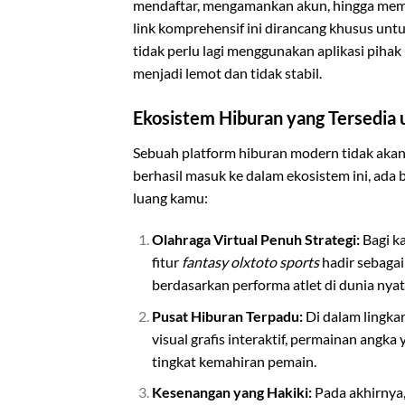
mendaftar, mengamankan akun, hingga mem
link komprehensif ini dirancang khusus un
tidak perlu lagi menggunakan aplikasi pihak
menjadi lemot dan tidak stabil.
Ekosistem Hiburan yang Tersedia
Sebuah platform hiburan modern tidak akan
berhasil masuk ke dalam ekosistem ini, ada 
luang kamu:
Olahraga Virtual Penuh Strategi:
Bagi k
fitur
fantasy olxtoto sports
hadir sebagai
berdasarkan performa atlet di dunia nyat
Pusat Hiburan Terpadu:
Di dalam lingka
visual grafis interaktif, permainan angk
tingkat kemahiran pemain.
Kesenangan yang Hakiki:
Pada akhirnya,