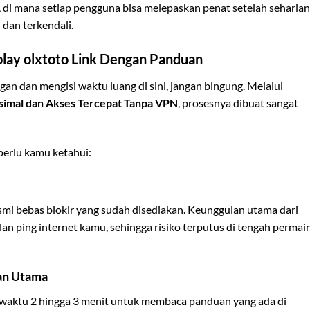
 di mana setiap pengguna bisa melepaskan penat setelah seharian
 dan terkendali.
play olxtoto Link Dengan Panduan
an dan mengisi waktu luang di sini, jangan bingung. Melalui
simal dan Akses Tercepat Tanpa VPN
, prosesnya dibuat sangat
perlu kamu ketahui:
esmi bebas blokir yang sudah disediakan. Keunggulan utama dari
lan ping internet kamu, sehingga risiko terputus di tengah permai
an Utama
waktu 2 hingga 3 menit untuk membaca panduan yang ada di