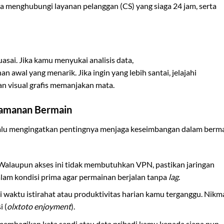
a menghubungi layanan pelanggan (CS) yang siaga 24 jam, serta
uasai. Jika kamu menyukai analisis data,
ihan awal yang menarik. Jika ingin yang lebih santai, jelajahi
n visual grafis memanjakan mata.
yamanan Bermain
elalu mengingatkan pentingnya menjaga keseimbangan dalam berm
alaupun akses ini tidak membutuhkan VPN, pastikan jaringan
lam kondisi prima agar permainan berjalan tanpa
lag
.
waktu istirahat atau produktivitas harian kamu terganggu. Nikm
i (
olxtoto enjoyment
).
embagikan kata sandi atau data pribadi kamu kepada siapa pun