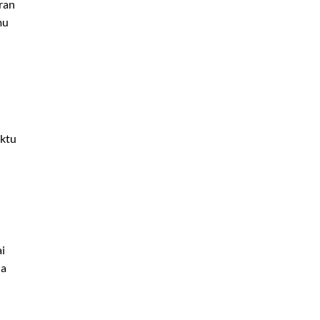
ran
mu
aktu
i
la