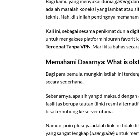
Bagi kamu yang menyukai dunia
gaming
dan 
adalah masalah koneksi yang lambat atau sit
teknis. Nah, di sinilah pentingnya memahami
Kali ini, sebagai sesama penikmat dunia dig
untuk mengakses platform hiburan favorit 
Tercepat Tanpa VPN
. Mari kita bahas seca
Memahami Dasarnya: What is olx
Bagi para pemula, mungkin istilah ini ter
secara sederhana.
Sebenarnya, apa sih yang dimaksud dengan
fasilitas berupa tautan (link) resmi altern
bisa terhubung ke server utama.
Namun, poin plusnya adalah link ini tidak di
yang sangat lengkap (
user guide
) untuk mem