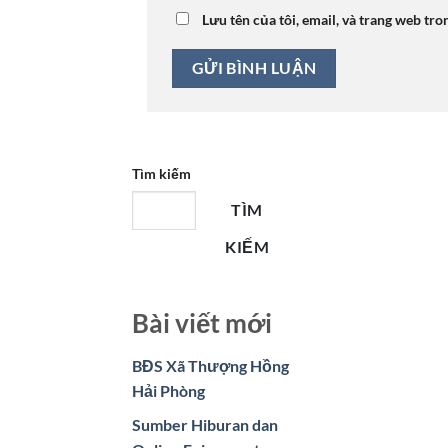
Lưu tên của tôi, email, và trang web tro
Tìm kiếm
TÌM
KIẾM
Bài viết mới
BĐS Xã Thượng Hồng
Hải Phòng
Sumber Hiburan dan