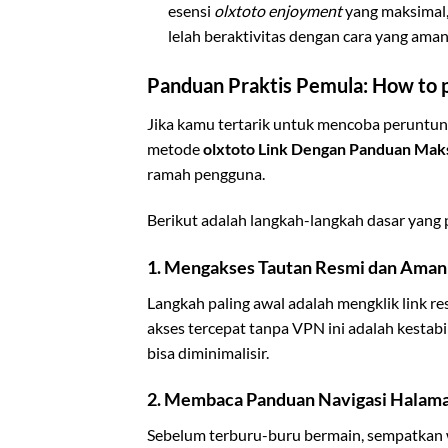
esensi
olxtoto enjoyment
yang maksimal,
lelah beraktivitas dengan cara yang aman
Panduan Praktis Pemula: How to 
Jika kamu tertarik untuk mencoba peruntung
metode
olxtoto Link Dengan Panduan Mak
ramah pengguna.
Berikut adalah langkah-langkah dasar yang 
1. Mengakses Tautan Resmi dan Aman
Langkah paling awal adalah mengklik link r
akses tercepat tanpa VPN ini adalah kestabi
bisa diminimalisir.
2. Membaca Panduan Navigasi Halam
Sebelum terburu-buru bermain, sempatkan 