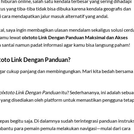
hiburan online, salah satu kendala terbesar yang sering dihadapi
us yang tiba-tiba tidak bisa dibuka karena kendala geografis dan
 cara mendapatkan jalur masuk alternatif yang andal.
ital, saya ingin membagikan ulasan mendalam sekaligus solusi cerd
kamu lewat
olxtoto Link Dengan Panduan Maksimal dan Akses
ra santai namun padat informasi agar kamu bisa langsung paham!
toto Link Dengan Panduan?
dengar cukup panjang dan membingungkan. Mari kita bedah bersama
olxtoto Link Dengan Panduan
itu? Sederhananya, ini adalah sebu
atif yang disediakan oleh platform untuk memastikan pengguna teta
lepas begitu saja. Di dalamnya sudah terintegrasi panduan instruk
bantu para pemain pemula melakukan navigasi—mulai dari cara