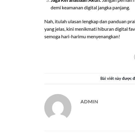
demi keamanan digital jangka panjang.
Nah, itulah ulasan lengkap dan panduan pr
yang jelas, kini menikmati hiburan digital 
semoga hari-harimu menyenangkan!
Bài viết này được 
ADMIN