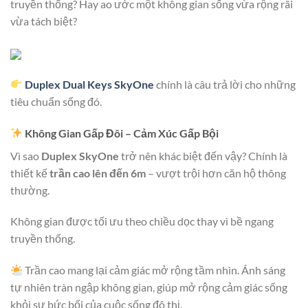
truyền thống? Hay ao ước một không gian sống vừa rộng rãi
vừa tách biệt?
Duplex Dual Keys SkyOne
chính là câu trả lời cho những
tiêu chuẩn sống đó.
Không Gian Gấp Đôi – Cảm Xúc Gấp Bội
Vì sao
Duplex SkyOne
trở nên khác biệt đến vậy? Chính là
thiết kế
trần cao lên đến 6m
– vượt trội hơn căn hộ thông
thường.
Không gian được tối ưu theo chiều dọc thay vì bề ngang
truyền thống.
Trần cao mang lại cảm giác mở rộng tầm nhìn. Ánh sáng
tự nhiên tràn ngập không gian, giúp mở rộng cảm giác sống
khỏi sự bức bối của cuộc sống đô thị.