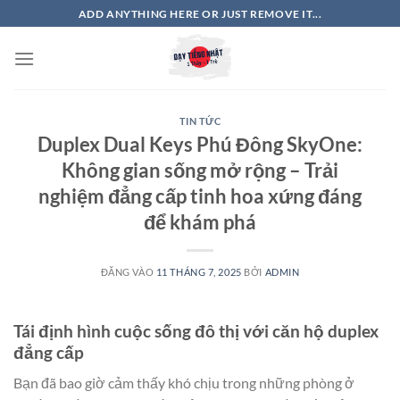
Bỏ
ADD ANYTHING HERE OR JUST REMOVE IT...
qua
nội
dung
TIN TỨC
Duplex Dual Keys Phú Đông SkyOne:
Không gian sống mở rộng – Trải
nghiệm đẳng cấp tinh hoa xứng đáng
để khám phá
ĐĂNG VÀO
11 THÁNG 7, 2025
BỞI
ADMIN
Tái định hình cuộc sống đô thị với căn hộ duplex
đẳng cấp
Bạn đã bao giờ cảm thấy khó chịu trong những phòng ở