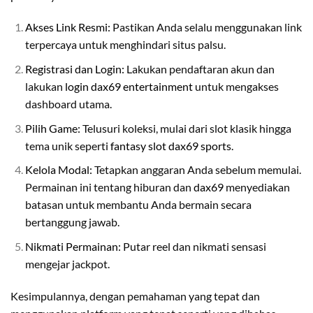
Akses Link Resmi:
Pastikan Anda selalu menggunakan link
terpercaya untuk menghindari situs palsu.
Registrasi dan Login:
Lakukan pendaftaran akun dan
lakukan
login dax69 entertainment
untuk mengakses
dashboard utama.
Pilih Game:
Telusuri koleksi, mulai dari slot klasik hingga
tema unik seperti
fantasy slot dax69 sports
.
Kelola Modal:
Tetapkan anggaran Anda sebelum memulai.
Permainan ini tentang hiburan dan
dax69
menyediakan
batasan untuk membantu Anda bermain secara
bertanggung jawab.
Nikmati Permainan:
Putar reel dan nikmati sensasi
mengejar jackpot.
Kesimpulannya, dengan pemahaman yang tepat dan