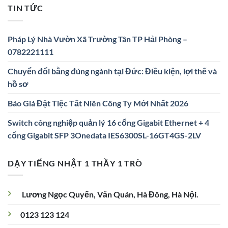
TIN TỨC
Pháp Lý Nhà Vườn Xã Trường Tân TP Hải Phòng –
0782221111
Chuyển đổi bằng đúng ngành tại Đức: Điều kiện, lợi thế và
hồ sơ
Báo Giá Đặt Tiệc Tất Niên Công Ty Mới Nhất 2026
Switch công nghiệp quản lý 16 cổng Gigabit Ethernet + 4
cổng Gigabit SFP 3Onedata IES6300SL-16GT4GS-2LV
DẠY TIẾNG NHẬT 1 THẦY 1 TRÒ
Lương Ngọc Quyến, Văn Quán, Hà Đông, Hà Nội.
0123 123 124