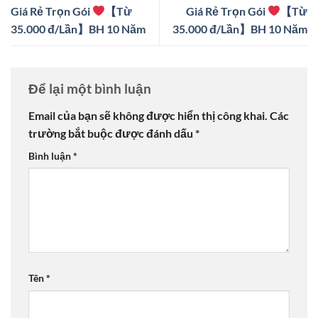
Giá Rẻ Trọn Gói
【Từ
Giá Rẻ Trọn Gói
【Từ
35.000 đ/Lần】BH 10 Năm
35.000 đ/Lần】BH 10 Năm
Để lại một bình luận
Email của bạn sẽ không được hiển thị công khai.
Các
trường bắt buộc được đánh dấu
*
Bình luận
*
Tên
*