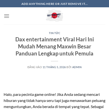
Bỏ
ADD ANYTHING HERE OR JUST REMOVE IT...
qua
nội
dung
TIN TỨC
Dax entertainment Viral Hari Ini
Mudah Menang Maxwin Besar
Panduan Lengkap untuk Pemula
ĐĂNG VÀO
11 THÁNG 5, 2026
BỞI
ADMIN
Halo, para pecinta game online! Jika Anda sedang mencari
hiburan yang tidak hanya seru tapi juga menawarkan peluang
menguntungkan, Anda berada di tempat yang tepat. Sebagai