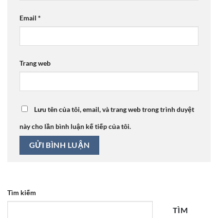
Email
*
Trang web
Lưu tên của tôi, email, và trang web trong trình duyệt
này cho lần bình luận kế tiếp của tôi.
Tìm kiếm
TÌM