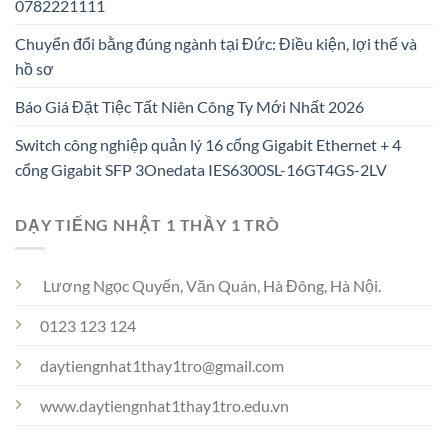
0782221111
Chuyển đổi bằng đúng ngành tại Đức: Điều kiện, lợi thế và
hồ sơ
Báo Giá Đặt Tiệc Tất Niên Công Ty Mới Nhất 2026
Switch công nghiệp quản lý 16 cổng Gigabit Ethernet + 4
cổng Gigabit SFP 3Onedata IES6300SL-16GT4GS-2LV
DẠY TIẾNG NHẬT 1 THẦY 1 TRÒ
Lương Ngọc Quyến, Văn Quán, Hà Đông, Hà Nội.
0123 123 124
daytiengnhat1thay1tro@gmail.com
www.daytiengnhat1thay1tro.edu.vn