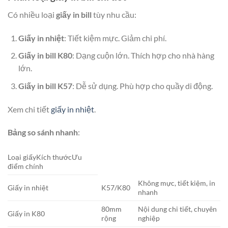
Có nhiều loại
giấy in bill
tùy nhu cầu:
Giấy in nhiệt
: Tiết kiệm mực. Giảm chi phí.
Giấy in bill K80
: Dạng cuộn lớn. Thích hợp cho nhà hàng
lớn.
Giấy in bill K57
: Dễ sử dụng. Phù hợp cho quầy di động.
Xem chi tiết
giấy in nhiệt
.
Bảng so sánh nhanh
:
Loại giấyKích thướcƯu
điểm chính
Không mực, tiết kiệm, in
Giấy in nhiệt
K57/K80
nhanh
80mm
Nội dung chi tiết, chuyên
Giấy in K80
rộng
nghiệp