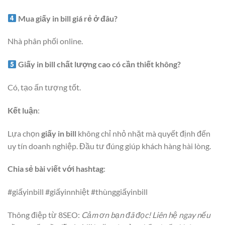
Mua giấy in bill giá rẻ ở đâu?
Nhà phân phối online.
Giấy in bill chất lượng cao có cần thiết không?
Có, tạo ấn tượng tốt.
Kết luận
:
Lựa chọn
giấy in bill
không chỉ nhỏ nhặt mà quyết định đến
uy tín doanh nghiệp. Đầu tư đúng giúp khách hàng hài lòng.
Chia sẻ bài viết với hashtag
:
#giấyinbill #giấyinnhiệt #thùnggiấyinbill
Thông điệp từ 8SEO:
Cảm ơn bạn đã đọc! Liên hệ ngay nếu