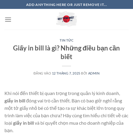
Bỏ
ADD ANYTHING HERE OR JUST REMOVE IT...
qua
nội
dung
TIN TỨC
Giấy in bill là gì? Những điều bạn cần
biết
ĐĂNG VÀO
12 THÁNG 7, 2025
BỞI
ADMIN
Khi nói đến thiết bị quan trọng trong quản lý kinh doanh,
giấy in bill
đóng vai trò cần thiết. Bạn có bao giờ nghĩ rằng
một tờ giấy nhỏ bé có thể tạo ra sự khác biệt lớn trong quy
trình làm việc của bạn chưa? Hãy cùng tìm hiểu chi tiết về các
loại
giấy in bill
và bí quyết chọn mua cho doanh nghiệp của
bạn.