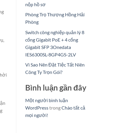
nộp hồ sơ
ng
Phòng Trọ Thượng Hồng Hải
Phòng
Switch công nghiệp quản lý 8
cổng Gigabit PoE + 4 cổng
vụ,
Gigabit SFP 3Onedata
IES6300SL-8GP4GS-2LV
Vì Sao Nên Đặt Tiệc Tất Niên
Công Ty Trọn Gói?
thời
Bình luận gần đây
Một người bình luận
uận
WordPress
trong
Chào tất cả
ng
mọi người!