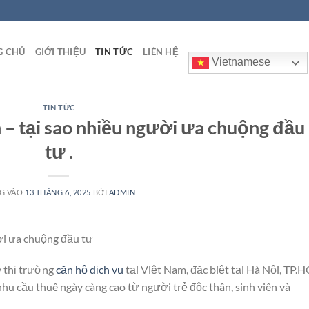
G CHỦ
GIỚI THIỆU
TIN TỨC
LIÊN HỆ
Vietnamese
TIN TỨC
 – tại sao nhiều người ưa chuộng đầu
tư .
G VÀO
13 THÁNG 6, 2025
BỞI
ADMIN
ời ưa chuộng đầu tư
y thị trường
căn hộ dịch vụ
tại Việt Nam, đặc biệt tại Hà Nội, TP.
u cầu thuê ngày càng cao từ người trẻ độc thân, sinh viên và