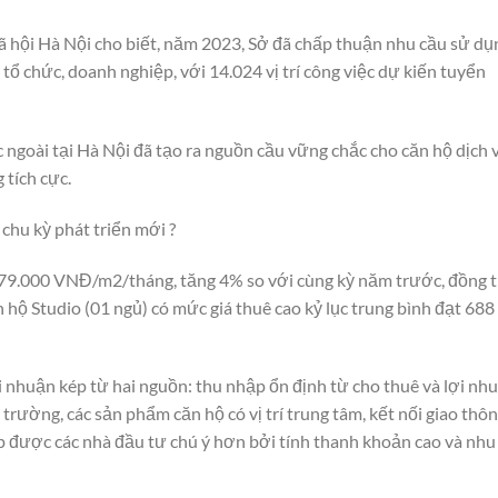
ã hội Hà Nội cho biết, năm 2023, Sở đã chấp thuận nhu cầu sử dụ
ổ chức, doanh nghiệp, với 14.024 vị trí công việc dự kiến tuyển
 ngoài tại Hà Nội đã tạo ra nguồn cầu vững chắc cho căn hộ dịch 
 tích cực.
chu kỳ phát triển mới ?
 579.000 VNĐ/m2/tháng, tăng 4% so với cùng kỳ năm trước, đồng 
n hộ Studio (01 ngủ) có mức giá thuê cao kỷ lục trung bình đạt 688
i nhuận kép từ hai nguồn: thu nhập ổn định từ cho thuê và lợi nh
ị trường, các sản phẩm căn hộ có vị trí trung tâm, kết nối giao thô
p được các nhà đầu tư chú ý hơn bởi tính thanh khoản cao và nhu