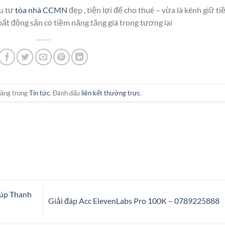
ầu tư
tòa nhà CCMN
đẹp , tiện lợi để cho thuê – vừa là kênh giữ ti
 bất động sản có tiềm năng tăng giá trong tương lai
đăng trong
Tin tức
. Đánh dấu
liên kết thường trực
.
iúp Thanh
Giải đáp Acc ElevenLabs Pro 100K – 0789225888