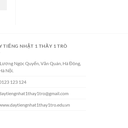
Y TIẾNG NHẬT 1 THẦY 1 TRÒ
Lương Ngọc Quyến, Văn Quán, Hà Đông,
Hà Nội.
0123 123 124
daytiengnhat1thay1tro@gmail.com
www.daytiengnhat1thay1tro.edu.vn