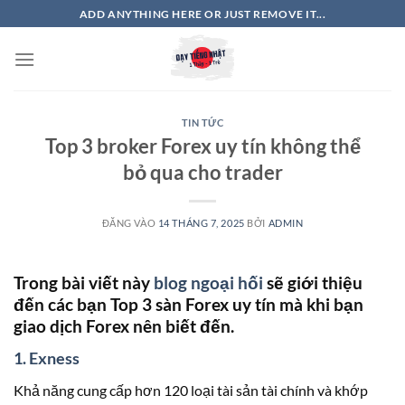
Bỏ
ADD ANYTHING HERE OR JUST REMOVE IT...
qua
nội
dung
TIN TỨC
Top 3 broker Forex uy tín không thể
bỏ qua cho trader
ĐĂNG VÀO
14 THÁNG 7, 2025
BỞI
ADMIN
Trong bài viết này
blog ngoại hối
sẽ giới thiệu
đến các bạn Top 3 sàn Forex uy tín mà khi bạn
giao dịch Forex nên biết đến.
1. Exness
Khả năng cung cấp hơn 120 loại tài sản tài chính và khớp