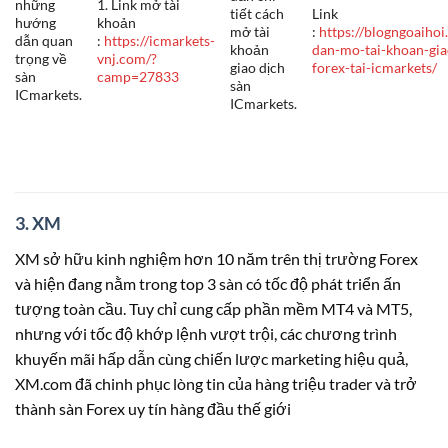
những
1. Link mở tài
tiết cách
Link
hướng
khoản
mở tài
:
https://blogngoaihoi
dẫn quan
:
https://icmarkets-
khoản
dan-mo-tai-khoan-gia
trọng về
vnj.com/?
giao dịch
forex-tai-icmarkets/
sàn
camp=27833
sàn
ICmarkets.
ICmarkets.
3. XM
XM sở hữu kinh nghiệm hơn 10 năm trên thị trường Forex
và hiện đang nằm trong top 3 sàn có tốc độ phát triển ấn
tượng toàn cầu. Tuy chỉ cung cấp phần mềm MT4 và MT5,
nhưng với tốc độ khớp lệnh vượt trội, các chương trình
khuyến mãi hấp dẫn cùng chiến lược marketing hiệu quả,
XM.com đã chinh phục lòng tin của hàng triệu trader và trở
thành sàn Forex uy tín hàng đầu thế giới