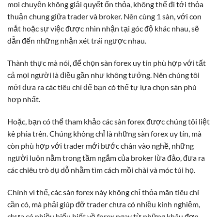
mọi chuyện không giải quyết ổn thỏa, không thể đi tới thỏa
thuận chung giữa trader và broker. Nên cùng 1 sàn, với con
mắt hoặc sự việc được nhìn nhận tại góc độ khác nhau, sẽ
dẫn đến những nhận xét trái ngược nhau.
Thành thực mà nói, để chọn sàn forex uy tín phù hợp với tất
cả mọi người là điều gần như không tưởng. Nên chúng tôi
mới đưa ra các tiêu chí để bạn có thể tự lựa chọn sàn phù
hợp nhất.
Hoặc, bạn có thể tham khảo các sàn forex được chúng tôi liệt
kê phía trên. Chúng không chỉ là những sàn forex uy tín, mà
còn phù hợp với trader mới bước chân vào nghề, những
người luôn nằm trong tầm ngắm của broker lừa đảo, đưa ra
các chiêu trò dụ dỗ nhằm tìm cách mồi chài và móc túi họ.
Chính vì thế, các sàn forex này không chỉ thỏa mãn tiêu chí
cần có, mà phải giúp đỡ trader chưa có nhiều kinh nghiệm,
chưa có nhiều hiểu biết về forex ngay từ những khâu đơn