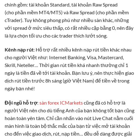
chính gồm: tài khoản Standard, tài khoản Raw Spread
(cho phần mềm MT4/MT5) và Raw Spread (cho phần mềm
cTrader). Tuy không phong phú như nhiều sàn khác, những
với spread ở mức siêu thấp, có rất nhiều cặp bằng 0, nên đây
là lựa chọn tối ưu cho các trader thích lướt sóng.
Kênh nạp rút
: Hỗ trợ rất nhiều kênh nạp rút tiền khác nhau
cho người Việt như: Internet Banking, Visa, Mastercard,
Skrill, Neteller… Thời gian rút tiền khá nhanh thường chỉ 1
ngày là tiền đã về tới tài khoản. Bạn lưu ý, nên thực hiện giao
dịch rút tiền trước 8h sáng (giờ Việt Nam) để tiền về trong
ngày bạn nhé!
Đội ngũ hỗ trợ
:
sàn forex ICMarkets
cũng đã có hỗ trợ là
người Việt nên cho dù tiếng Anh của bạn không tốt bạn cũng
hoàn toàn yên tâm. Chỉ cần nhấn vào nút Live Chat nằm cuối
màn hình là toàn bộ thắc mắc của bạn từ việc mở tài khoản
cho đến việc giao dịch, rút, nạp tiền… đều dễ dàng được giải