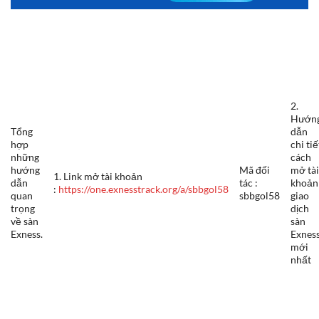
2.
Hướn
Tổng
dẫn
hợp
chi tiế
những
cách
hướng
Mã đối
mở tà
1. Link mở tài khoản
dẫn
tác :
khoản
:
https://one.exnesstrack.org/a/sbbgol58
quan
sbbgol58
giao
trọng
dịch
về sàn
sàn
Exness.
Exnes
mới
nhất