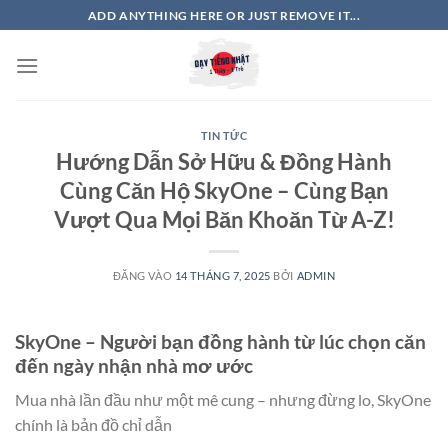
Bỏ
ADD ANYTHING HERE OR JUST REMOVE IT...
qua
nội
dung
TIN TỨC
Hướng Dẫn Sở Hữu & Đồng Hành
Cùng Căn Hộ SkyOne – Cùng Bạn
Vượt Qua Mọi Băn Khoăn Từ A-Z!
ĐĂNG VÀO
14 THÁNG 7, 2025
BỞI
ADMIN
SkyOne – Người bạn đồng hành từ lúc chọn căn
đến ngày nhận nhà mơ ước
Mua nhà lần đầu như một mê cung – nhưng đừng lo, SkyOne
chính là bản đồ chỉ dẫn