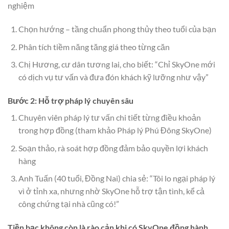
nghiệm
Chọn hướng – tầng chuẩn phong thủy theo tuổi của bạn
Phân tích tiềm năng tăng giá theo từng căn
Chị Hương, cư dân tương lai, cho biết: “Chỉ SkyOne mới
có dịch vụ tư vấn và đưa đón khách kỹ lưỡng như vậy”
Bước 2: Hỗ trợ pháp lý chuyên sâu
Chuyên viên pháp lý tư vấn chi tiết từng điều khoản
trong hợp đồng (tham khảo Pháp lý Phú Đông SkyOne)
Soạn thảo, rà soát hợp đồng đảm bảo quyền lợi khách
hàng
Anh Tuấn (40 tuổi, Đồng Nai) chia sẻ: “Tôi lo ngại pháp lý
vì ở tỉnh xa, nhưng nhờ SkyOne hỗ trợ tận tình, kể cả
công chứng tại nhà cũng có!”
Tiền bạc không còn là rào cản khi có SkyOne đồng hành