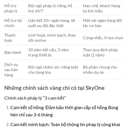
Hỗ trợ
Đội ngũ pháp lý riêng, hỗ
Hạn chế, khách hàng
pháp lý
trợ 24/7
tự tìm hiểu
Hỗ trợ tài
Liên kết 10+ ngân hàng, lãi
Một vài ngân hàng đối
chính
suất ưu đãi đặc biệt
tác cơ bản
Thanh
Linh hoạt, minh bạch, theo
Cứng nhắc, ít lựa chọn
toán
dõi online
10 năm kết cấu, 3 năm
Theo quy định pháp
Bảo hành
trang thiết bị
luật (2 năm)
Dịch vụ
Đội ngũ chăm sóc riêng biệt
Bộ phận chung cho
sau bán
cho từng tòa
nhiều dự án
hàng
Những chính sách vàng chỉ có tại SkyOne
Chính sách pháp lý “3 cam kết”
Cam kết sổ hồng: Đảm bảo thời gian cấp sổ hồng đúng
hẹn chỉ sau 3-6 tháng
Cam kết minh bạch: Toàn bộ thông tin pháp lý công khai