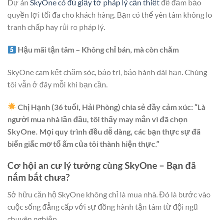
Dự án
SkyOne có đủ giấy tờ pháp lý cần thiết
để đảm bảo
quyền lợi tối đa cho khách hàng. Bạn có thể yên tâm không lo
tranh chấp hay rủi ro pháp lý.
Hậu mãi tận tâm – Không chỉ bán, mà còn chăm
SkyOne cam kết chăm sóc, bảo trì, bảo hành dài hạn. Chúng
tôi vẫn ở đây mỗi khi bạn cần.
Chị Hạnh (36 tuổi, Hải Phòng) chia sẻ đầy cảm xúc: “Là
người mua nhà lần đầu, tôi thấy may mắn vì đã chọn
SkyOne. Mọi quy trình đều dễ dàng, các bạn thực sự đã
biến giấc mơ tổ ấm của tôi thành hiện thực.”
Cơ hội an cư lý tưởng cùng SkyOne – Bạn đã
nắm bắt chưa?
Sở hữu căn hộ SkyOne không chỉ là mua nhà. Đó là bước vào
cuộc sống đẳng cấp với sự đồng hành tận tâm từ đội ngũ
chuyên nghiệp.