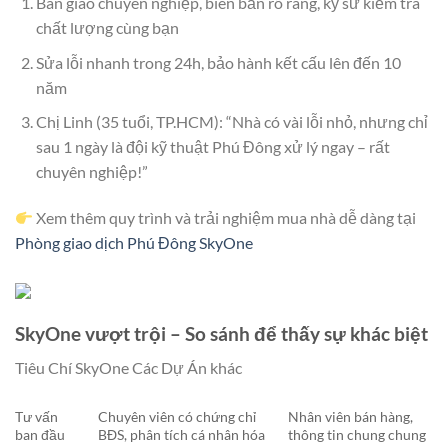
Bàn giao chuyên nghiệp, biên bản rõ ràng, kỹ sư kiểm tra
chất lượng cùng bạn
Sửa lỗi nhanh trong 24h, bảo hành kết cấu lên đến 10
năm
Chị Linh (35 tuổi, TP.HCM): “Nhà có vài lỗi nhỏ, nhưng chỉ
sau 1 ngày là đội kỹ thuật Phú Đông xử lý ngay – rất
chuyên nghiệp!”
Xem thêm quy trình và trải nghiệm mua nhà dễ dàng tại
Phòng giao dịch Phú Đông SkyOne
SkyOne vượt trội – So sánh để thấy sự khác biệt
Tiêu Chí SkyOne Các Dự Án khác
Tư vấn
Chuyên viên có chứng chỉ
Nhân viên bán hàng,
ban đầu
BĐS, phân tích cá nhân hóa
thông tin chung chung