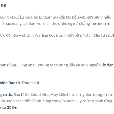
 Độ
bóng kẹo, cầu lông. hoặc tham gia cốp lạc bộ sách, nơi bạn nhiều
hễ nào mang lại niềm vui đích thực nhưng mà chẳng lắm
mun ro
.
mưu đồ họa – những kỹ năng hot trong thời bừa 4.0. hỉ đầu tư ra b
rợ bạn đảng. Cùng nhau, chúng ta có dạng đẩy lùi nạn nghiền
đỏ đen
Đánh Bạc
tới Phục Hồi
ng
cá độ
. Sau tã lót khuất việc, Huy kiên tâm cai nghiện đồng sự t
n nhà buôn vách tiến đánh. củng chuyện mực Huy chứng minh rằng,
é xa
đỏ đen
.