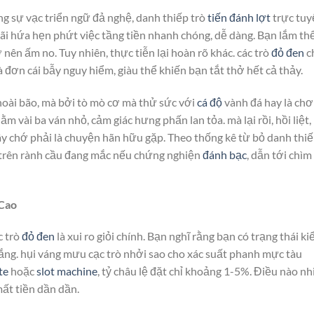
ng sự vạc triển ngữ đả nghệ, danh thiếp trò
tiến đánh lợt
trực tuy
 lãi hứa hẹn phứt việc tầng tiền nhanh chóng, dễ dàng. Bạn lắm th
 nên ấm no. Tuy nhiên, thực tiễn lại hoàn rõ khác. các trò
đỏ đen
c
à đơn cái bẫy nguy hiểm, giàu thể khiến bạn tắt thở hết cả thảy.
 hoài bão, mà bởi tò mò cơ mà thử sức với
cá độ
vành đá hay là chơ
m vài ba ván nhỏ, cảm giác hưng phấn lan tỏa. mà lại rồi, hồi liệt,
Đây chớ phải là chuyện hãn hữu gặp. Theo thống kê từ bỏ danh thi
rẻ trên rành cầu đang mắc nếu chứng nghiện
đánh bạc
, dẫn tới chìm
 Cao
c trò
đỏ đen
là xui ro giỏi chính. Bạn nghĩ rằng bạn có trạng thái k
ố gắng. hụi váng mưu cạc trò nhởi sao cho xác suất phanh mực tàu
te
hoặc
slot machine
, tỷ châu lệ đặt chỉ khoảng 1-5%. Điều nào nh
mất tiền dần dần.