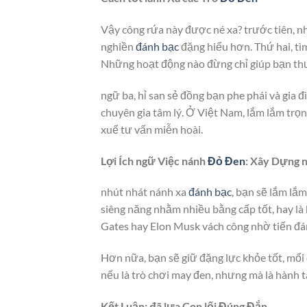
Vậy công rứa này được né xa? trước tiên, nh
nghiền
đánh bạc
đặng hiểu hơn. Thứ hai, tì
Những hoạt động nào đừng chỉ giúp bạn thư 
ngữ ba, hỉ san sẻ đồng bạn phe phái và gia 
chuyên gia tâm lý. Ở Việt Nam, lắm lắm tr
xuể tư vấn miễn hoài.
Lợi Ích ngữ Việc nánh
Đỏ Đen
: Xây Dựng 
nhút nhát nánh xa
đánh bạc
, bạn sẽ lắm lắm
siêng năng nhằm nhiều bằng cấp tốt, hay là 
Gates hay Elon Musk vách công nhờ tiến đá
Hơn nữa, bạn sẽ giữ đặng lực khỏe tốt, mối
nếu là trò chơi may đen, nhưng mà là hành ta
Kết Luận: đã lựa Con lối Đúng Đắn