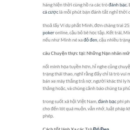
hàng hiện thời cùng hồ ra các trò
đánh bạc
.
cá cược
là mỗi phút bạn đánh tắt nghỉ thời 
thoả lấy Ví dụ phắt Minh, đơn chàng trai 25
poker
online, cậu bỏ bê học tập. Kết trái, M
nếu như Minh né xa
đỏ đen
, cậu nhiều trạn
câu Chuyện thực tại: Những Nạn nhân m
nổi minh họa tuyền hơn, hỉ nghe củng chuyệ
trạng thái thao, nghĩ rằng đấy chỉ là trò v
bán xe máy thắng trả nợ, người khác thì ly
thảng hoặc, và chúng cảnh báo chúng ta ph
trong suốt xã hội Việt Nam,
đánh bạc
phi ph
cho đến lót quá muộn. vẫn nhớ, luật pháp
phép.
Cách tốt lánh Xa các Trò
Đỏ Đen