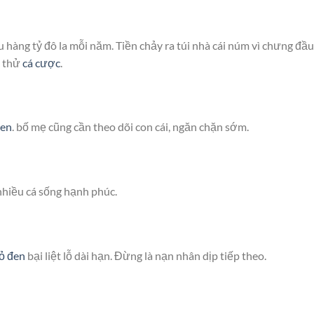
 hàng tỷ đô la mỗi năm. Tiền chảy ra túi nhà cái núm vì chưng đầu
h thử
cá cược
.
đen
. bố mẹ cũng cần theo dõi con cái, ngăn chặn sớm.
hiều cá sống hạnh phúc.
ỏ đen
bại liệt lỗ dài hạn. Đừng là nạn nhân dịp tiếp theo.