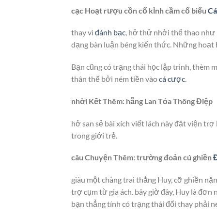
cạc Hoạt rượu cồn cố kỉnh cầm cố biếu
Cá
thay vì
đánh bạc
, hở thử nhởi thể thao như 
dạng bàn luận béng kiến thức. Những hoạt 
Bạn cũng có trạng thái học lập trình, thèm 
thân thế bởi ném tiền vào
cá cược
.
nhời Kết Thêm: hẵng Lan Tỏa Thông Điệp
hở san sẻ bài xích viết lách này đặt viện t
trong giới trẻ.
câu Chuyện Thêm: trường đoản cú ghiền
giàu một chàng trai thằng Huy, cỡ ghiền nặ
trợ cụm từ gia ách. bây giờ đây, Huy là đơ
bạn thẳng tính có trạng thái đổi thay phải n