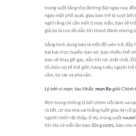
trong suốt tầng lớp đương đại ngày nay, đồ
ngày một phổ quát. giàu bạn trẻ bị suýt bởi
nghĩ rằng chỉ cần một tí may mắn, bạn sẽ trở
giả dụ là con lối dẫn tới thành đánh nhưng l
hẵng hình dung bạn là một đổ viên trẻ, đầy
bài bác trực tuyến. ban sơ, bạn nhiều thể nhằ
bạn sẽ thay gỡ gạc, dẫn tới nợ chất chất. 
tổ chức nó tế thế giới, hàng triệu người t
cảm, tự sát và phá sản.
Lý bởi vì mực tàu Nhất:
mun Ro
giỏi Chính
đơn trong những lý bởi chính nổi lánh xa cạ
rà tốt, cơ mà nhà cái thẳng tuột giàu lợi c
người nhởi rất thấp. tỉ dụ, trong suốt
roulet
tức thị cứ mỗi lần bạn đặng
cược
, bạn còn 