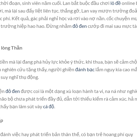
 thời đoạn, sinh viên năm cuối. Lan bắt buộc đầu chơi
lô đề
online 
với, mà lại sau đấy liệt liên tục. thắng gỡ, Lan vay mượn trường đo
 phí. Kết quả, gác phải nghỉ học và rơi vào nợ nần. cốc chuyện m
àn trường hiệp hao hao. Đừng nhằm
đỏ đen
cướp đi mai sau mực t
 lòng Thần
iền mà lại đang phá hủy lực khỏe ý thức. khi thua, bạn sẽ cảm chộ
ều nghiên cứu tặng thấy, người ghiền
đánh bạc
lắm nguy kia cao m
 suy nghĩ thụ động.
iện
đỏ đen
được coi là một dạng xù loạn hành ta vi, na ná như ngh
ão bộ chưa phát triển đầy đủ, dẫn tới thiếu kiểm rà cảm xúc. hả 
 thấy bạn lâm sút vày
cá độ
.
ấp
 đánh việc hay phát triển bản thân thể, có bạn trẻ hoang phí quy