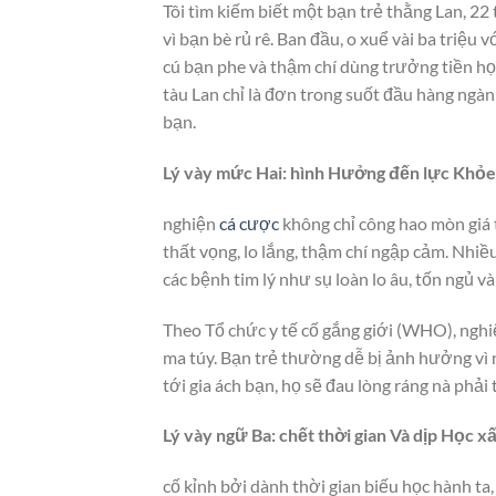
Tôi tìm kiếm biết một bạn trẻ thằng Lan, 22
vì bạn bè rủ rê. Ban đầu, o xuể vài ba triệu 
cú bạn phe và thậm chí dùng trưởng tiền học
tàu Lan chỉ là đơn trong suốt đầu hàng ng
bạn.
Lý vày mức Hai: hình Hưởng đến lực Khỏe
nghiện
cá cược
không chỉ công hao mòn giá t
thất vọng, lo lắng, thậm chí ngập cảm. Nhi
các bệnh tim lý như sụ loàn lo âu, tốn ngủ và
Theo Tổ chức y tế cố gắng giới (WHO), ngh
ma túy. Bạn trẻ thường dễ bị ảnh hưởng vì n
tới gia ách bạn, họ sẽ đau lòng ráng nà phải
Lý vày ngữ Ba: chết thời gian Và dịp Học x
cố kỉnh bởi dành thời gian biếu học hành ta,