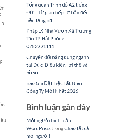
Tổng quan Trình độ A2 tiếng
ến
Đức: Từ giao tiếp cơ bản đến
ể
nền tảng B1
hả
Pháp Lý Nhà Vườn Xã Trường
Tân TP Hải Phòng –
i
0782221111
Chuyển đổi bằng đúng ngành
ếp
tại Đức: Điều kiện, lợi thế và
hồ sơ
Báo Giá Đặt Tiệc Tất Niên
Công Ty Mới Nhất 2026
iểm
Bình luận gần đây
iều
Một người bình luận
WordPress
trong
Chào tất cả
mọi người!