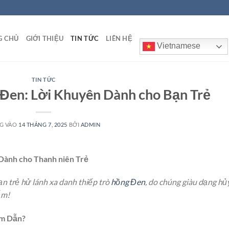
G CHỦ
GIỚI THIỆU
TIN TỨC
LIÊN HỆ
Vietnamese
TIN TỨC
 Đen: Lời Khuyên Dành cho Bạn Trẻ
G VÀO
14 THÁNG 7, 2025
BỞI
ADMIN
 Dành cho Thanh niên Trẻ
ạn trẻ hử lánh xa danh thiếp trò
hồng Đen
, do chúng giàu dạng hủ
ẫm!
âm Dẫn?