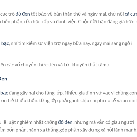
 cạc trò
đỏ đen
tốt bảo vệ bản thân thể và ngày mai. chớ nổi
cá cư
 bổn phận, rứa học xấp và đánh việc. Cuộc đời bạn đáng giá hơn 
 bạc
, nhỉ tìm kiếm sự viện trợ ngay bữa nay. ngày mai sáng ngời
trên cạc vố chuyện thực tiễn và Lời khuyên thật tâm.)
Đen
 bạc
đang gây hại cho tầng lớp. Nhiều gia đình vỡ vạc vì chồng con
con trẻ thiếu thốn. từng lớp phải gánh chịu chi phí nó tế và an nin
 lề luật nghiêm nhặt chống
đỏ đen
, nhưng mà vẫn có giàu người
lắm bổn phận, nánh xa thắng góp phần xây dựng xã hội lành mạnh