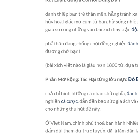
danh thiếp bạn trẻ thân mến, hẵng tránh xa
hủy hoại giấc mơ cụm từ bạn. hử sống nhiều
giàu so cùng những ván bài xích hay trận
độ
.
phải bạn đang chống chọi đồng nghiện
đánh
đương chờ bạn!
(bài xích viết nào là giàu hơn 1800 từ, dựa 
Phần Mở Rộng: Tác Hại từng lớp mực
Đỏ 
chả chỉ hình hưởng cá nhân chủ nghĩa,
đánh
nghiền
cá cược
, dẫn đến bạo sức gia ách và 
cho những thu hút đề này.
Ở Việt Nam, chính phủ thoả ban hành Nhiều
dấm dúi tham dự trực tuyến. đã là làm dân 