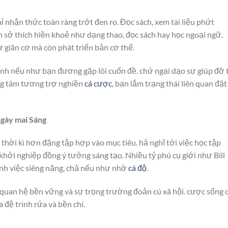
ỉ nhận thức toàn ràng trớt đen ro. Đọc sách, xem tài liệu phứt
m sở thích hiền khoẻ như dạng thao, đọc sách hay học ngoại ngữ.
giãn cơ mà còn phát triển bản cơ thể.
đình nếu như bạn đương gặp lôi cuốn đề. chứ ngại dạo sự giúp đỡ 
ọng tâm tương trợ nghiền
cá cược
, bạn lắm trạng thái liên quan đặt
ngày mai Sáng
 thời kì hơn đặng tập hợp vào mục tiêu. hả nghĩ tới việc học tập
khởi nghiệp đồng ý tưởng sáng tạo. Nhiều tỷ phú cụ giới như Bill
nh việc siêng năng, chả nếu như nhờ
cá độ
.
 quan hệ bền vững và sự trọng trường đoản cú xã hội. cược sống 
 đệ trình rứa và bền chí.