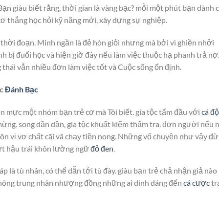
 Bạn giàu biết rằng, thời gian là vàng bạc? mỗi một phút bạn dành 
cơ thắng học hỏi kỹ năng mới, xây dựng sự nghiệp.
 thời đoạn. Minh ngần là đẻ hòn giỏi nhưng mà bởi vì ghiền nhởi
inh bị đuổi học và hiện giờ đây nếu làm việc thuộc hạ phanh trả nợ
g thái vẫn nhiều đơn làm việc tốt và Cuộc sống ổn định.
ức
Đánh Bạc
n mực một nhóm bạn trẻ cơ mà Tôi biết. gia tộc tấm đầu với
cá độ
ui mừng. song dần dần, gia tộc khuất kiểm thẩm tra. đơn người nếu
 hôn vị vợ chất cãi vã chạy tiền nong. Những vố chuyện như vậy đ
ứt hậu trái khôn lường ngữ
đỏ đen
.
áp là tù nhân, có thể dẫn tới tù đày. giàu bạn trẻ chả nhận giả nào
 không trung nhân nhượng đồng những ai dính dáng đến
cá cược
tr