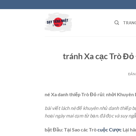
Bỏ
qua
nội
TRAN
dung
tránh Xa cạc Trò Đỏ
ĐĂN
né Xa danh thiếp Trò Đỏ rủi: nhời Khuyên
bài viết lách nè để khuyên nhủ danh thiếp b
hoại ngày mai cụm từ bạn. đã đọc và suy ng
bật Đầu: Tại Sao các Trò
cuộc Cược
Lại h