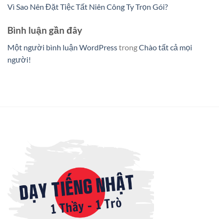
Vì Sao Nên Đặt Tiệc Tất Niên Công Ty Trọn Gói?
Bình luận gần đây
Một người bình luận WordPress
trong
Chào tất cả mọi
người!