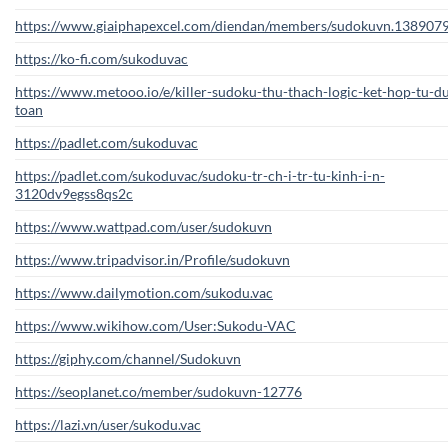
https://www.giaiphapexcel.com/diendan/members/sudokuvn.138907
https://ko-fi.com/sukoduvac
https://www.metooo.io/e/killer-sudoku-thu-thach-logic-ket-hop-tu-du
toan
https://padlet.com/sukoduvac
https://padlet.com/sukoduvac/sudoku-tr-ch-i-tr-tu-kinh-i-n-
3120dv9egss8qs2c
https://www.wattpad.com/user/sudokuvn
https://www.tripadvisor.in/Profile/sudokuvn
https://www.dailymotion.com/sukodu.vac
https://www.wikihow.com/User:Sukodu-VAC
https://giphy.com/channel/Sudokuvn
https://seoplanet.co/member/sudokuvn-12776
https://lazi.vn/user/sukodu.vac