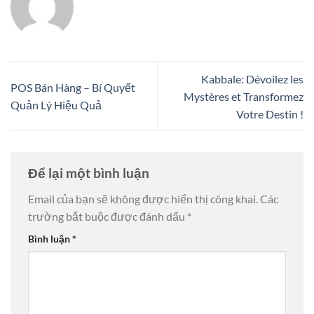
Kabbale: Dévoilez les
POS Bán Hàng – Bí Quyết
Mystères et Transformez
Quản Lý Hiệu Quả
Votre Destin !
Để lại một bình luận
Email của bạn sẽ không được hiển thị công khai.
Các
trường bắt buộc được đánh dấu
*
Bình luận
*