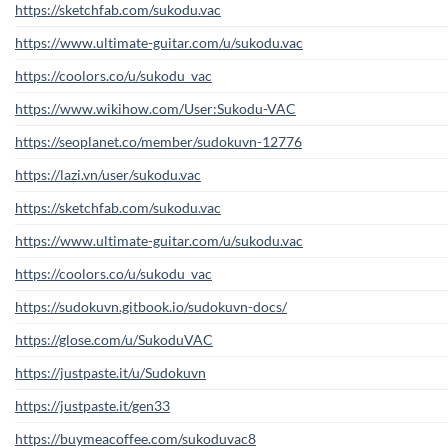
https://sketchfab.com/sukodu.vac
https://www.ultimate-guitar.com/u/sukodu.vac
https://coolors.co/u/sukodu_vac
https://www.wikihow.com/User:Sukodu-VAC
https://seoplanet.co/member/sudokuvn-12776
https://lazi.vn/user/sukodu.vac
https://sketchfab.com/sukodu.vac
https://www.ultimate-guitar.com/u/sukodu.vac
https://coolors.co/u/sukodu_vac
https://sudokuvn.gitbook.io/sudokuvn-docs/
https://glose.com/u/SukoduVAC
https://justpaste.it/u/Sudokuvn
https://justpaste.it/gen33
https://buymeacoffee.com/sukoduvac8