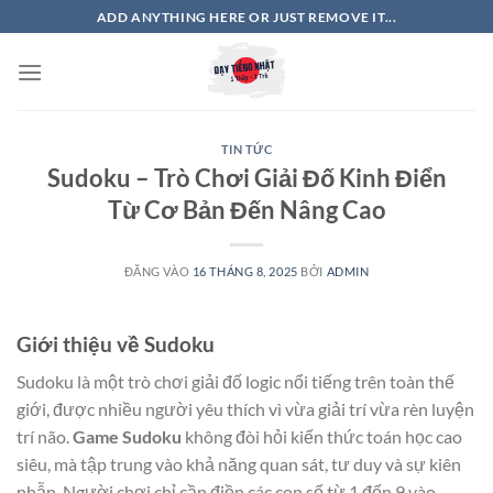
Bỏ
ADD ANYTHING HERE OR JUST REMOVE IT...
qua
nội
dung
TIN TỨC
Sudoku – Trò Chơi Giải Đố Kinh Điển
Từ Cơ Bản Đến Nâng Cao
ĐĂNG VÀO
16 THÁNG 8, 2025
BỞI
ADMIN
Giới thiệu về Sudoku
Sudoku là một trò chơi giải đố logic nổi tiếng trên toàn thế
giới, được nhiều người yêu thích vì vừa giải trí vừa rèn luyện
trí não.
Game Sudoku
không đòi hỏi kiến thức toán học cao
siêu, mà tập trung vào khả năng quan sát, tư duy và sự kiên
nhẫn. Người chơi chỉ cần điền các con số từ 1 đến 9 vào