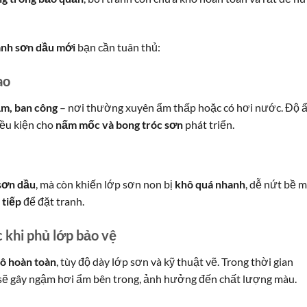
anh sơn dầu mới
bạn cần tuân thủ:
ao
ắm, ban công
– nơi thường xuyên ẩm thấp hoặc có hơi nước. Độ 
điều kiện cho
nấm mốc và bong tróc sơn
phát triển.
sơn dầu
, mà còn khiến lớp sơn non bị
khô quá nhanh
, dễ nứt bề m
 tiếp
để đặt tranh.
 khi phủ lớp bảo vệ
ô hoàn toàn
, tùy độ dày lớp sơn và kỹ thuật vẽ. Trong thời gian
 sẽ gây ngậm hơi ẩm bên trong, ảnh hưởng đến chất lượng màu.