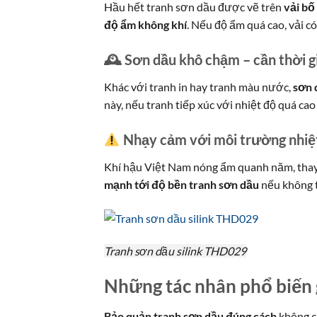
Hầu hết tranh sơn dầu được vẽ trên
vải bố
độ ẩm không khí
. Nếu độ ẩm quá cao, vải c
🕰 Sơn dầu khô chậm – cần thời g
Khác với tranh in hay tranh màu nước,
sơn 
này, nếu tranh tiếp xúc với nhiệt độ quá ca
Nhạy cảm với môi trường nhiệ
Khí hậu Việt Nam nóng ẩm quanh năm, thay
mạnh tới độ bền tranh sơn dầu
nếu không t
Tranh sơn dầu silink THD029
Những tác nhân phổ biến 
Bảo quản tranh sơn dầu đúng cách
không c