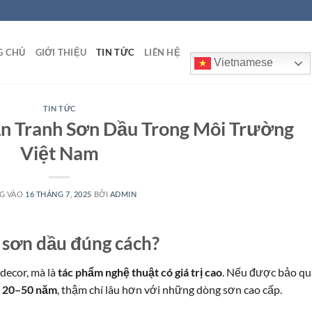
G CHỦ
GIỚI THIỆU
TIN TỨC
LIÊN HỆ
Vietnamese
TIN TỨC
 Tranh Sơn Dầu Trong Môi Trường
Việt Nam
G VÀO
16 THÁNG 7, 2025
BỞI
ADMIN
h sơn dầu đúng cách?
decor, mà là
tác phẩm nghệ thuật có giá trị cao
. Nếu được bảo q
ừ 20–50 năm
, thậm chí lâu hơn với những dòng sơn cao cấp.