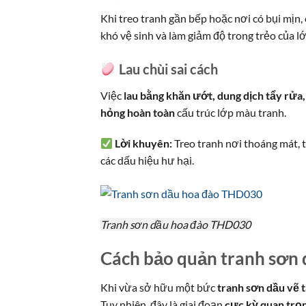
Khi treo tranh gần bếp hoặc nơi có bụi mịn,
khó vệ sinh và làm giảm độ trong trẻo của l
Lau chùi sai cách
Việc
lau bằng khăn ướt, dung dịch tẩy rửa
hỏng hoàn toàn
cấu trúc lớp màu tranh.
Lời khuyên:
Treo tranh nơi thoáng mát, 
các dấu hiệu hư hại.
Tranh sơn dầu hoa đào THD030
Cách bảo quản tranh sơn 
Khi vừa sở hữu một bức
tranh sơn dầu vẽ 
Tuy nhiên, đây là giai đoạn
cực kỳ quan trọ