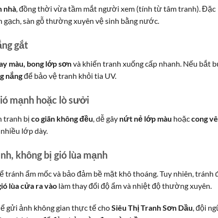
n nhà
, đồng thời vừa tầm mắt người xem (tính từ tâm tranh). Đặc
n gạch, sàn gỗ thường xuyên vệ sinh bằng nước.
ắng gắt
ay màu, bong lớp sơn
và khiến tranh xuống cấp nhanh. Nếu bắt b
ng nắng
để bảo vệ tranh khỏi tia UV.
gió mạnh hoặc lò sưởi
n tranh bị
co giãn không đều
, dễ gây
nứt nẻ lớp màu
hoặc
cong v
 nhiều lớp dày.
nh, không bị gió lùa mạnh
ể tránh ẩm mốc và bảo đảm bề mặt khô thoáng. Tuy nhiên, tránh 
gió lùa cửa ra vào
làm thay đổi độ ẩm và nhiệt độ thường xuyên.
hể gửi ảnh không gian thực tế cho
Siêu Thị Tranh Sơn Dầu
, đội ng