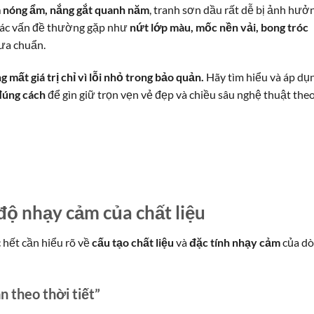
m nóng ẩm, nắng gắt quanh năm
, tranh sơn dầu rất dễ bị ảnh hưở
. Các vấn đề thường gặp như
nứt lớp màu, mốc nền vải, bong tróc
ưa chuẩn.
mất giá trị chỉ vì lỗi nhỏ trong bảo quản.
Hãy tìm hiểu và áp dụ
đúng cách
để gìn giữ trọn vẹn vẻ đẹp và chiều sâu nghệ thuật the
độ nhạy cảm của chất liệu
 hết cần hiểu rõ về
cấu tạo chất liệu
và
đặc tính nhạy cảm
của d
n theo thời tiết”