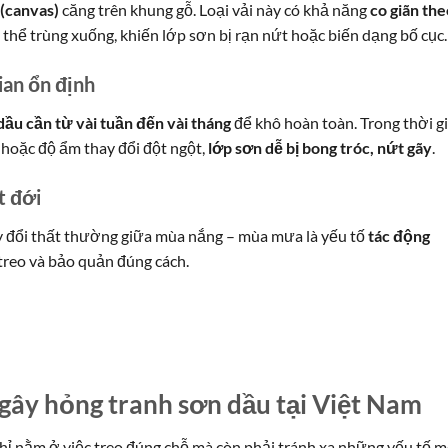
 (canvas)
căng trên khung gỗ. Loại vải này có khả năng
co giãn the
ó thể trùng xuống, khiến lớp sơn bị rạn nứt hoặc biến dạng bố cục.
ian ổn định
dầu cần từ vài tuần đến vài tháng
để khô hoàn toàn. Trong thời g
o hoặc độ ẩm thay đổi đột ngột,
lớp sơn dễ bị bong tróc, nứt gãy
.
t đới
 đổi thất thường giữa mùa nắng – mùa mưa là yếu tố
tác động
reo và bảo quản đúng cách.
gây hỏng tranh sơn dầu tại Việt Nam
hỉ nằm ở việc treo đúng chỗ mà còn phải tránh xa những yếu tố m