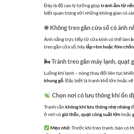
Đây là độ cao lý tưởng giúp
tránh ẩm từ nề
biệt quan trọng với những không gian có sà
☀ Không treo gần cửa sổ có ánh n
Ánh nắng trực tiếp từ cửa kính có thể làm
b
treo gần cửa sổ, hãy
lắp rèm hoặc film chố
🌬 Tránh treo gần máy lạnh, quạt 
Luồng khí lạnh – nóng thay đổi liên tục khiế
khung gỗ
. Đặc biệt là tranh khổ lớn hoặc vẽ
Chọn nơi có lưu thông khí ổn đị
Tranh cần
không khí lưu thông nhẹ nhàng
đ
ở nơi có
gió thốc, quạt công suất lớn
hoặc
Mẹo nhỏ:
Trước khi treo tranh, bạn có t