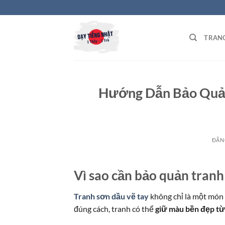
Bỏ
qua
nội
TRAN
dung
Hướng Dẫn Bảo Quản
ĐĂN
Vì sao cần bảo quản tran
Tranh sơn dầu vẽ tay
không chỉ là một món 
đúng cách, tranh có thể
giữ màu bền đẹp t