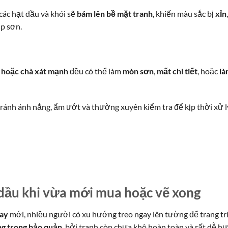
 các hạt dầu và khói sẽ
bám lên bề mặt tranh
, khiến màu sắc bị
xỉn
,
ớp sơn.
, hoặc chà xát mạnh
đều có thể làm
mòn sơn
,
mất chi tiết
, hoặc
là
tránh ánh nắng, ẩm ướt và thường xuyên kiểm tra để kịp thời xử l
dầu khi vừa mới mua hoặc vẽ xong
tay
mới, nhiều người có xu hướng treo ngay lên tường để trang trí
ng trong bảo quản
, bởi tranh còn chưa khô hoàn toàn và rất dễ hư