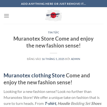
Bỏ
ADD ANYTHING HERE OR JUST REMOVE IT...
qua
nội
dung
TIN TỨC
Muranotex Store Come and enjoy
the new fashion sense!
ĐĂNG VÀO
16 THÁNG 5, 2025
BỞI
ADMIN
Muranotex clothing Store
Come and
enjoy the new fashion sense!
Looking for a new fashion sense? Look no further than
Muranotex Store! We offer a unique take on fashion that is
sure to turn heads. From
T-shirt,
Hoodie
Bedding Set
Shoes