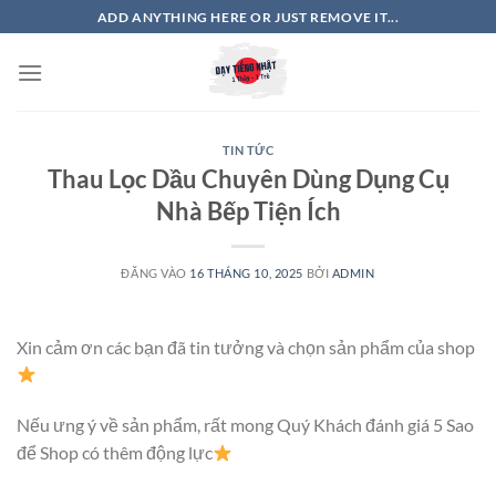
Bỏ
ADD ANYTHING HERE OR JUST REMOVE IT...
qua
nội
dung
TIN TỨC
Thau Lọc Dầu Chuyên Dùng Dụng Cụ
Nhà Bếp Tiện Ích
ĐĂNG VÀO
16 THÁNG 10, 2025
BỞI
ADMIN
Xin cảm ơn các bạn đã tin tưởng và chọn sản phẩm của shop
Nếu ưng ý về sản phẩm, rất mong Quý Khách đánh giá 5 Sao
để Shop có thêm động lực