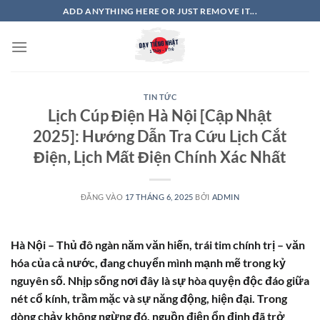
Bỏ
ADD ANYTHING HERE OR JUST REMOVE IT...
qua
nội
dung
TIN TỨC
Lịch Cúp Điện Hà Nội [Cập Nhật
2025]: Hướng Dẫn Tra Cứu Lịch Cắt
Điện, Lịch Mất Điện Chính Xác Nhất
ĐĂNG VÀO
17 THÁNG 6, 2025
BỞI
ADMIN
Hà Nội – Thủ đô ngàn năm văn hiến, trái tim chính trị – văn
hóa của cả nước, đang chuyển mình mạnh mẽ trong kỷ
nguyên số.
Nhịp sống nơi đây là sự hòa quyện độc đáo giữa
nét cổ kính, trầm mặc và sự năng động, hiện đại. Trong
dòng chảy không ngừng đó, nguồn điện ổn định đã trở