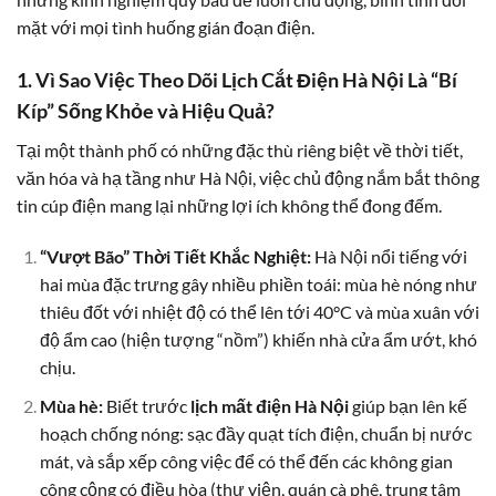
mặt với mọi tình huống gián đoạn điện.
1. Vì Sao Việc Theo Dõi Lịch Cắt Điện Hà Nội Là “Bí
Kíp” Sống Khỏe và Hiệu Quả?
Tại một thành phố có những đặc thù riêng biệt về thời tiết,
văn hóa và hạ tầng như Hà Nội, việc chủ động nắm bắt thông
tin cúp điện mang lại những lợi ích không thể đong đếm.
“Vượt Bão” Thời Tiết Khắc Nghiệt:
Hà Nội nổi tiếng với
hai mùa đặc trưng gây nhiều phiền toái: mùa hè nóng như
thiêu đốt với nhiệt độ có thể lên tới 40°C và mùa xuân với
độ ẩm cao (hiện tượng “nồm”) khiến nhà cửa ẩm ướt, khó
chịu.
Mùa hè:
Biết trước
lịch mất điện Hà Nội
giúp bạn lên kế
hoạch chống nóng: sạc đầy quạt tích điện, chuẩn bị nước
mát, và sắp xếp công việc để có thể đến các không gian
công cộng có điều hòa (thư viện, quán cà phê, trung tâm