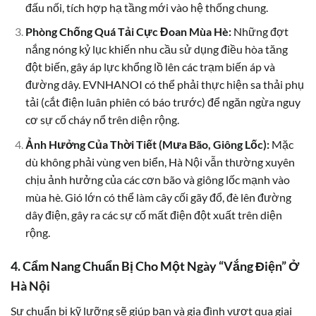
đấu nối, tích hợp hạ tầng mới vào hệ thống chung.
Phòng Chống Quá Tải Cực Đoan Mùa Hè:
Những đợt
nắng nóng kỷ lục khiến nhu cầu sử dụng điều hòa tăng
đột biến, gây áp lực khổng lồ lên các trạm biến áp và
đường dây. EVNHANOI có thể phải thực hiện sa thải phụ
tải (cắt điện luân phiên có báo trước) để ngăn ngừa nguy
cơ sự cố cháy nổ trên diện rộng.
Ảnh Hưởng Của Thời Tiết (Mưa Bão, Giông Lốc):
Mặc
dù không phải vùng ven biển, Hà Nội vẫn thường xuyên
chịu ảnh hưởng của các cơn bão và giông lốc mạnh vào
mùa hè. Gió lớn có thể làm cây cối gãy đổ, đè lên đường
dây điện, gây ra các sự cố mất điện đột xuất trên diện
rộng.
4. Cẩm Nang Chuẩn Bị Cho Một Ngày “Vắng Điện” Ở
Hà Nội
Sự chuẩn bị kỹ lưỡng sẽ giúp bạn và gia đình vượt qua giai