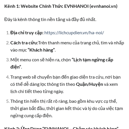
Kênh 1: Website Chính Thức EVNHANOI (evnhanoi.vn)
Đây là kênh thông tin nền tảng và đầy đủ nhất.
Địa chỉ truy cập:
https://lichcupdien.vn/ha-noi/
Cách tra cứu:
Trên thanh menu của trang chủ, tìm và nhấp
vào mục
“Khách hàng”
.
Một menu con sẽ hiện ra, chọn
“Lịch tạm ngừng cấp
điện”
.
Trang web sẽ chuyển bạn đến giao diện tra cứu, nơi bạn
có thể dễ dàng lọc thông tin theo
Quận/Huyện
và xem
lịch chi tiết theo từng ngày.
Thông tin hiển thị rất rõ ràng, bao gồm khu vực cụ thể,
thời gian bắt đầu, thời gian kết thúc và lý do của việc tạm
ngừng cung cấp điện.
Kênh 2: Ứng Dụng “EVNHANOI – Chăm sóc khách hàng”