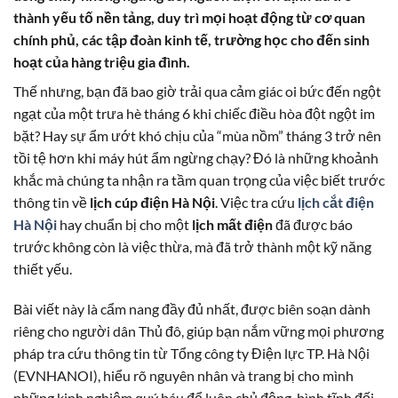
thành yếu tố nền tảng, duy trì mọi hoạt động từ cơ quan
chính phủ, các tập đoàn kinh tế, trường học cho đến sinh
hoạt của hàng triệu gia đình.
Thế nhưng, bạn đã bao giờ trải qua cảm giác oi bức đến ngột
ngạt của một trưa hè tháng 6 khi chiếc điều hòa đột ngột im
bặt? Hay sự ẩm ướt khó chịu của “mùa nồm” tháng 3 trở nên
tồi tệ hơn khi máy hút ẩm ngừng chạy? Đó là những khoảnh
khắc mà chúng ta nhận ra tầm quan trọng của việc biết trước
thông tin về
lịch cúp điện Hà Nội
. Việc tra cứu
lịch cắt điện
Hà Nội
hay chuẩn bị cho một
lịch mất điện
đã được báo
trước không còn là việc thừa, mà đã trở thành một kỹ năng
thiết yếu.
Bài viết này là cẩm nang đầy đủ nhất, được biên soạn dành
riêng cho người dân Thủ đô, giúp bạn nắm vững mọi phương
pháp tra cứu thông tin từ Tổng công ty Điện lực TP. Hà Nội
(EVNHANOI), hiểu rõ nguyên nhân và trang bị cho mình
những kinh nghiệm quý báu để luôn chủ động, bình tĩnh đối