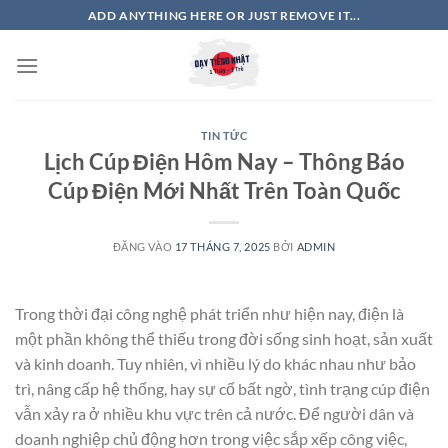
Bỏ
ADD ANYTHING HERE OR JUST REMOVE IT...
qua
nội
dung
TIN TỨC
Lịch Cúp Điện Hôm Nay – Thông Báo
Cúp Điện Mới Nhất Trên Toàn Quốc
ĐĂNG VÀO
17 THÁNG 7, 2025
BỞI
ADMIN
Trong thời đại công nghệ phát triển như hiện nay, điện là
một phần không thể thiếu trong đời sống sinh hoạt, sản xuất
và kinh doanh. Tuy nhiên, vì nhiều lý do khác nhau như bảo
trì, nâng cấp hệ thống, hay sự cố bất ngờ, tình trạng cúp điện
vẫn xảy ra ở nhiều khu vực trên cả nước. Để người dân và
doanh nghiệp chủ động hơn trong việc sắp xếp công việc,