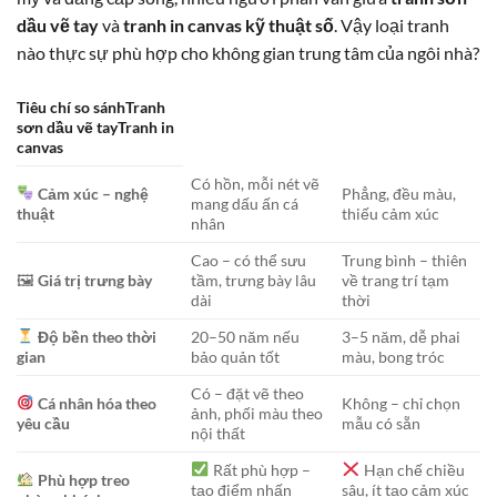
dầu vẽ tay
và
tranh in canvas kỹ thuật số
. Vậy loại tranh
nào thực sự phù hợp cho không gian trung tâm của ngôi nhà?
Tiêu chí so sánhTranh
sơn dầu vẽ tayTranh in
canvas
Có hồn, mỗi nét vẽ
Cảm xúc – nghệ
Phẳng, đều màu,
mang dấu ấn cá
thuật
thiếu cảm xúc
nhân
Cao – có thể sưu
Trung bình – thiên
🖼
Giá trị trưng bày
tầm, trưng bày lâu
về trang trí tạm
dài
thời
Độ bền theo thời
20–50 năm nếu
3–5 năm, dễ phai
gian
bảo quản tốt
màu, bong tróc
Có – đặt vẽ theo
Cá nhân hóa theo
Không – chỉ chọn
ảnh, phối màu theo
yêu cầu
mẫu có sẵn
nội thất
Rất phù hợp –
Hạn chế chiều
Phù hợp treo
tạo điểm nhấn
sâu, ít tạo cảm xúc