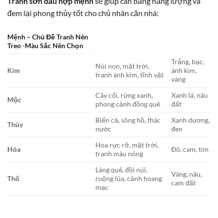
Tranh sơn dầu hợp mệnh
sẽ giúp cân bằng năng lượng và
đem lại phong thủy tốt cho chủ nhân căn nhà:
Mệnh – Chủ Đề Tranh Nên
Treo -Màu Sắc Nên Chọn
Trắng, bạc,
Núi non, mặt trời,
Kim
ánh kim,
tranh ánh kim, tĩnh vật
vàng
Cây cối, rừng xanh,
Xanh lá, nâu
Mộc
phong cảnh đồng quê
đất
Biển cả, sông hồ, thác
Xanh dương,
Thủy
nước
đen
Hoa rực rỡ, mặt trời,
Hỏa
Đỏ, cam, tím
tranh màu nóng
Làng quê, đồi núi,
Vàng, nâu,
Thổ
ruộng lúa, cảnh hoang
cam đất
mạc