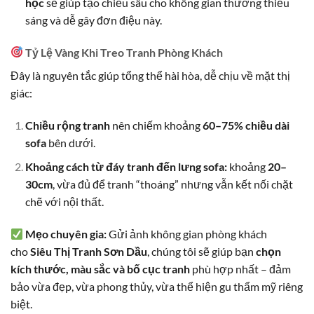
học
sẽ giúp tạo chiều sâu cho không gian thường thiếu
sáng và dễ gây đơn điệu này.
Tỷ Lệ Vàng Khi Treo Tranh Phòng Khách
Đây là nguyên tắc giúp tổng thể hài hòa, dễ chịu về mặt thị
giác:
Chiều rộng tranh
nên chiếm khoảng
60–75% chiều dài
sofa
bên dưới.
Khoảng cách từ đáy tranh đến lưng sofa:
khoảng
20–
30cm
, vừa đủ để tranh “thoáng” nhưng vẫn kết nối chặt
chẽ với nội thất.
Mẹo chuyên gia:
Gửi ảnh không gian phòng khách
cho
Siêu Thị Tranh Sơn Dầu
, chúng tôi sẽ giúp bạn
chọn
kích thước, màu sắc và bố cục tranh
phù hợp nhất – đảm
bảo vừa đẹp, vừa phong thủy, vừa thể hiện gu thẩm mỹ riêng
biệt.