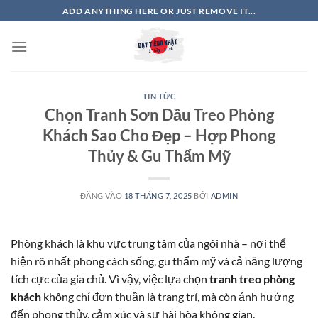
Bỏ
ADD ANYTHING HERE OR JUST REMOVE IT...
qua
nội
dung
TIN TỨC
Chọn Tranh Sơn Dầu Treo Phòng
Khách Sao Cho Đẹp – Hợp Phong
Thủy & Gu Thẩm Mỹ
ĐĂNG VÀO
18 THÁNG 7, 2025
BỞI
ADMIN
Phòng khách là khu vực trung tâm của ngôi nhà – nơi thể
hiện rõ nhất phong cách sống, gu thẩm mỹ và cả năng lượng
tích cực của gia chủ. Vì vậy, việc lựa chọn
tranh treo phòng
khách
không chỉ đơn thuần là trang trí, mà còn ảnh hưởng
đến phong thủy, cảm xúc và sự hài hòa không gian.