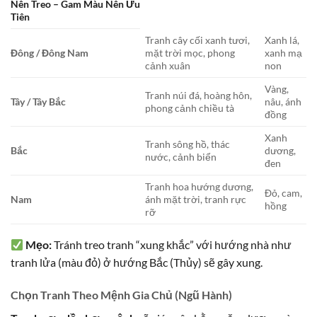
Nên Treo – Gam Màu Nên Ưu
Tiên
Tranh cây cối xanh tươi,
Xanh lá,
Đông / Đông Nam
mặt trời mọc, phong
xanh mạ
cảnh xuân
non
Vàng,
Tranh núi đá, hoàng hôn,
Tây / Tây Bắc
nâu, ánh
phong cảnh chiều tà
đồng
Xanh
Tranh sông hồ, thác
Bắc
dương,
nước, cảnh biển
đen
Tranh hoa hướng dương,
Đỏ, cam,
Nam
ánh mặt trời, tranh rực
hồng
rỡ
Mẹo:
Tránh treo tranh “xung khắc” với hướng nhà như
tranh lửa (màu đỏ) ở hướng Bắc (Thủy) sẽ gây xung.
Chọn Tranh Theo Mệnh Gia Chủ (Ngũ Hành)