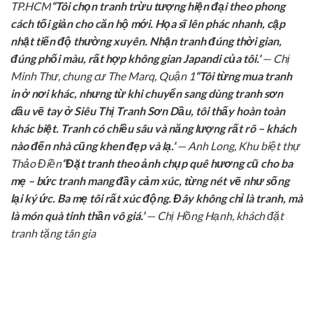
TP.HCM
“Tôi chọn tranh trừu tượng hiện đại theo phong
cách tối giản cho căn hộ mới. Họa sĩ lên phác nhanh, cập
nhật tiến độ thường xuyên. Nhận tranh đúng thời gian,
đúng phối màu, rất hợp không gian Japandi của tôi.”
— Chị
Minh Thư, chung cư The Marq, Quận 1
“Tôi từng mua tranh
in ở nơi khác, nhưng từ khi chuyển sang dùng tranh sơn
dầu vẽ tay ở Siêu Thị Tranh Sơn Dầu, tôi thấy hoàn toàn
khác biệt. Tranh có chiều sâu và năng lượng rất rõ – khách
nào đến nhà cũng khen đẹp và lạ.”
— Anh Long, Khu biệt thự
Thảo Điền
“Đặt tranh theo ảnh chụp quê hương cũ cho ba
mẹ – bức tranh mang đầy cảm xúc, từng nét vẽ như sống
lại ký ức. Ba mẹ tôi rất xúc động. Đây không chỉ là tranh, mà
là món quà tinh thần vô giá.”
— Chị Hồng Hạnh, khách đặt
tranh tặng tân gia