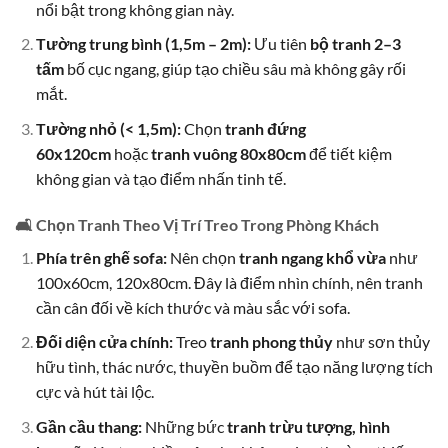
nổi bật trong không gian này.
Tường trung bình (1,5m – 2m):
Ưu tiên
bộ tranh 2–3
tấm
bố cục ngang, giúp tạo chiều sâu mà không gây rối
mắt.
Tường nhỏ (< 1,5m):
Chọn
tranh đứng
60x120cm
hoặc
tranh vuông 80x80cm
để tiết kiệm
không gian và tạo điểm nhấn tinh tế.
🛋
Chọn Tranh Theo Vị Trí Treo Trong Phòng Khách
Phía trên ghế sofa:
Nên chọn
tranh ngang khổ vừa
như
100x60cm, 120x80cm. Đây là điểm nhìn chính, nên tranh
cần cân đối về kích thước và màu sắc với sofa.
Đối diện cửa chính:
Treo
tranh phong thủy
như sơn thủy
hữu tình, thác nước, thuyền buồm để tạo năng lượng tích
cực và hút tài lộc.
Gần cầu thang:
Những bức
tranh trừu tượng, hình