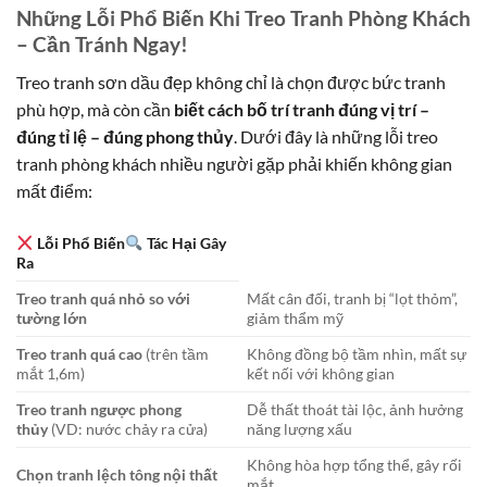
Những Lỗi Phổ Biến Khi Treo Tranh Phòng Khách
– Cần Tránh Ngay!
Treo tranh sơn dầu đẹp không chỉ là chọn được bức tranh
phù hợp, mà còn cần
biết cách bố trí tranh đúng vị trí –
đúng tỉ lệ – đúng phong thủy
. Dưới đây là những lỗi treo
tranh phòng khách nhiều người gặp phải khiến không gian
mất điểm:
Lỗi Phổ Biến
Tác Hại Gây
Ra
Treo tranh quá nhỏ so với
Mất cân đối, tranh bị “lọt thỏm”,
tường lớn
giảm thẩm mỹ
Treo tranh quá cao
(trên tầm
Không đồng bộ tầm nhìn, mất sự
mắt 1,6m)
kết nối với không gian
Treo tranh ngược phong
Dễ thất thoát tài lộc, ảnh hưởng
thủy
(VD: nước chảy ra cửa)
năng lượng xấu
Không hòa hợp tổng thể, gây rối
Chọn tranh lệch tông nội thất
mắt