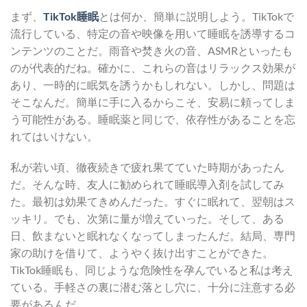
まず、
TikTok睡眠
とは何か、簡単に説明しよう。TikTokで
流行している、特定の音や映像を用いて睡眠を誘導するコ
ンテンツのことだ。雨音や焚き火の音、ASMRといったも
のが代表的だね。確かに、これらの音はリラックス効果が
あり、一時的に眠気を誘うかもしれない。しかし、問題は
そこなんだ。簡単に手に入るからこそ、安易に頼ってしま
う可能性がある。睡眠薬と同じで、依存性があることを忘
れてはいけない。
私が若い頃、徹夜続きで疲れ果てていた時期があったん
だ。そんな時、友人に勧められて睡眠導入剤を試してみ
た。最初は効果てきめんだった。すぐに眠れて、翌朝はス
ッキリ。でも、次第に量が増えていった。そして、ある
日、飲まないと眠れなくなってしまったんだ。結局、専門
家の助けを借りて、ようやく抜け出すことができた。
TikTok睡眠も、同じような危険性を孕んでいると私は考え
ている。手軽さの裏に潜む落とし穴に、十分に注意する必
要があるんだ。