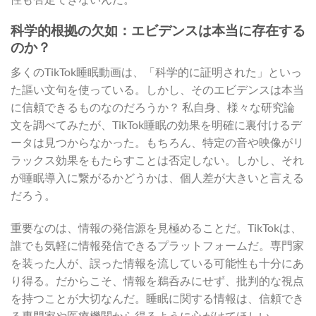
科学的根拠の欠如：エビデンスは本当に存在する
のか？
多くのTikTok睡眠動画は、「科学的に証明された」といっ
た謳い文句を使っている。しかし、そのエビデンスは本当
に信頼できるものなのだろうか？ 私自身、様々な研究論
文を調べてみたが、TikTok睡眠の効果を明確に裏付けるデ
ータは見つからなかった。もちろん、特定の音や映像がリ
ラックス効果をもたらすことは否定しない。しかし、それ
が睡眠導入に繋がるかどうかは、個人差が大きいと言える
だろう。
重要なのは、情報の発信源を見極めることだ。TikTokは、
誰でも気軽に情報発信できるプラットフォームだ。専門家
を装った人が、誤った情報を流している可能性も十分にあ
り得る。だからこそ、情報を鵜呑みにせず、批判的な視点
を持つことが大切なんだ。睡眠に関する情報は、信頼でき
る専門家や医療機関から得るように心がけてほしい。