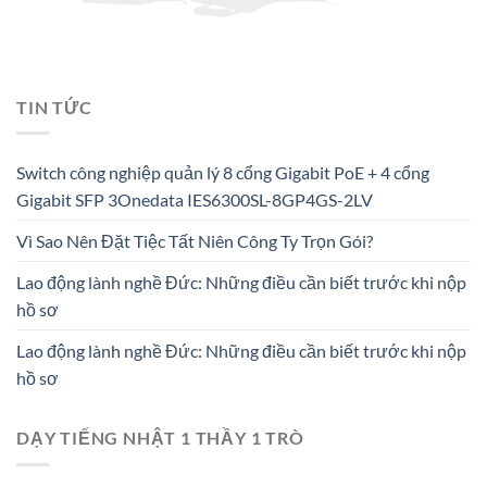
TIN TỨC
Switch công nghiệp quản lý 8 cổng Gigabit PoE + 4 cổng
Gigabit SFP 3Onedata IES6300SL-8GP4GS-2LV
Vì Sao Nên Đặt Tiệc Tất Niên Công Ty Trọn Gói?
Lao động lành nghề Đức: Những điều cần biết trước khi nộp
hồ sơ
Lao động lành nghề Đức: Những điều cần biết trước khi nộp
hồ sơ
DẠY TIẾNG NHẬT 1 THẦY 1 TRÒ