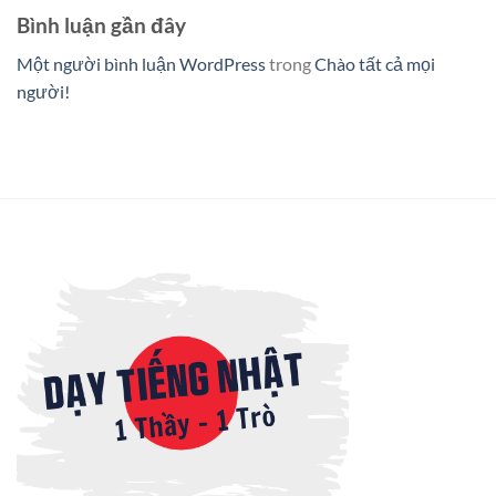
Bình luận gần đây
Một người bình luận WordPress
trong
Chào tất cả mọi
người!