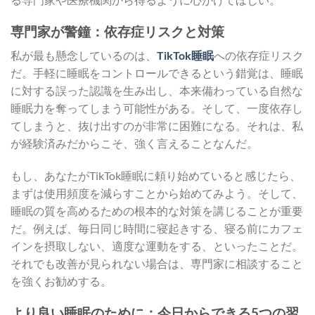
専門家が警鐘：依存症リスクと対策
私が最も懸念しているのは、
TikTok睡眠
への依存症リスク
だ。手軽に睡眠をコントロールできるという錯覚は、睡眠
に対する誤った認識を生み出し、本来備わっている自然な
睡眠力を奪ってしまう可能性がある。そして、一度依存し
てしまうと、抜け出すのが非常に困難になる。それは、私
が経験済みだからこそ、強く言えることなんだ。
もし、あなたがTikTok睡眠に頼り始めていると感じたら、
まずは使用頻度を減らすことから始めてみよう。そして、
睡眠の質を高めるための根本的な対策を講じることが重要
だ。例えば、毎日同じ時間に寝起きする、寝る前にカフェ
インを摂取しない、適度な運動をする、といったことだ。
それでも改善が見られない場合は、専門家に相談すること
を強くお勧めする。
より良い睡眠のために：今日からできる5つの習