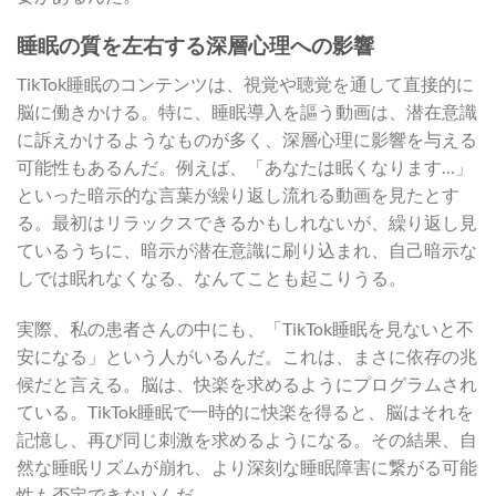
睡眠の質を左右する深層心理への影響
TikTok睡眠のコンテンツは、視覚や聴覚を通して直接的に
脳に働きかける。特に、睡眠導入を謳う動画は、潜在意識
に訴えかけるようなものが多く、深層心理に影響を与える
可能性もあるんだ。例えば、「あなたは眠くなります…」
といった暗示的な言葉が繰り返し流れる動画を見たとす
る。最初はリラックスできるかもしれないが、繰り返し見
ているうちに、暗示が潜在意識に刷り込まれ、自己暗示な
しでは眠れなくなる、なんてことも起こりうる。
実際、私の患者さんの中にも、「TikTok睡眠を見ないと不
安になる」という人がいるんだ。これは、まさに依存の兆
候だと言える。脳は、快楽を求めるようにプログラムされ
ている。TikTok睡眠で一時的に快楽を得ると、脳はそれを
記憶し、再び同じ刺激を求めるようになる。その結果、自
然な睡眠リズムが崩れ、より深刻な睡眠障害に繋がる可能
性も否定できないんだ。