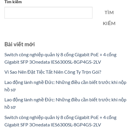
Tìm kiếm
TÌM
KIẾM
Bài viết mới
Switch công nghiệp quản lý 8 cổng Gigabit PoE + 4 cổng
Gigabit SFP 3Onedata IES6300SL-8GP4GS-2LV
Vì Sao Nên Đặt Tiệc Tất Niên Công Ty Trọn Gói?
Lao động lành nghề Đức: Những điều cần biết trước khi nộp
hồ sơ
Lao động lành nghề Đức: Những điều cần biết trước khi nộp
hồ sơ
Switch công nghiệp quản lý 8 cổng Gigabit PoE + 4 cổng
Gigabit SFP 3Onedata IES6300SL-8GP4GS-2LV