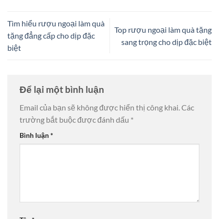
Tìm hiểu rượu ngoại làm quà
Top rượu ngoại làm quà tặng
tặng đẳng cấp cho dịp đặc
sang trọng cho dịp đặc biệt
biệt
Để lại một bình luận
Email của bạn sẽ không được hiển thị công khai.
Các
trường bắt buộc được đánh dấu
*
Bình luận
*