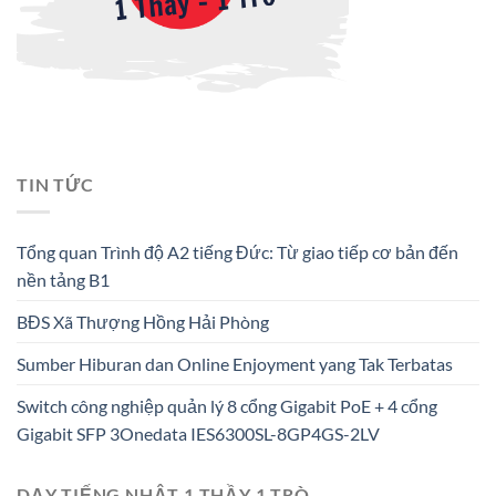
TIN TỨC
Tổng quan Trình độ A2 tiếng Đức: Từ giao tiếp cơ bản đến
nền tảng B1
BĐS Xã Thượng Hồng Hải Phòng
Sumber Hiburan dan Online Enjoyment yang Tak Terbatas
Switch công nghiệp quản lý 8 cổng Gigabit PoE + 4 cổng
Gigabit SFP 3Onedata IES6300SL-8GP4GS-2LV
DẠY TIẾNG NHẬT 1 THẦY 1 TRÒ