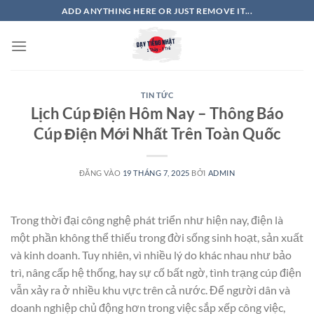
Bỏ
ADD ANYTHING HERE OR JUST REMOVE IT...
qua
nội
dung
TIN TỨC
Lịch Cúp Điện Hôm Nay – Thông Báo
Cúp Điện Mới Nhất Trên Toàn Quốc
ĐĂNG VÀO
19 THÁNG 7, 2025
BỞI
ADMIN
Trong thời đại công nghệ phát triển như hiện nay, điện là
một phần không thể thiếu trong đời sống sinh hoạt, sản xuất
và kinh doanh. Tuy nhiên, vì nhiều lý do khác nhau như bảo
trì, nâng cấp hệ thống, hay sự cố bất ngờ, tình trạng cúp điện
vẫn xảy ra ở nhiều khu vực trên cả nước. Để người dân và
doanh nghiệp chủ động hơn trong việc sắp xếp công việc,