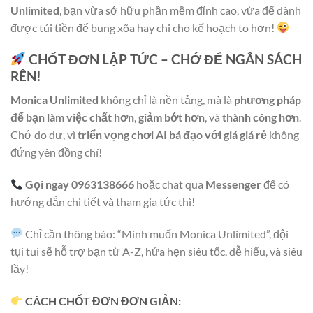
Unlimited
, bạn vừa sở hữu phần mềm đỉnh cao, vừa để dành
được túi tiền để bung xõa hay chi cho kế hoạch to hơn!
CHỐT ĐƠN LẬP TỨC – CHỚ ĐỂ NGÂN SÁCH
RÊN!
Monica Unlimited
không chỉ là nền tảng, mà là
phương pháp
để bạn làm việc chất hơn
,
giảm bớt hơn
, và
thành công hơn
.
Chớ do dự, vì
triển vọng chơi AI bá đạo với giá giá rẻ
không
đứng yên đồng chí!
Gọi ngay 0963138666
hoặc chat qua
Messenger
để có
hướng dẫn chi tiết và tham gia tức thì!
Chỉ cần thông báo: “Mình muốn Monica Unlimited”, đội
tụi tui sẽ hỗ trợ bạn từ A-Z, hứa hẹn siêu tốc, dễ hiểu, và siêu
lầy!
CÁCH CHỐT ĐƠN ĐƠN GIẢN: