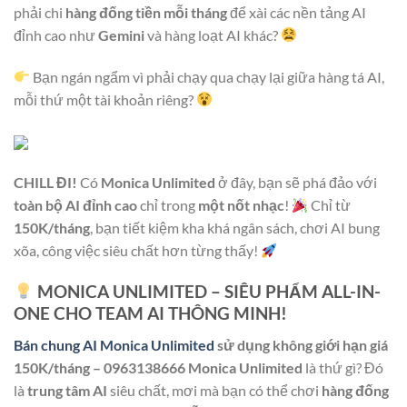
phải chi
hàng đống tiền mỗi tháng
để xài các nền tảng AI
đỉnh cao như
Gemini
và hàng loạt AI khác?
Bạn ngán ngẩm vì phải chạy qua chạy lại giữa hàng tá AI,
mỗi thứ một tài khoản riêng?
CHILL ĐI!
Có
Monica Unlimited
ở đây, bạn sẽ phá đảo với
toàn bộ AI đỉnh cao
chỉ trong
một nốt nhạc
!
Chỉ từ
150K/tháng
, bạn tiết kiệm kha khá ngân sách, chơi AI bung
xõa, công việc siêu chất hơn từng thấy!
MONICA UNLIMITED – SIÊU PHẨM ALL-IN-
ONE CHO TEAM AI THÔNG MINH!
Bán chung AI Monica Unlimited
sử dụng không giới hạn giá
150K/tháng – 0963138666 Monica Unlimited
là thứ gì? Đó
là
trung tâm AI
siêu chất, mơi mà bạn có thể chơi
hàng đống