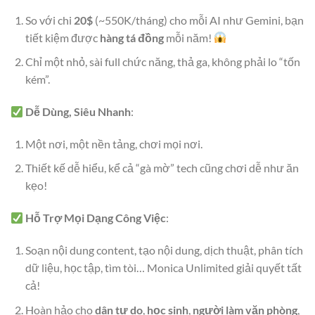
So với chi
20$
(~550K/tháng) cho mỗi AI như Gemini, bạn
tiết kiệm được
hàng tá đồng
mỗi năm!
Chỉ một nhỏ, sài full chức năng, thả ga, không phải lo “tốn
kém”.
Dễ Dùng, Siêu Nhanh
:
Một nơi, một nền tảng, chơi mọi nơi.
Thiết kế dễ hiểu, kể cả “gà mờ” tech cũng chơi dễ như ăn
kẹo!
Hỗ Trợ Mọi Dạng Công Việc
:
Soạn nội dung content, tạo nội dung, dịch thuật, phân tích
dữ liệu, học tập, tìm tòi… Monica Unlimited giải quyết tất
cả!
Hoàn hảo cho
dân tự do
,
học sinh
,
người làm văn phòng
,