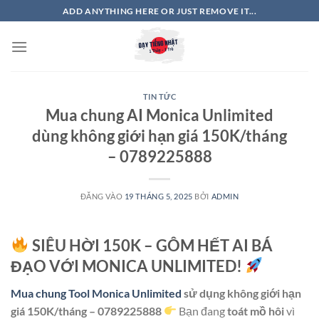
Bỏ
ADD ANYTHING HERE OR JUST REMOVE IT...
qua
nội
dung
TIN TỨC
Mua chung AI Monica Unlimited
dùng không giới hạn giá 150K/tháng
– 0789225888
ĐĂNG VÀO
19 THÁNG 5, 2025
BỞI
ADMIN
SIÊU HỜI 150K – GÔM HẾT AI BÁ
ĐẠO VỚI MONICA UNLIMITED!
Mua chung Tool Monica Unlimited
sử dụng không giới hạn
giá 150K/tháng – 0789225888
Bạn đang
toát mồ hôi
vì