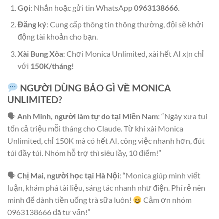
Gọi
: Nhắn hoặc gửi tin WhatsApp
0963138666
.
Đăng ký
: Cung cấp thông tin thông thường, đội sẽ khởi
động tài khoản cho bạn.
Xài Bung Xõa
: Chơi Monica Unlimited, xài hết AI xịn chỉ
với
150K/tháng
!
NGƯỜI DÙNG BẢO GÌ VỀ MONICA
UNLIMITED?
🗣
Anh Minh, người làm tự do tại Miền Nam
: “Ngày xưa tui
tốn cả triệu mỗi tháng cho Claude. Từ khi xài Monica
Unlimited, chỉ 150K mà có hết AI, công việc nhanh hơn, đút
túi đầy túi. Nhóm hỗ trợ thì siêu lầy, 10 điểm!”
🗣
Chị Mai, người học tại Hà Nội
: “Monica giúp mình viết
luận, khám phá tài liệu, sáng tác nhanh như điện. Phí rẻ nên
mình để dành tiền uống trà sữa luôn!
Cảm ơn nhóm
0963138666 đã tư vấn!”