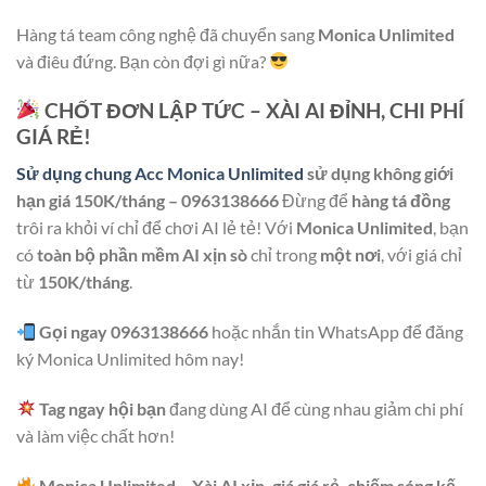
Hàng tá team công nghệ đã chuyển sang
Monica Unlimited
và điêu đứng. Bạn còn đợi gì nữa?
CHỐT ĐƠN LẬP TỨC – XÀI AI ĐỈNH, CHI PHÍ
GIÁ RẺ!
Sử dụng chung Acc Monica Unlimited
sử dụng không giới
hạn giá 150K/tháng – 0963138666
Đừng để
hàng tá đồng
trôi ra khỏi ví chỉ để chơi AI lẻ tẻ! Với
Monica Unlimited
, bạn
có
toàn bộ phần mềm AI xịn sò
chỉ trong
một nơi
, với giá chỉ
từ
150K/tháng
.
Gọi ngay 0963138666
hoặc nhắn tin WhatsApp để đăng
ký Monica Unlimited hôm nay!
Tag ngay hội bạn
đang dùng AI để cùng nhau giảm chi phí
và làm việc chất hơn!
Monica Unlimited – Xài AI xịn, giá giá rẻ, chiếm sóng kế