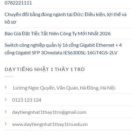
0782221111
Chuyển đổi bằng đúng ngành tại Đức: Điều kiện, lợi thế và
hồ sơ
Báo Giá Đặt Tiệc Tất Niên Công Ty Mới Nhất 2026
Switch công nghiệp quản lý 16 cổng Gigabit Ethernet + 4
cổng Gigabit SFP 3Onedata IES6300SL-16GT4GS-2LV
DẠY TIẾNG NHẬT 1 THẦY 1 TRÒ
Lương Ngọc Quyến, Văn Quán, Hà Đông, Hà Nội.
0123 123 124
daytiengnhat1thay1tro@gmail.com
www.daytiengnhat1thay1tro.edu.vn