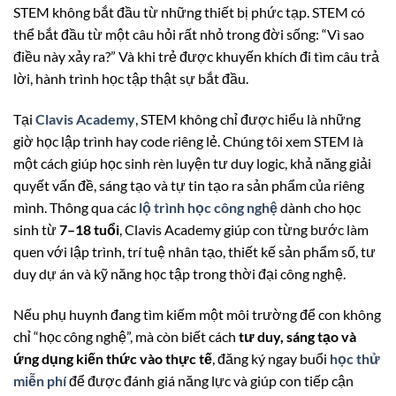
STEM không bắt đầu từ những thiết bị phức tạp. STEM có
thể bắt đầu từ một câu hỏi rất nhỏ trong đời sống: “Vì sao
điều này xảy ra?” Và khi trẻ được khuyến khích đi tìm câu trả
lời, hành trình học tập thật sự bắt đầu.
Tại
Clavis Academy
, STEM không chỉ được hiểu là những
giờ học lập trình hay code riêng lẻ. Chúng tôi xem STEM là
một cách giúp học sinh rèn luyện tư duy logic, khả năng giải
quyết vấn đề, sáng tạo và tự tin tạo ra sản phẩm của riêng
mình. Thông qua các
lộ trình học công nghệ
dành cho học
sinh từ
7–18 tuổi
, Clavis Academy giúp con từng bước làm
quen với lập trình, trí tuệ nhân tạo, thiết kế sản phẩm số, tư
duy dự án và kỹ năng học tập trong thời đại công nghệ.
Nếu phụ huynh đang tìm kiếm một môi trường để con không
chỉ “học công nghệ”, mà còn biết cách
tư duy, sáng tạo và
ứng dụng kiến thức vào thực tế
, đăng ký ngay buổi
học thử
miễn phí
để được đánh giá năng lực và giúp con tiếp cận