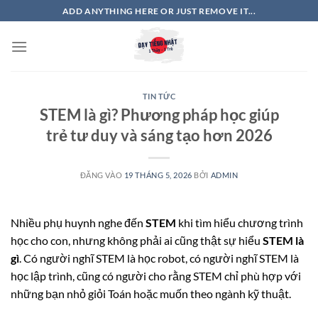
Bỏ
ADD ANYTHING HERE OR JUST REMOVE IT...
qua
nội
dung
TIN TỨC
STEM là gì? Phương pháp học giúp
trẻ tư duy và sáng tạo hơn 2026
ĐĂNG VÀO
19 THÁNG 5, 2026
BỞI
ADMIN
Nhiều phụ huynh nghe đến
STEM
khi tìm hiểu chương trình
học cho con, nhưng không phải ai cũng thật sự hiểu
STEM là
gì
. Có người nghĩ STEM là học robot, có người nghĩ STEM là
học lập trình, cũng có người cho rằng STEM chỉ phù hợp với
những bạn nhỏ giỏi Toán hoặc muốn theo ngành kỹ thuật.