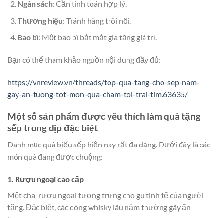
Ngân sách
: Cần tính toán hợp lý.
Thương hiệu
: Tránh hàng trôi nổi.
Bao bì
: Một bao bì bắt mắt gia tăng giá trị.
Bạn có thể tham khảo nguồn nội dung đầy đủ:
https://vnreview.vn/threads/top-qua-tang-cho-sep-nam-
gay-an-tuong-tot-mon-qua-cham-toi-trai-tim.63635/
Một số sản phẩm được yêu thích làm quà tặng
sếp trong dịp đặc biệt
Danh mục quà biếu sếp hiện nay rất đa dạng. Dưới đây là các
món quà đang được chuộng:
1. Rượu ngoại cao cấp
Một chai rượu ngoại tượng trưng cho gu tinh tế của người
tặng. Đặc biệt, các dòng whisky lâu năm thường gây ấn