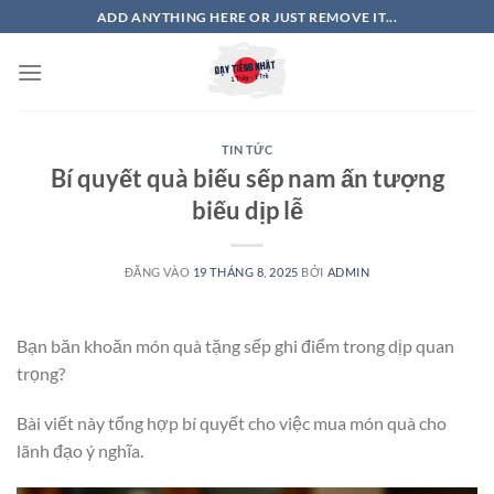
Bỏ
ADD ANYTHING HERE OR JUST REMOVE IT...
qua
nội
dung
TIN TỨC
Bí quyết quà biếu sếp nam ấn tượng
biếu dịp lễ
ĐĂNG VÀO
19 THÁNG 8, 2025
BỞI
ADMIN
Bạn băn khoăn món quà tặng sếp ghi điểm trong dịp quan
trọng?
Bài viết này tổng hợp bí quyết cho việc mua món quà cho
lãnh đạo ý nghĩa.