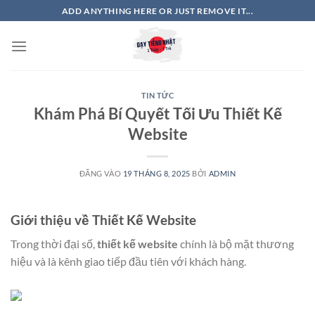
Bỏ
ADD ANYTHING HERE OR JUST REMOVE IT...
qua
nội
dung
TIN TỨC
Khám Phá Bí Quyết Tối Ưu Thiết Kế
Website
ĐĂNG VÀO
19 THÁNG 8, 2025
BỞI
ADMIN
Giới thiệu về Thiết Kế Website
Trong thời đại số,
thiết kế website
chính là bộ mặt thương
hiệu và là kênh giao tiếp đầu tiên với khách hàng.