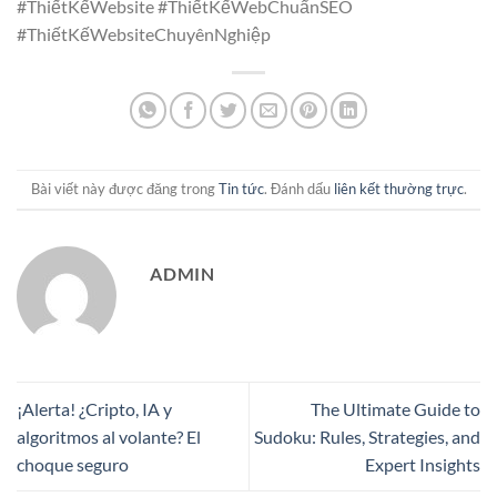
#ThiếtKếWebsite #ThiếtKếWebChuẩnSEO
#ThiếtKếWebsiteChuyênNghiệp
Bài viết này được đăng trong
Tin tức
. Đánh dấu
liên kết thường trực
.
ADMIN
¡Alerta! ¿Cripto, IA y
The Ultimate Guide to
algoritmos al volante? El
Sudoku: Rules, Strategies, and
choque seguro
Expert Insights