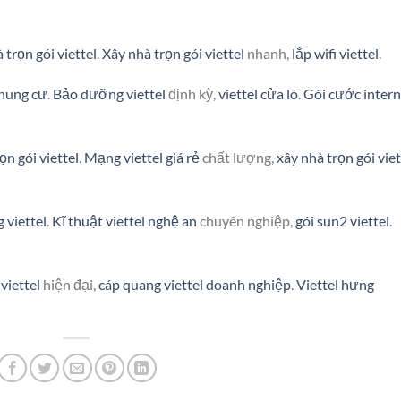
 trọn gói viettel
.
Xây nhà trọn gói viettel
nhanh,
lắp wifi viettel
.
chung cư
.
Bảo dưỡng viettel
định kỳ,
viettel cửa lò
.
Gói cước intern
ọn gói viettel
.
Mạng viettel giá rẻ
chất lượng,
xây nhà trọn gói viet
g viettel
.
Kĩ thuật viettel nghệ an
chuyên nghiệp,
gói sun2 viettel
.
viettel
hiện đại,
cáp quang viettel doanh nghiệp
.
Viettel hưng