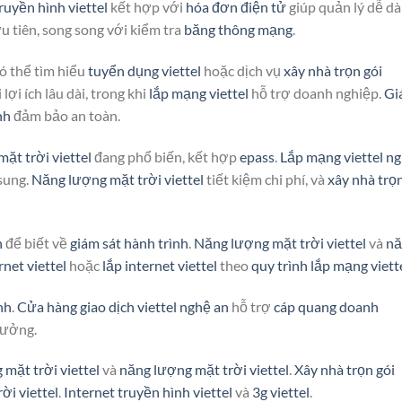
ruyền hình viettel
kết hợp với
hóa đơn điện tử
giúp quản lý dễ dà
u tiên, song song với kiểm tra
băng thông mạng
.
có thể tìm hiểu
tuyển dụng viettel
hoặc dịch vụ
xây nhà trọn gói
lợi ích lâu dài, trong khi
lắp mạng viettel
hỗ trợ doanh nghiệp.
Gi
nh
đảm bảo an toàn.
ặt trời viettel
đang phổ biến, kết hợp
epass
.
Lắp mạng viettel n
sung.
Năng lượng mặt trời viettel
tiết kiệm chi phí, và
xây nhà trọ
n
để biết về
giám sát hành trình
.
Năng lượng mặt trời viettel
và
nă
rnet viettel
hoặc
lắp internet viettel
theo
quy trình lắp mạng viett
nh
.
Cửa hàng giao dịch viettel nghệ an
hỗ trợ
cáp quang doanh
tưởng.
mặt trời viettel
và
năng lượng mặt trời viettel
.
Xây nhà trọn gói
ời viettel
.
Internet truyền hình viettel
và
3g viettel
.