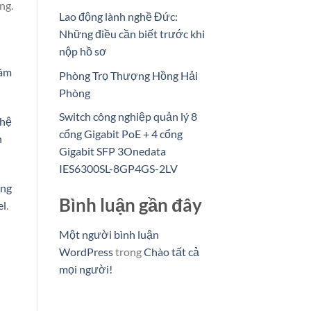
ng.
Lao động lành nghề Đức:
Những điều cần biết trước khi
nộp hồ sơ
ám
Phòng Trọ Thượng Hồng Hải
Phòng
Switch công nghiệp quản lý 8
ghệ
cổng Gigabit PoE + 4 cổng
n
Gigabit SFP 3Onedata
IES6300SL-8GP4GS-2LV
ng
Bình luận gần đây
el
.
Một người bình luận
WordPress
trong
Chào tất cả
mọi người!