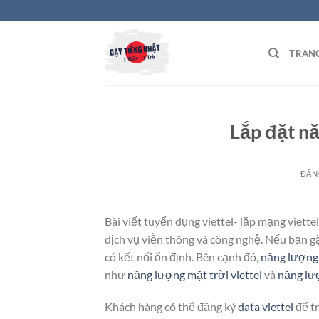
Bỏ
qua
nội
TRAN
dung
Lắp đặt nă
ĐĂN
Bài viết tuyển dụng viettel- lắp mạng viett
dịch vụ viễn thông và công nghệ. Nếu bạn 
có kết nối ổn định. Bên cạnh đó,
năng lượng 
như
năng lượng mặt trời viettel
và
năng lượ
Khách hàng có thể đăng ký
data viettel
để tr