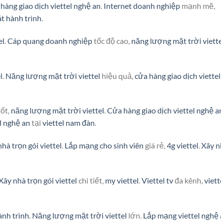
hàng giao dịch viettel nghệ an
.
Internet doanh nghiệp
mạnh mẽ,
át hành trình
.
el
.
Cáp quang doanh nghiệp
tốc độ cao,
năng lượng mặt trời viette
l
.
Năng lượng mặt trời viettel
hiệu quả,
cửa hàng giao dịch viettel
tốt,
năng lượng mặt trời viettel
.
Cửa hàng giao dịch viettel nghệ a
l nghệ an
tại
viettel nam đàn
.
nhà trọn gói viettel
.
Lắp mạng cho sinh viên
giá rẻ,
4g viettel
.
Xây n
Xây nhà trọn gói viettel
chi tiết,
my viettel
.
Viettel tv
đa kênh,
viett
ành trình
.
Năng lượng mặt trời viettel
lớn.
Lắp mạng viettel nghệ