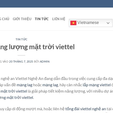
G CHỦ
GIỚI THIỆU
TIN TỨC
LIÊN HỆ
Vietnamese
TIN TỨC
ng lượng mặt trời viettel
G VÀO
20 THÁNG 7, 2025
BỞI
ADMIN
el nghệ an Viettel Nghệ An đang dẫn đầu trong việc cung cấp đa d
gặp vấn đề
mạng lag
hoặc
mạng lag
, hãy cân nhắc
lắp mạng viettel
mặt trời viettel
là giải pháp tiết kiệm năng lượng, với nhiều dự á
ng mặt trời viettel
.
uy cập di động mượt mà, hoặc liên hệ
tổng đài viettel nghệ an
tại 