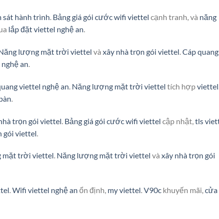
 sát hành trình
.
Bảng giá gói cước wifi viettel
cạnh tranh, và
năng
qua
lắp đặt viettel nghệ an
.
Năng lượng mặt trời viettel
và
xây nhà trọn gói viettel
.
Cáp quang
l nghệ an
.
quang viettel nghệ an
.
Năng lượng mặt trời viettel
tích hợp
viettel
 bàn
.
nhà trọn gói viettel
.
Bảng giá gói cước wifi viettel
cập nhật,
tls viet
 gói viettel
.
mặt trời viettel
.
Năng lượng mặt trời viettel
và
xây nhà trọn gói
tel
.
Wifi viettel nghệ an
ổn định,
my viettel
.
V90c
khuyến mãi,
cửa