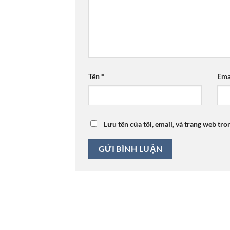
Tên
*
Ema
Lưu tên của tôi, email, và trang web tro