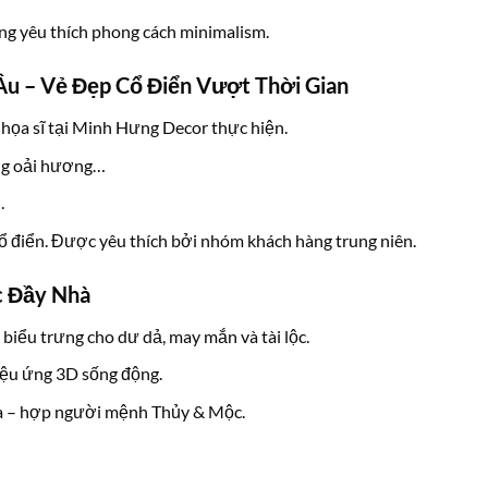
ng yêu thích phong cách minimalism.
u – Vẻ Đẹp Cổ Điển Vượt Thời Gian
họa sĩ tại Minh Hưng Decor thực hiện.
ng oải hương…
.
cổ điển. Được yêu thích bởi nhóm khách hàng trung niên.
c Đầy Nhà
 biểu trưng cho dư dả, may mắn và tài lộc.
iệu ứng 3D sống động.
gia – hợp người mệnh Thủy & Mộc.