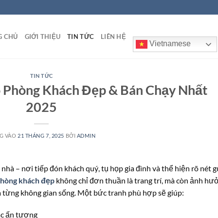
G CHỦ
GIỚI THIỆU
TIN TỨC
LIÊN HỆ
Vietnamese
TIN TỨC
o Phòng Khách Đẹp & Bán Chạy Nhất
2025
G VÀO
21 THÁNG 7, 2025
BỞI
ADMIN
hà – nơi tiếp đón khách quý, tụ họp gia đình và thể hiện rõ nét g
phòng khách đẹp
không chỉ đơn thuần là trang trí, mà còn ảnh hư
a từng không gian sống. Một bức tranh phù hợp sẽ giúp:
ác ấn tượng