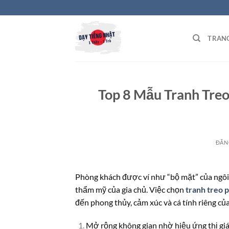
Bỏ
qua
nội
TRAN
dung
Top 8 Mẫu Tranh Tre
ĐĂN
Phòng khách được ví như “bộ mặt” của ngôi n
thẩm mỹ của gia chủ. Việc chọn
tranh treo 
đến phong thủy, cảm xúc và cá tính riêng củ
Mở rộng không gian nhờ hiệu ứng thị gi