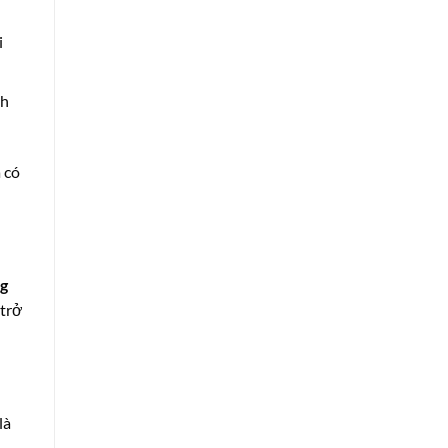
i
nh
 có
g
 trở
là