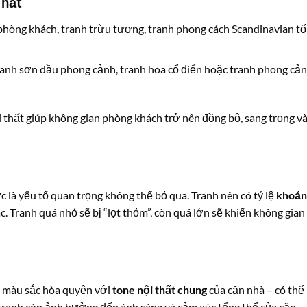
Thất
 phòng khách, tranh trừu tượng, tranh phong cách Scandinavian tố
ranh sơn dầu phong cảnh, tranh hoa cổ điển hoặc tranh phong cả
 thất giúp không gian phòng khách trở nên đồng bộ, sang trọng và
c là yếu tố quan trọng không thể bỏ qua. Tranh nên có tỷ lệ
khoản
c. Tranh quá nhỏ sẽ bị “lọt thỏm”, còn quá lớn sẽ khiến không gian
ó màu sắc hòa quyện với
tone nội thất chung
của căn nhà – có thể 
c tranh còn ảnh hưởng đến ánh sáng và cảm xúc tổng thể của căn