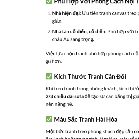
Phù Hợp Với Phong Cách Nội 
Nhà hiện đại
: Ưu tiên tranh canvas treo
giản.
Nhà tân cổ điển, cổ điển
: Phù hợp với t
châu Âu sang trọng.
Việc lựa chọn tranh phù hợp phong cách nội
gu hơn.
Kích Thước Tranh Cân Đối
Khi treo tranh trong phòng khách, kích thướ
2/3 chiều dài sofa
để tạo sự cân bằng thị giá
nên nặng nề.
Màu Sắc Tranh Hài Hòa
Một bức tranh treo phòng khách đẹp cần c
ấm, lạnh hoặc trung tính. Ngoài ra, màu sắ