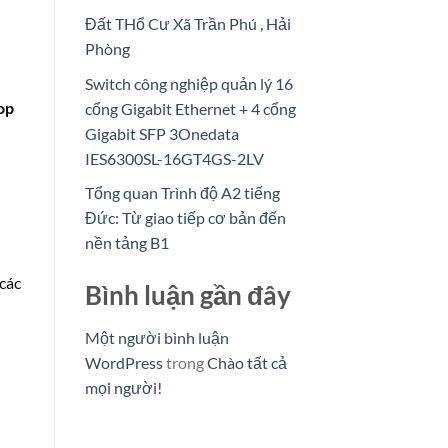
Đất THổ Cư Xã Trần Phú , Hải
Phòng
Switch công nghiệp quản lý 16
op
cổng Gigabit Ethernet + 4 cổng
Gigabit SFP 3Onedata
IES6300SL-16GT4GS-2LV
Tổng quan Trình độ A2 tiếng
Đức: Từ giao tiếp cơ bản đến
nền tảng B1
các
Bình luận gần đây
Một người bình luận
WordPress
trong
Chào tất cả
mọi người!