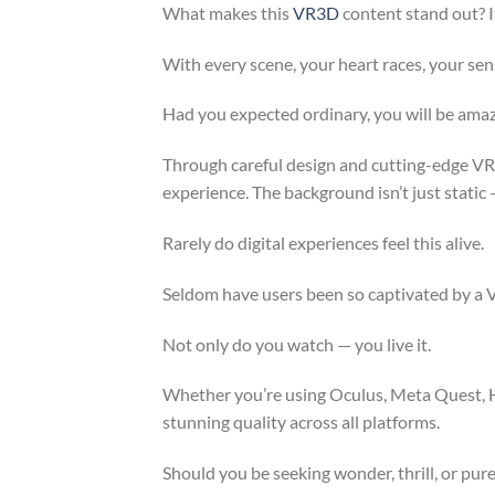
What makes this
VR3D
content stand out? It
With every scene, your heart races, your se
Had you expected ordinary, you will be ama
Through careful design and cutting-edge VR r
experience. The background isn’t just static —
Rarely do digital experiences feel this alive.
Seldom have users been so captivated by a 
Not only do you watch — you live it.
Whether you’re using Oculus, Meta Quest, H
stunning quality across all platforms.
Should you be seeking wonder, thrill, or pur