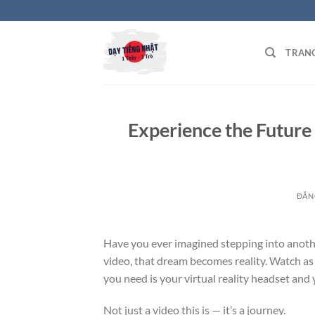
Bỏ
qua
nội
TRAN
dung
Experience the Futur
ĐĂN
Have you ever imagined stepping into anoth
video, that dream becomes reality. Watch as
you need is your virtual reality headset and 
Not just a video this is — it’s a journey.