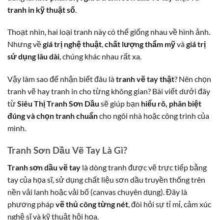
tranh in kỹ thuật số
.
Thoạt nhìn, hai loại tranh này có thể giống nhau về hình ảnh.
Nhưng về
giá trị nghệ thuật
,
chất lượng thẩm mỹ
và
giá trị
sử dụng lâu dài
, chúng khác nhau rất xa.
Vậy làm sao để nhận biết đâu là
tranh vẽ tay thật
? Nên chọn
tranh vẽ hay tranh in cho từng không gian? Bài viết dưới đây
từ
Siêu Thị Tranh Sơn Dầu
sẽ giúp bạn
hiểu rõ, phân biệt
đúng và chọn tranh chuẩn
cho ngôi nhà hoặc công trình của
mình.
Tranh Sơn Dầu Vẽ Tay Là Gì?
Tranh sơn dầu vẽ tay
là dòng tranh được vẽ trực tiếp bằng
tay của họa sĩ, sử dụng chất liệu sơn dầu truyền thống trên
nền vải lanh hoặc vải bố (canvas chuyên dụng). Đây là
phương pháp
vẽ thủ công từng nét
, đòi hỏi sự tỉ mỉ, cảm xúc
nghệ sĩ và kỹ thuật hội họa.