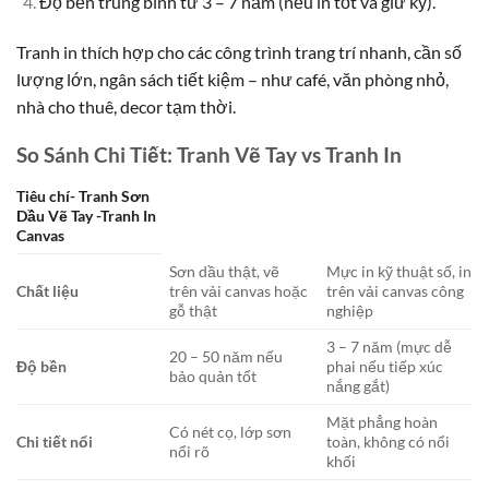
Độ bền trung bình từ 3 – 7 năm (nếu in tốt và giữ kỹ).
Tranh in thích hợp cho các công trình trang trí nhanh, cần số
lượng lớn, ngân sách tiết kiệm – như café, văn phòng nhỏ,
nhà cho thuê, decor tạm thời.
So Sánh Chi Tiết: Tranh Vẽ Tay vs Tranh In
Tiêu chí- Tranh Sơn
Dầu Vẽ Tay -Tranh In
Canvas
Sơn dầu thật, vẽ
Mực in kỹ thuật số, in
Chất liệu
trên vải canvas hoặc
trên vải canvas công
gỗ thật
nghiệp
3 – 7 năm (mực dễ
20 – 50 năm nếu
Độ bền
phai nếu tiếp xúc
bảo quản tốt
nắng gắt)
Mặt phẳng hoàn
Có nét cọ, lớp sơn
Chi tiết nổi
toàn, không có nổi
nổi rõ
khối