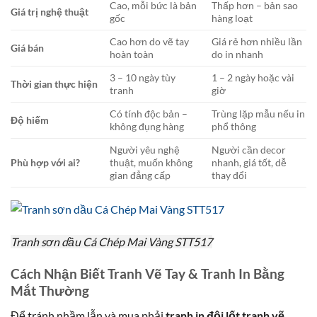
Cao, mỗi bức là bản
Thấp hơn – bản sao
Giá trị nghệ thuật
gốc
hàng loạt
Cao hơn do vẽ tay
Giá rẻ hơn nhiều lần
Giá bán
hoàn toàn
do in nhanh
3 – 10 ngày tùy
1 – 2 ngày hoặc vài
Thời gian thực hiện
tranh
giờ
Có tính độc bản –
Trùng lặp mẫu nếu in
Độ hiếm
không đụng hàng
phổ thông
Người yêu nghệ
Người cần decor
Phù hợp với ai?
thuật, muốn không
nhanh, giá tốt, dễ
gian đẳng cấp
thay đổi
Tranh sơn dầu Cá Chép Mai Vàng STT517
Cách Nhận Biết Tranh Vẽ Tay & Tranh In Bằng
Mắt Thường
Để tránh nhầm lẫn và mua phải
tranh in đội lốt tranh vẽ
,