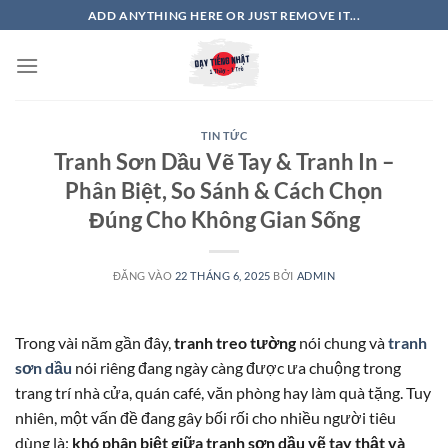
Bỏ
ADD ANYTHING HERE OR JUST REMOVE IT...
qua
nội
dung
TIN TỨC
Tranh Sơn Dầu Vẽ Tay & Tranh In –
Phân Biệt, So Sánh & Cách Chọn
Đúng Cho Không Gian Sống
ĐĂNG VÀO
22 THÁNG 6, 2025
BỞI
ADMIN
Trong vài năm gần đây,
tranh treo tường
nói chung và
tranh
sơn dầu
nói riêng đang ngày càng được ưa chuộng trong
trang trí nhà cửa, quán café, văn phòng hay làm quà tặng. Tuy
nhiên, một vấn đề đang gây bối rối cho nhiều người tiêu
dùng là:
khó phân biệt giữa tranh sơn dầu vẽ tay thật và