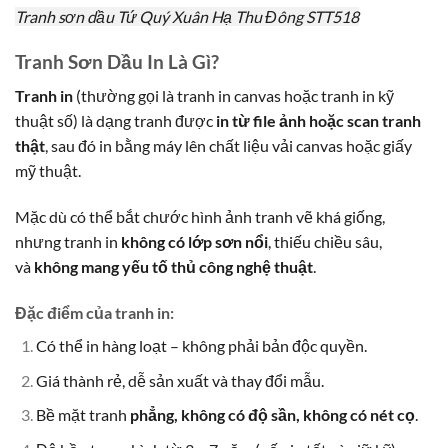
Tranh sơn dầu Tứ Quý Xuân Hạ Thu Đông STT518
Tranh Sơn Dầu In Là Gì?
Tranh in
(thường gọi là tranh in canvas hoặc tranh in kỹ
thuật số) là dạng tranh được
in từ file ảnh hoặc scan tranh
thật
, sau đó in bằng máy lên chất liệu vải canvas hoặc giấy
mỹ thuật.
Mặc dù có thể bắt chước hình ảnh tranh vẽ khá giống,
nhưng tranh in
không có lớp sơn nổi
, thiếu chiều sâu,
và
không mang yếu tố thủ công nghệ thuật
.
Đặc điểm của tranh in:
Có thể in hàng loạt – không phải bản độc quyền.
Giá thành rẻ, dễ sản xuất và thay đổi mẫu.
Bề mặt tranh
phẳng, không có độ sần, không có nét cọ
.