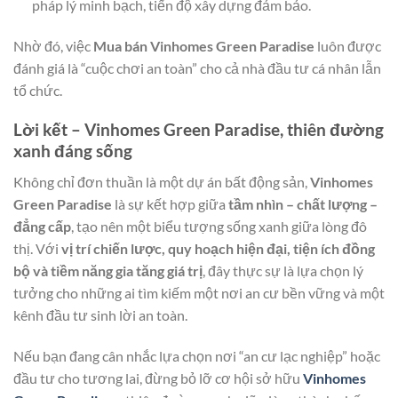
pháp lý minh bạch, tiến độ xây dựng đảm bảo.
Nhờ đó, việc
Mua bán Vinhomes Green Paradise
luôn được
đánh giá là “cuộc chơi an toàn” cho cả nhà đầu tư cá nhân lẫn
tổ chức.
Lời kết – Vinhomes Green Paradise, thiên đường
xanh đáng sống
Không chỉ đơn thuần là một dự án bất động sản,
Vinhomes
Green Paradise
là sự kết hợp giữa
tầm nhìn – chất lượng –
đẳng cấp
, tạo nên một biểu tượng sống xanh giữa lòng đô
thị. Với
vị trí chiến lược, quy hoạch hiện đại, tiện ích đồng
bộ và tiềm năng gia tăng giá trị
, đây thực sự là lựa chọn lý
tưởng cho những ai tìm kiếm một nơi an cư bền vững và một
kênh đầu tư sinh lời an toàn.
Nếu bạn đang cân nhắc lựa chọn nơi “an cư lạc nghiệp” hoặc
đầu tư cho tương lai, đừng bỏ lỡ cơ hội sở hữu
Vinhomes