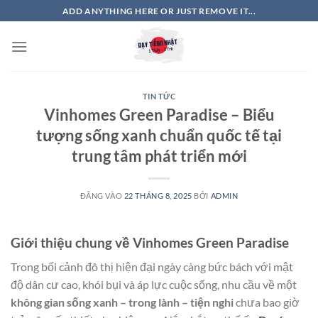
Bỏ
ADD ANYTHING HERE OR JUST REMOVE IT...
qua
nội
dung
TIN TỨC
Vinhomes Green Paradise – Biểu
tượng sống xanh chuẩn quốc tế tại
trung tâm phát triển mới
ĐĂNG VÀO
22 THÁNG 8, 2025
BỞI
ADMIN
Giới thiệu chung về Vinhomes Green Paradise
Trong bối cảnh đô thị hiện đại ngày càng bức bách với mật
độ dân cư cao, khói bụi và áp lực cuộc sống, nhu cầu về một
không gian sống xanh – trong lành – tiện nghi
chưa bao giờ