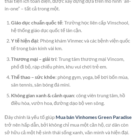
thái tiện ích toàn diện, được xây dựng dựa trên mô hình “all-
in-one” – tất cả trong một.
Giáo dục chuẩn quốc tế
: Trường học liên cấp Vinschool,
hệ thống giáo dục quốc tế lân cận.
Y tế hiện đại
: Phòng khám Vinmec và các bệnh viện quốc
tế trong bán kính vài km.
Thương mại – giải trí
: Trung tâm thương mại Vincom,
phố đi bộ, rạp chiếu phim, khu vui chơi trẻ em.
Thể thao – sức khỏe
: phòng gym, yoga, bể bơi bốn mùa,
sân tennis, sân bóng đá mini.
Không gian xanh & cảnh quan
: công viên trung tâm, hồ
điều hòa, vườn hoa, đường dạo bộ ven sông.
Đây chính là yếu tố giúp
Mua bán Vinhomes Green Paradise
trở nên hấp dẫn, bởi không chỉ mua một căn hộ, cư dân còn
sở hữu cả một hệ sinh thái sống xanh, văn minh và hiện đại.