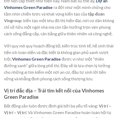
trở nên cấp thiết như hiện nay. Nắm bắt xu thế ấy,
Dự án
Vinhomes Green Paradise
ra đời như một minh chứng cho
tầm nhìn chiến lược và khát vọng kiến tạo của
tập đoàn
Vingroup
: kiến tạo một khu đô thị hiện đại, nơi cư dân không
chỉ sở hữu một ngôi nhà mà còn tận hưởng trọn vẹn phong
cách sống đẳng cấp, cân bằng giữa thiên nhiên và công nghệ.
Với quy mô quy hoạch đồng bộ, kiến trúc tinh tế, hệ sinh thái
tiện ích toàn diện và đặc biệt là không gian phủ xanh vượt
trội,
Vinhomes Green Paradise
được ví như một “thiên
đường xanh” giữa lòng phố thị. Đây sẽ là lựa chọn lý tưởng
cho những ai tìm kiếm một nơi an cư, đầu tư sinh lời bền
vững và khẳng định phong cách sống thượng lưu.
Vị trí đắc địa – Trái tim kết nối của Vinhomes
Green Paradise
Bất động sản luôn được định giá bởi ba yếu tố vàng:
Vị trí –
Vị trí – Vị trí
. Và Vinhomes Green Paradise hoàn toàn hội tụ