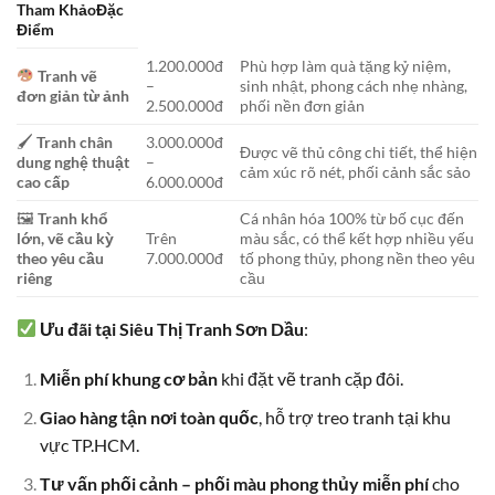
Tham KhảoĐặc
Điểm
1.200.000đ
Phù hợp làm quà tặng kỷ niệm,
Tranh vẽ
–
sinh nhật, phong cách nhẹ nhàng,
đơn giản từ ảnh
2.500.000đ
phối nền đơn giản
🖌
Tranh chân
3.000.000đ
Được vẽ thủ công chi tiết, thể hiện
dung nghệ thuật
–
cảm xúc rõ nét, phối cảnh sắc sảo
cao cấp
6.000.000đ
🖼
Tranh khổ
Cá nhân hóa 100% từ bố cục đến
lớn, vẽ cầu kỳ
Trên
màu sắc, có thể kết hợp nhiều yếu
theo yêu cầu
7.000.000đ
tố phong thủy, phong nền theo yêu
riêng
cầu
Ưu đãi tại Siêu Thị Tranh Sơn Dầu
:
Miễn phí khung cơ bản
khi đặt vẽ tranh cặp đôi.
Giao hàng tận nơi toàn quốc
, hỗ trợ treo tranh tại khu
vực TP.HCM.
Tư vấn phối cảnh – phối màu phong thủy miễn phí
cho