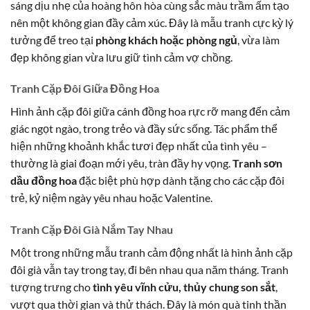
sáng dịu nhẹ của hoàng hôn hòa cùng sắc màu trầm ấm tạo
nên một không gian đầy cảm xúc. Đây là mẫu tranh cực kỳ lý
tưởng để treo tại
phòng khách hoặc phòng ngủ
, vừa làm
đẹp không gian vừa lưu giữ tình cảm vợ chồng.
Tranh Cặp Đôi Giữa Đồng Hoa
Hình ảnh cặp đôi giữa cánh đồng hoa rực rỡ mang đến cảm
giác ngọt ngào, trong trẻo và đầy sức sống. Tác phẩm thể
hiện những khoảnh khắc tươi đẹp nhất của tình yêu –
thường là giai đoạn mới yêu, tràn đầy hy vọng.
Tranh sơn
dầu đồng hoa
đặc biệt phù hợp dành tặng cho các cặp đôi
trẻ, kỷ niệm ngày yêu nhau hoặc Valentine.
Tranh Cặp Đôi Già Nắm Tay Nhau
Một trong những mẫu tranh cảm động nhất là hình ảnh cặp
đôi già vẫn tay trong tay, đi bên nhau qua năm tháng. Tranh
tượng trưng cho
tình yêu vĩnh cửu, thủy chung son sắt
,
vượt qua thời gian và thử thách. Đây là món quà tinh thần