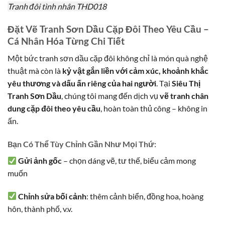
Tranh đôi tình nhân THD018
Đặt Vẽ Tranh Sơn Dầu Cặp Đôi Theo Yêu Cầu –
Cá Nhân Hóa Từng Chi Tiết
Một bức tranh sơn dầu cặp đôi không chỉ là món quà nghệ
thuật mà còn là
kỷ vật gắn liền với cảm xúc, khoảnh khắc
yêu thương và dấu ấn riêng của hai người
. Tại
Siêu Thị
Tranh Sơn Dầu
, chúng tôi mang đến dịch vụ
vẽ tranh chân
dung cặp đôi theo yêu cầu
, hoàn toàn thủ công – không in
ấn.
Bạn Có Thể Tùy Chỉnh Gần Như Mọi Thứ:
Gửi ảnh gốc
– chọn dáng vẽ, tư thế, biểu cảm mong
muốn
Chỉnh sửa bối cảnh
: thêm cảnh biển, đồng hoa, hoàng
hôn, thành phố, v.v.