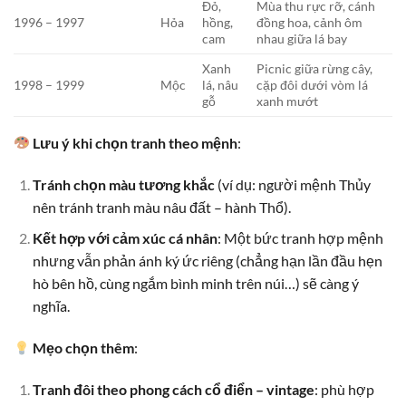
Đỏ,
Mùa thu rực rỡ, cánh
1996 – 1997
Hỏa
hồng,
đồng hoa, cảnh ôm
cam
nhau giữa lá bay
Xanh
Picnic giữa rừng cây,
1998 – 1999
Mộc
lá, nâu
cặp đôi dưới vòm lá
gỗ
xanh mướt
Lưu ý khi chọn tranh theo mệnh
:
Tránh chọn màu tương khắc
(ví dụ: người mệnh Thủy
nên tránh tranh màu nâu đất – hành Thổ).
Kết hợp với cảm xúc cá nhân
: Một bức tranh hợp mệnh
nhưng vẫn phản ánh ký ức riêng (chẳng hạn lần đầu hẹn
hò bên hồ, cùng ngắm bình minh trên núi…) sẽ càng ý
nghĩa.
Mẹo chọn thêm
:
Tranh đôi theo phong cách cổ điển – vintage
: phù hợp