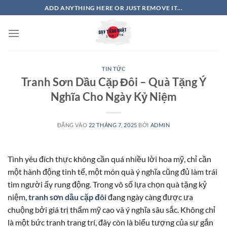
Bỏ
ADD ANYTHING HERE OR JUST REMOVE IT...
qua
nội
dung
TIN TỨC
Tranh Sơn Dầu Cặp Đôi – Quà Tặng Ý
Nghĩa Cho Ngày Kỷ Niệm
ĐĂNG VÀO
22 THÁNG 7, 2025
BỞI
ADMIN
Tình yêu đích thực không cần quá nhiều lời hoa mỹ, chỉ cần
một hành động tinh tế, một món quà ý nghĩa cũng đủ làm trái
tim người ấy rung động. Trong vô số lựa chọn quà tặng kỷ
niệm,
tranh sơn dầu cặp đôi
đang ngày càng được ưa
chuộng bởi giá trị thẩm mỹ cao và ý nghĩa sâu sắc. Không chỉ
là một bức tranh trang trí, đây còn là biểu tượng của sự gắn