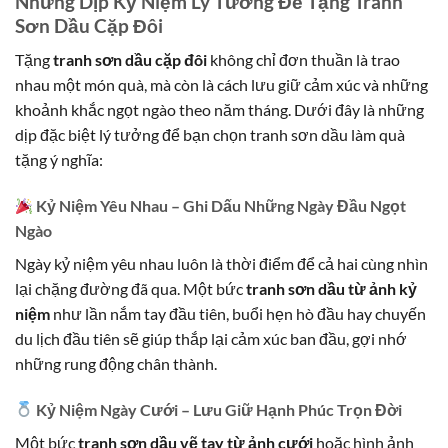
Những Dịp Kỷ Niệm Lý Tưởng Để Tặng Tranh
Sơn Dầu Cặp Đôi
Tặng
tranh sơn dầu cặp đôi
không chỉ đơn thuần là trao
nhau một món quà, mà còn là cách lưu giữ cảm xúc và những
khoảnh khắc ngọt ngào theo năm tháng. Dưới đây là những
dịp đặc biệt lý tưởng để bạn chọn tranh sơn dầu làm quà
tặng ý nghĩa:
Kỷ Niệm Yêu Nhau – Ghi Dấu Những Ngày Đầu Ngọt
Ngào
Ngày kỷ niệm yêu nhau luôn là thời điểm để cả hai cùng nhìn
lại chặng đường đã qua. Một bức
tranh sơn dầu từ ảnh kỷ
niệm
như lần nắm tay đầu tiên, buổi hẹn hò đầu hay chuyến
du lịch đầu tiên sẽ giúp thắp lại cảm xúc ban đầu, gợi nhớ
những rung động chân thành.
Kỷ Niệm Ngày Cưới – Lưu Giữ Hạnh Phúc Trọn Đời
Một bức
tranh sơn dầu vẽ tay từ ảnh cưới
hoặc hình ảnh