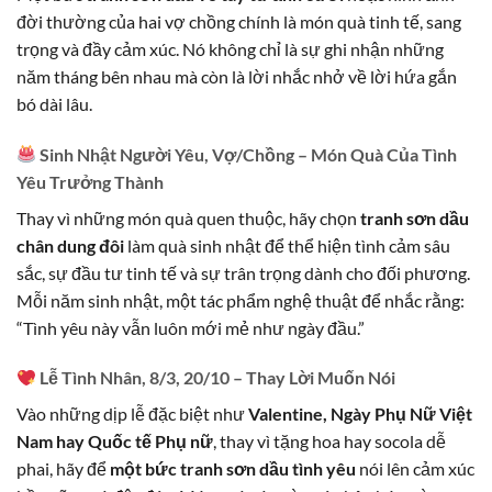
đời thường của hai vợ chồng chính là món quà tinh tế, sang
trọng và đầy cảm xúc. Nó không chỉ là sự ghi nhận những
năm tháng bên nhau mà còn là lời nhắc nhở về lời hứa gắn
bó dài lâu.
Sinh Nhật Người Yêu, Vợ/Chồng – Món Quà Của Tình
Yêu Trưởng Thành
Thay vì những món quà quen thuộc, hãy chọn
tranh sơn dầu
chân dung đôi
làm quà sinh nhật để thể hiện tình cảm sâu
sắc, sự đầu tư tinh tế và sự trân trọng dành cho đối phương.
Mỗi năm sinh nhật, một tác phẩm nghệ thuật để nhắc rằng:
“Tình yêu này vẫn luôn mới mẻ như ngày đầu.”
Lễ Tình Nhân, 8/3, 20/10 – Thay Lời Muốn Nói
Vào những dịp lễ đặc biệt như
Valentine, Ngày Phụ Nữ Việt
Nam hay Quốc tế Phụ nữ
, thay vì tặng hoa hay socola dễ
phai, hãy để
một bức tranh sơn dầu tình yêu
nói lên cảm xúc