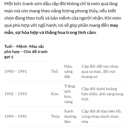
Một bức tranh sơn dầu cặp đôi không chỉ là món quà lãng
mạn mà còn mang theo năng lượng phong thủy, nếu biết
chọn đúng theo tuổi và bản mệnh của người nhận. Khi món
quà phù hợp với ngũ hành, nó sẽ góp phần mang đến
may
mắn, sự hòa hợp và thăng hoa trong tình cảm
.
Tuổi – Mệnh -Màu sắc
phù hợp – Chủ đề tranh
gợi ý
Nâu,
Cặp đôi dắt tay nhau
1990 – 1991
Thổ
vàng
qua sa mạc, đồi núi
đất
hoang sơ
Trắng,
Cặp đôi dưới hoàng
ánh
1992 – 1993
Kim
hôn biển, ánh sáng lung
kim,
linh
vàng
Xanh
Cặp đôi đi dạo bên hồ,
1994 – 1995
Thủy
dương,
cùng nhau dưới mưa
đen
nhẹ